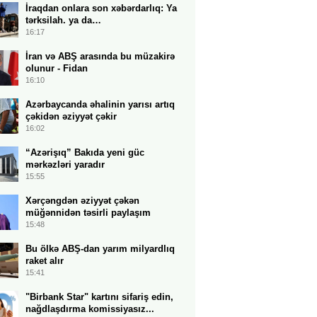
İraqdan onlara son xəbərdarlıq: Ya
tərksilah. ya da…
16:17
İran və ABŞ arasında bu müzakirə
olunur - Fidan
16:10
Azərbaycanda əhalinin yarısı artıq
çəkidən əziyyət çəkir
16:02
“Azərişıq” Bakıda yeni güc
mərkəzləri yaradır
15:55
Xərçəngdən əziyyət çəkən
müğənnidən təsirli paylaşım
15:48
Bu ölkə ABŞ-dan yarım milyardlıq
raket alır
15:41
"Birbank Star" kartını sifariş edin,
nağdlaşdırma komissiyasız...