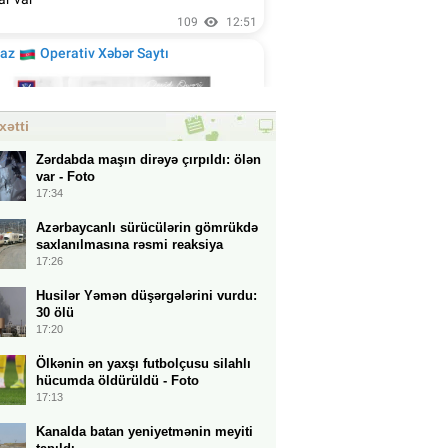
xətti
Zərdabda maşın dirəyə çırpıldı: ölən
var - Foto
17:34
Azərbaycanlı sürücülərin gömrükdə
saxlanılmasına rəsmi reaksiya
17:26
Husilər Yəmən düşərgələrini vurdu:
30 ölü
17:20
Ölkənin ən yaxşı futbolçusu silahlı
hücumda öldürüldü - Foto
17:13
Kanalda batan yeniyetmənin meyiti