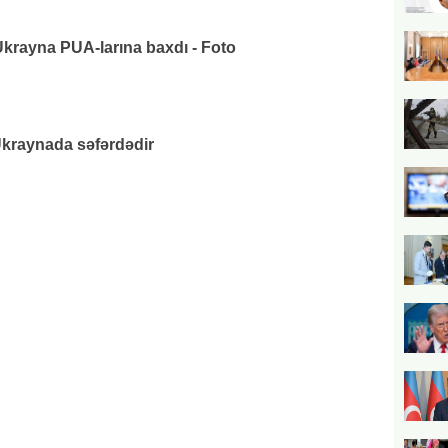
rayna PUA-larına baxdı - Foto
raynada səfərdədir