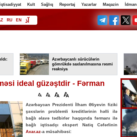
İqtisadiyyat
Kult
Sağlıq
Reportaj
Yazarlar
Maqazin
İdman
آذ
AZ
RU
EN
ف
ldı:
Azərbaycanlı sürücülərin
gömrükdə saxlanılmasına rəsmi
reaksiya
ilməsi ideal güzəştdir - Fərman
Azərbaycan Prezidenti İlham Əliyevin fiziki
şəxslərin problemli kreditlərinin həlli ilə
bağlı əlavə tədbirlər haqqında fərmanı ilə
bağlı iqtisadçı ekspert Natiq Cəfərlinin
Axar.az
-a müsahibəsi: