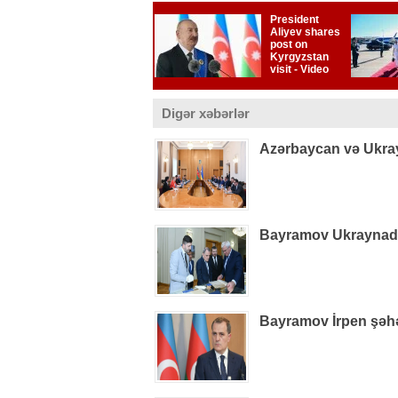
Digər xəbərlər
Azərbaycan və Ukray
Bayramov Ukraynada 
Bayramov İrpen şəhə