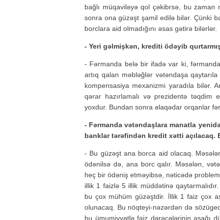
bağlı müqaviləyə qol çəkibrsə, bu zaman 
sonra ona güzəşt şamil edilə bilər. Çünk
borclara aid olmadığını əsas gətirə bilərlər.
- Yeri gəlmişkən, krediti ödəyib qurtar
- Fərmanda belə bir ifadə var ki, fərmanda
artıq qalan məbləğlər vətəndaşa qaytarıla 
kompensasiya mexanizmi yaradıla bilər. A
qərar hazırlamalı və prezidentə təqdim 
yoxdur. Bundan sonra əlaqədar orqanlar fərm
- Fərmanda vətəndaşlara manatla yenidən 
banklar tərəfindən kredit xətti açılacaq.
- Bu güzəşt ana borca aid olacaq. Məsələn, 
ödənilsə də, ana borc qalır. Məsələn, vət
heç bir ödəniş etməyibsə, nəticədə probleml
illik 1 faizlə 5 illik müddətinə qaytarmalıd
bu çox mühüm güzəştdir. İllik 1 faiz çox aş
olunacaq. Bu nöqteyi-nəzərdən də sözüged
bu ümumiyyətlə faiz dərəcələrinin aşağı 