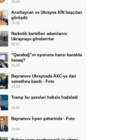
15:34
Azərbaycan və Ukrayna XİN başçıları
görüşdü
15:31
Narkotik kartelləri adamlarını
Ukraynaya göndərirlər
15:27
“Qarabağ”ın oyununa hansı kanalda
baxaq?
15:20
Bayramov Ukraynada AXC-yə dair
sənədlərə baxdı - Foto
15:13
Tramp bu şəxsləri həbslə hədələdi
15:07
Bayramov İrpen şəhərində - Foto
15:00
Bakıya uçan azərbaycanlı iş adamı