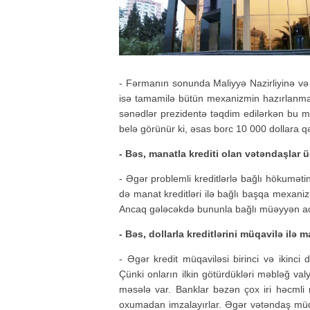
- Fərmanın sonunda Maliyyə Nazirliyinə və 
isə tamamilə bütün mexanizmin hazırlanması 
sənədlər prezidentə təqdim edilərkən bu mə
belə görünür ki, əsas borc 10 000 dollara qəd
- Bəs, manatla krediti olan vətəndaşlar 
- Əgər problemli kreditlərlə bağlı hökumətin
də manat kreditləri ilə bağlı başqa mexani
Ancaq gələcəkdə bununla bağlı müəyyən add
- Bəs, dollarla kreditlərini müqavilə ilə
- Əgər kredit müqaviləsi birinci və ikinci 
Çünki onların ilkin götürdükləri məbləğ val
məsələ var. Banklar bəzən çox iri həcmli
oxumadan imzalayırlar. Əgər vətəndaş müqav