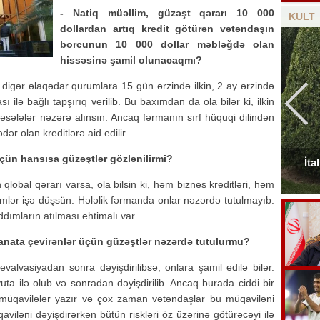
- Natiq müəllim, güzəşt qərarı 10 000
KULT
dollardan artıq kredit götürən vətəndaşın
borcunun 10 000 dollar məbləğdə olan
hissəsinə şamil olunacaqmı?
digər əlaqədar qurumlara 15 gün ərzində ilkin, 2 ay ərzində
ilə bağlı tapşırıq verilib. Bu baxımdan da ola bilər ki, ilkin
sələlər nəzərə alınsın. Ancaq fərmanın sırf hüquqi dilindən
ər olan kreditlərə aid edilir.
üçün hansısa güzəştlər gözlənilirmi?
Elçinin Fəxri xiyabandakı qəbirüstü abidəsi -
İta
Foto
 qlobal qərarı varsa, ola bilsin ki, həm biznes kreditləri, həm
zmlər işə düşsün. Hələlik fərmanda onlar nəzərdə tutulmayıb.
ımların atılması ehtimalı var.
 manata çevirənlər üçün güzəştlər nəzərdə tutulurmu?
devalvasiyadan sonra dəyişdirilibsə, onlara şamil edilə bilər.
yuta ilə olub və sonradan dəyişdirilib. Ancaq burada ciddi bir
 müqavilələr yazır və çox zaman vətəndaşlar bu müqaviləni
iləni dəyişdirərkən bütün riskləri öz üzərinə götürəcəyi ilə