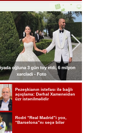
liyada oğluna 3 gün toy etdi, 6 milyon
Xərçəngdən əziyyət çə
xərclədi - Foto
payla