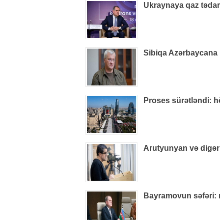
Ukraynaya qaz tədarü
Sibiqa Azərbaycana 
Proses sürətləndi: 
Arutyunyan və digər
Bayramovun səfəri: r