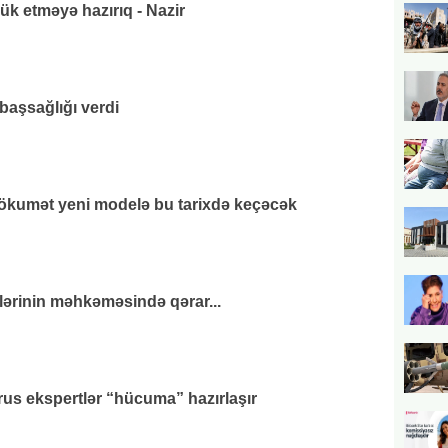
k etməyə hazırıq - Nazir
başsağlığı verdi
hökumət yeni modelə bu tarixdə keçəcək
lərinin məhkəməsində qərar...
us ekspertlər “hücuma” hazırlaşır