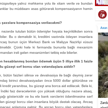
Elçinin Fəxri xiyabandakı qəbirüstü abidəsi -
İta
müqaviləyə yalnız məhkəmə yolu ilə xitam verilə və bundan
Foto
i banklar bu müddəanı əsas götürərək kompensasiyanın həmin
mış şəxslərə kompensasiya veriləcəkmi?
 nəzərdə tutulan bütün ödənişlər həyata keçirildikdən sonra
bilər. Bu o deməkdir ki, kreditini vaxtında ödəyən insanlara
ncaq bunun üçün Mərkəzi Bank və Maliyyə Nazirliyi xüsusi
etməlidir. Çünki hələ ki fərmanda bununla bağlı mexanizm
andan irəli gələn mexanizmləri tətbiq edə bilərlər.
hesablanmış borcları ödəmək üçün 5 illiyə illik 1 faizlə
 Bu güzəşt sırf borcu olan vətəndaşlara aiddir?
bütün faizləri silinsə və devalvasiya ilə bağlı dəymiş zərər
əndaş birinci devalvasiyadan öncə 5000 dollar götürübsə və
i kredit yaranıbsa, bu güzəşt ana borca aid ediləcək. Belə ki,
ır. İndiki faiz dərəcələrinin çox yüksək olduğunu nəzərə alsaq,
ağı göstəricidir və bu elə bank xərclərini ödənilməsinə sərf
ən güzəşt borcu olan insanlara böyük dəstək olacaq. Ancaq
düşəcəyi anlamına gəlmir. Bu ancaq borcu olan vətəndaşlara