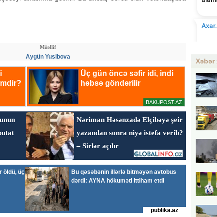
Müəllif
Aygün Yusibova
Xəbər 