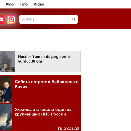
Avto
Foto
Video
Husilər Yəmən düşərgələrini
vurdu: 30 ölü