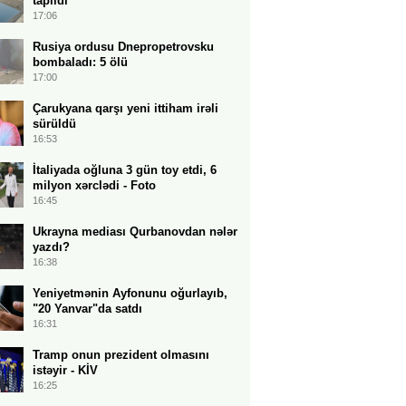
tapıldı
17:06
Rusiya ordusu Dnepropetrovsku
bombaladı: 5 ölü
17:00
Çarukyana qarşı yeni ittiham irəli
sürüldü
16:53
İtaliyada oğluna 3 gün toy etdi, 6
milyon xərclədi - Foto
16:45
Ukrayna mediası Qurbanovdan nələr
yazdı?
16:38
Yeniyetmənin Ayfonunu oğurlayıb,
"20 Yanvar"da satdı
16:31
Tramp onun prezident olmasını
istəyir - KİV
16:25