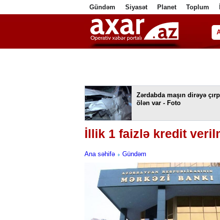
Gündəm
Siyasət
Planet
Toplum
ا
Zərdabda maşın dirəyə çırpı
ölən var - Foto
İllik 1 faizlə kredit ver
Ana səhifə
Gündəm