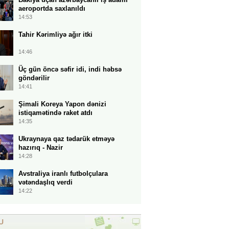
aeroportda saxlanıldı
14:53
Tahir Kərimliyə ağır itki
14:46
Üç gün öncə səfir idi, indi həbsə
göndərilir
14:41
Şimali Koreya Yapon dənizi
istiqamətində raket atdı
14:35
Ukraynaya qaz tədarük etməyə
hazırıq - Nazir
14:28
Avstraliya iranlı futbolçulara
vətəndaşlıq verdi
14:22
U