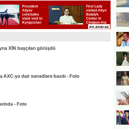
na XİN başçıları görüşdü
AXC-yə dair sənədlərə baxdı - Foto
rində - Foto