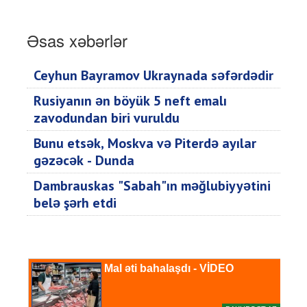
Əsas xəbərlər
Ceyhun Bayramov Ukraynada səfərdədir
Rusiyanın ən böyük 5 neft emalı
zavodundan biri vuruldu
Bunu etsək, Moskva və Piterdə ayılar
gəzəcək - Dunda
Dambrauskas "Sabah"ın məğlubiyyətini
belə şərh etdi