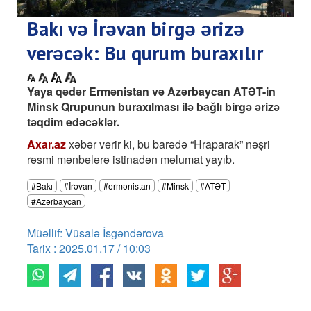
Bakı və İrəvan birgə ərizə
verəcək: Bu qurum buraxılır
Yaya qədər Ermənistan və Azərbaycan ATƏT-in
Minsk Qrupunun buraxılması ilə bağlı birgə ərizə
təqdim edəcəklər.
Axar.az
xəbər verir ki, bu barədə “Hraparak” nəşri
rəsmi mənbələrə istinadən məlumat yayıb.
#Bakı
#İrəvan
#ermənistan
#Minsk
#ATƏT
#Azərbaycan
Müəllif: Vüsalə İsgəndərova
Tarix : 2025.01.17 / 10:03