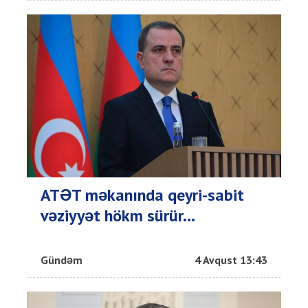
ATƏT məkanında qeyri-sabit
vəziyyət hökm sürür...
Gündəm
4 Avqust 13:43