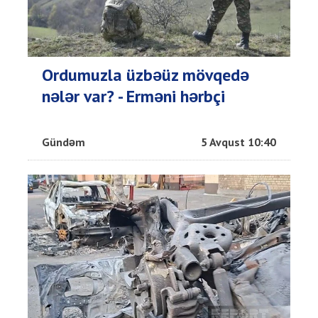
Ordumuzla üzbəüz mövqedə
nələr var? - Erməni hərbçi
Gündəm
5 Avqust 10:40