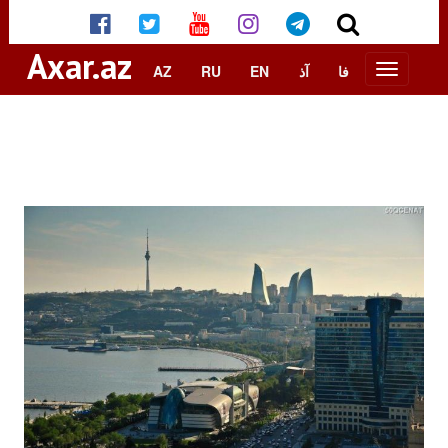
Axar.az
AZ
RU
EN
آذ
فا