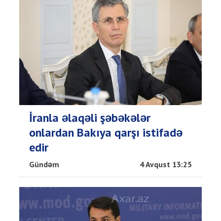
İranla əlaqəli şəbəkələr
onlardan Bakıya qarşı istifadə
edir
Gündəm
4 Avqust 13:25