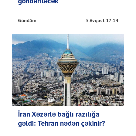
göndəriləcək
Gündəm
5 Avqust 17:14
İran Xəzərlə bağlı razılığa
gəldi: Tehran nədən çəkinir?