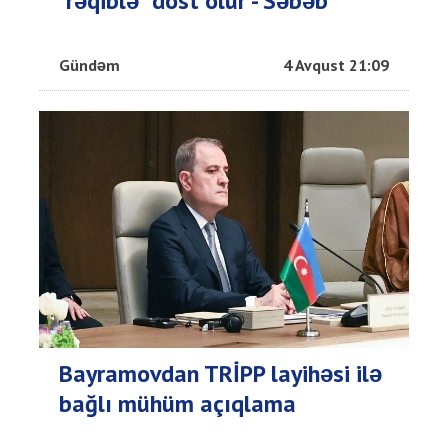
“rəqiblə” dost olur - Səbəb
Gündəm
4 Avqust 21:09
Bayramovdan TRİPP layihəsi ilə
bağlı mühüm açıqlama