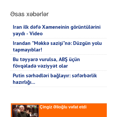
Əsas xəbərlər
İran ilk dəfə Xameneinin görüntülərini
yaydı - Video
İrandan "Məkkə sazişi"nə: Düzgün yolu
tapmayıblar!
Bu təyyarə vurulsa, ABŞ üçün
fövqəladə vəziyyət olar
Putin sərhədləri bağlayır: səfərbərlik
hazırlığı...