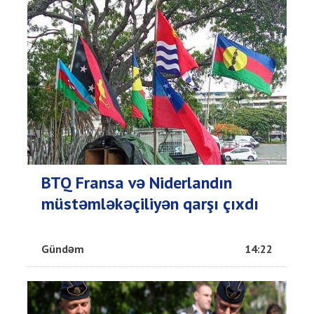
BTQ Fransa və Niderlandın
müstəmləkəçiliyən qarşı çıxdı
Gündəm
14:22