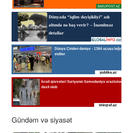
Gündəm və siyasət