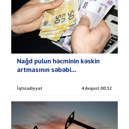
Nağd pulun həcminin kəskin
artmasının səbəbi...
İqtisadiyyat
4 Avqust 00:52