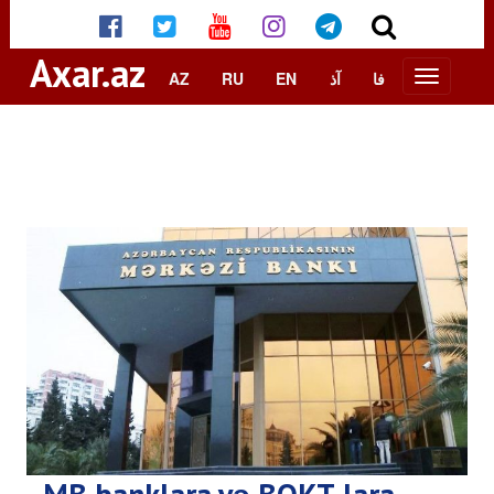
Axar.az
AZ
RU
EN
آذ
فا