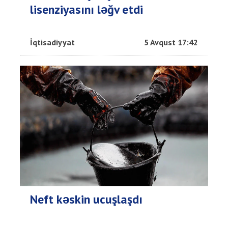
lisenziyasını ləğv etdi
İqtisadiyyat
5 Avqust 17:42
Neft kəskin ucuşlaşdı