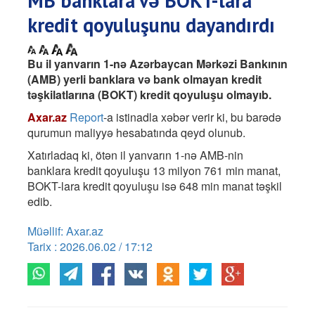
MB banklara və BOKT-lara
kredit qoyuluşunu dayandırdı
Bu il yanvarın 1-nə Azərbaycan Mərkəzi Bankının
(AMB) yerli banklara və bank olmayan kredit
təşkilatlarına (BOKT) kredit qoyuluşu olmayıb.
Axar.az
Report
-a istinadla xəbər verir ki, bu barədə
qurumun maliyyə hesabatında qeyd olunub.
Xatırladaq ki, ötən il yanvarın 1-nə AMB-nin
banklara kredit qoyuluşu 13 milyon 761 min manat,
BOKT-lara kredit qoyuluşu isə 648 min manat təşkil
edib.
Müəllif: Axar.az
Tarix : 2026.06.02 / 17:12