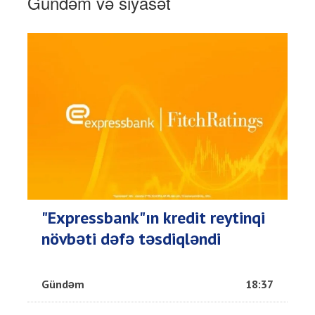
Gündəm və siyasət
"Expressbank"ın kredit reytinqi
növbəti dəfə təsdiqləndi
Gündəm
18:37