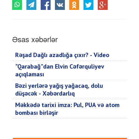
Əsas xəbərlər
Rəşad Dağlı azadlığa çıxır? - Video
"Qarabağ"dan Elvin Cəfərquliyev
açıqlaması
Bəzi yerlərə yağış yağacaq, dolu
düşəcək - Xəbərdarlıq
Məkkədə tarixi imza: Pul, PUA və atom
bombası birləşir