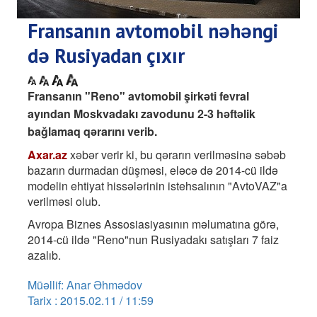
Fransanın avtomobil nəhəngi
də Rusiyadan çıxır
Fransanın "Reno" avtomobil şirkəti fevral
ayından Moskvadakı zavodunu 2-3 həftəlik
bağlamaq qərarını verib.
Axar.az
xəbər verir ki, bu qərarın verilməsinə səbəb
bazarın durmadan düşməsi, eləcə də 2014-cü ildə
modelin ehtiyat hissələrinin istehsalının "AvtoVAZ"a
verilməsi olub.
Avropa Biznes Assosiasiyasının məlumatına görə,
2014-cü ildə "Reno"nun Rusiyadakı satışları 7 faiz
azalıb.
Müəllif: Anar Əhmədov
Tarix : 2015.02.11 / 11:59