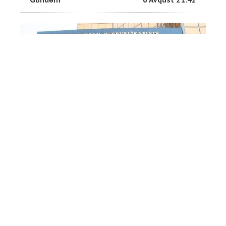
Rusiyaya pul köçürmələri niyə
dayandırıldı? - Rəsmi
İqtisadiyyat
6 Avqust 17:41