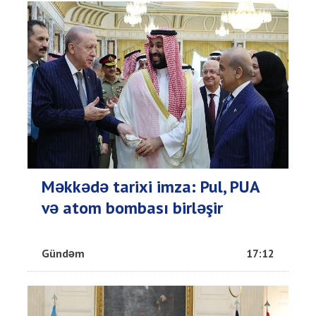
Məkkədə tarixi imza: Pul, PUA
və atom bombası birləşir
Gündəm
17:12