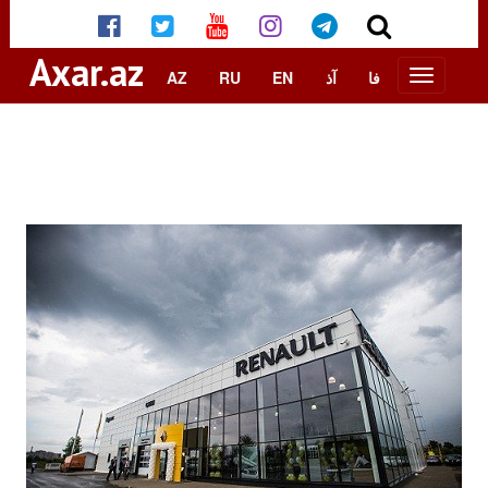
Axar.az
AZ
RU
EN
آذ
فا