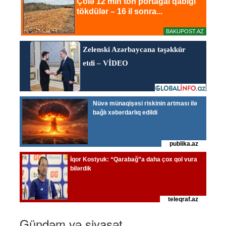
Gündəm və siyasət