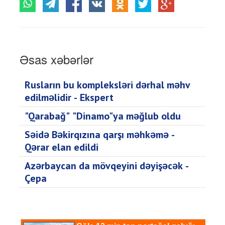
Əsas xəbərlər
Rusların bu kompleksləri dərhal məhv
edilməlidir - Ekspert
"Qarabağ" "Dinamo"ya məğlub oldu
Səidə Bəkirqızına qarşı məhkəmə -
Qərar elan edildi
Azərbaycan da mövqeyini dəyişəcək -
Çepa