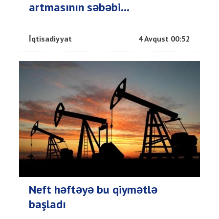
artmasının səbəbi...
İqtisadiyyat
4 Avqust 00:52
Neft həftəyə bu qiymətlə
başladı