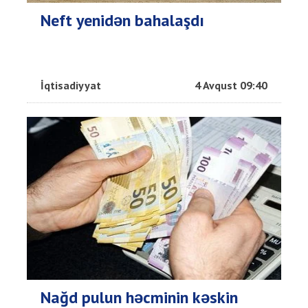
Neft yenidən bahalaşdı
İqtisadiyyat
4 Avqust 09:40
Nağd pulun həcminin kəskin