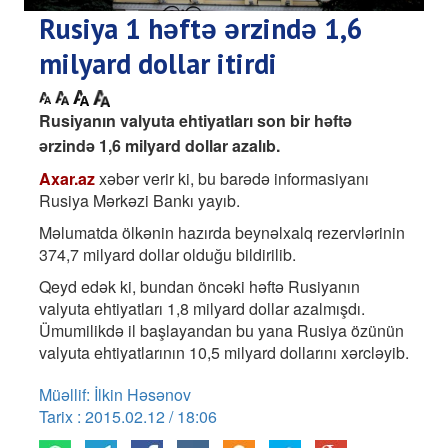
Rusiya 1 həftə ərzində 1,6
milyard dollar itirdi
Rusiyanın valyuta ehtiyatları son bir həftə
ərzində 1,6 milyard dollar azalıb.
Axar.az
xəbər verir ki, bu barədə informasiyanı
Rusiya Mərkəzi Bankı yayıb.
Məlumatda ölkənin hazırda beynəlxalq rezervlərinin
374,7 milyard dollar olduğu bildirilib.
Qeyd edək ki, bundan öncəki həftə Rusiyanın
valyuta ehtiyatları 1,8 milyard dollar azalmışdı.
Ümumilikdə il başlayandan bu yana Rusiya özünün
valyuta ehtiyatlarının 10,5 milyard dollarını xərcləyib.
Müəllif: İlkin Həsənov
Tarix : 2015.02.12 / 18:06