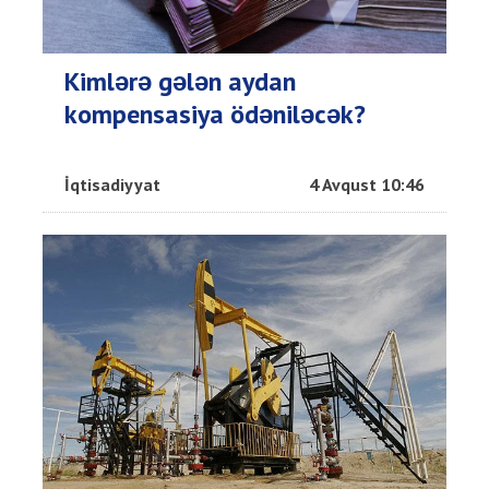
Kimlərə gələn aydan
kompensasiya ödəniləcək?
İqtisadiyyat
4 Avqust 10:46