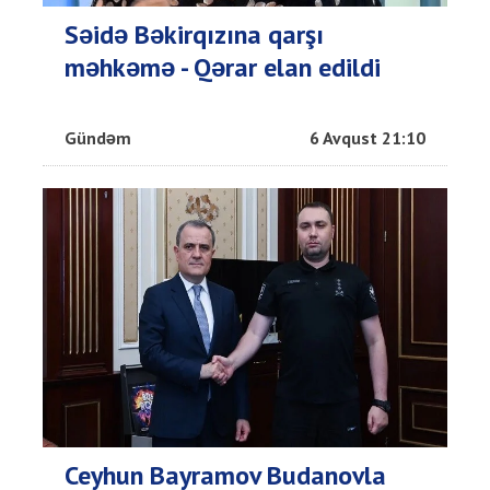
Səidə Bəkirqızına qarşı
məhkəmə - Qərar elan edildi
Gündəm
6 Avqust 21:10
Ceyhun Bayramov Budanovla