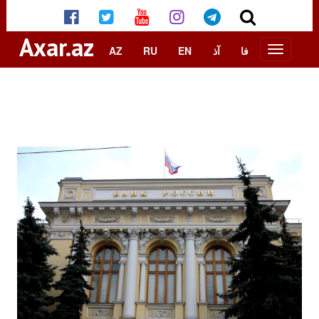
Axar.az
AZ
RU
EN
آذ
فا