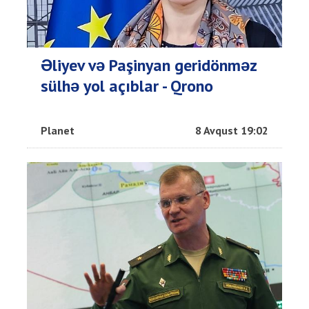
Əliyev və Paşinyan geridönməz
sülhə yol açıblar - Qrono
Planet
8 Avqust 19:02