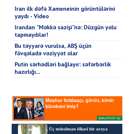
İran ilk dəfə Xameneinin görüntülərini
yaydı - Video
İrandan "Məkkə sazişi"nə: Düzgün yolu
tapmayıblar!
Bu təyyarə vurulsa, ABŞ üçün
fövqəladə vəziyyət olar
Putin sərhədləri bağlayır: səfərbərlik
hazırlığı...