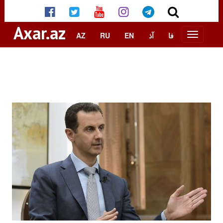
Axar.az
AZ
RU
EN
آذ
فا