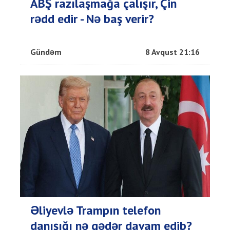
ABŞ razılaşmağa çalışır, Çin
rədd edir - Nə baş verir?
Gündəm
8 Avqust 21:16
Əliyevlə Trampın telefon
danışığı nə qədər davam edib?