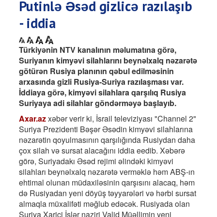
Putinlə Əsəd gizlicə razılaşıb
- iddia
Türkiyənin NTV kanalının məlumatına görə,
Suriyanın kimyəvi silahlarını beynəlxalq nəzarətə
götürən Rusiya planının qəbul edilməsinin
arxasında gizli Rusiya-Suriya razılaşması var.
İddiaya görə, kimyəvi silahlara qarşılıq Rusiya
Suriyaya adi silahlar göndərməyə başlayıb.
Axar.az
xəbər verir ki, İsrail televiziyası "Channel 2"
Suriya Prezidenti Bəşər Əsədin kimyəvi silahlarına
nəzarətin qoyulmasının qarşılığında Rusiydan daha
çox silah və sursat alacağını iddia eedib. Xəbərə
görə, Suriyadakı Əsəd rejimi əlindəki kimyəvi
silahları beynəlxalq nəzarətə verməklə həm ABŞ-ın
ehtimal olunan müdaxiləsinin qarşısını alacaq, həm
də Rusiyadan yeni döyüş təyyarələri və hərbi sursat
almaqla müxalifəti məğlub edəcək. Rusiyada olan
Suriya Xarici İşlər naziri Valid Müəllimin yeni