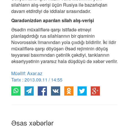
silahların alış-verişi üçün Rusiya ilə bazarlıqları
davam etdirdiyi də iddialar sırasındadır.
Qaradənizdən aparılan silah alış-verişi
Əsədin müxaliflərə qarşı istifadə etməyi
planlaşdırdığı rus silahlarının bir qisminin
Novorossisk limanından yola çıxdığı bildirilir. İki ildir
müxaliflərə qarşı döyüşən Əsəd rejiminin döyüş
təyyarəsi baxımından çətinlik çəkdiyi, tanklarının
əksəriyyətinin yararsız hala düşdüyü də xəbər verilir.
Müəllif: Axar.az
Tarix : 2013.09.11 / 14:55
Əsas xəbərlər