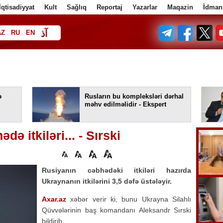
İqtisadiyyat
Kult
Sağlıq
Reportaj
Yazarlar
Maqazin
İdman
آذ
AZ
RU
EN
ف
ə
Rusların bu kompleksləri dərhal
məhv edilməlidir - Ekspert
ə itkiləri... - Sırski
Rusiyanın cəbhədəki itkiləri hazırda
Ukraynanın itkilərini 3,5 dəfə üstələyir.
Axar.az
xəbər verir ki, bunu Ukrayna Silahlı
Qüvvələrinin baş komandanı Aleksandr Sırski
bildirib.