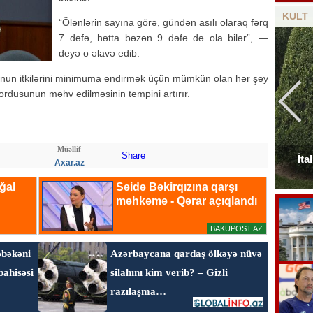
KULT
“Ölənlərin sayına görə, gündən asılı olaraq fərq
7 dəfə, hətta bəzən 9 dəfə də ola bilər”, —
deyə o əlavə edib.
sunun itkilərini minimuma endirmək üçün mümkün olan hər şey
ordusunun məhv edilməsinin tempini artırır.
Müəllif
Share
Elçinin Fəxri xiyabandakı qəbirüstü abidəsi -
İta
Axar.az
Foto