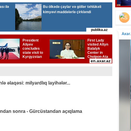
Elçinin Fəxri xiyabandakı qəbirüstü abidəsi -
İta
Foto
 əlaqəsi: milyardlıq layihələr...
ından sonra - Gürcüstandan açıqlama