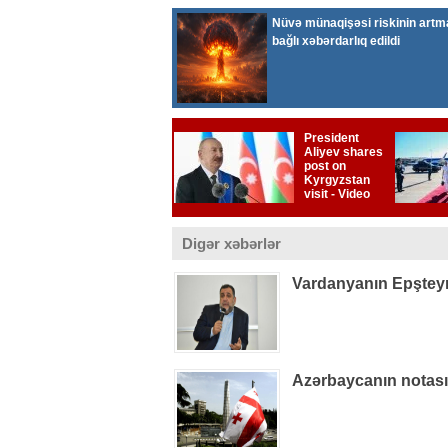
Digər xəbərlər
Vardanyanın Epşteynlə
Azərbaycanın notas