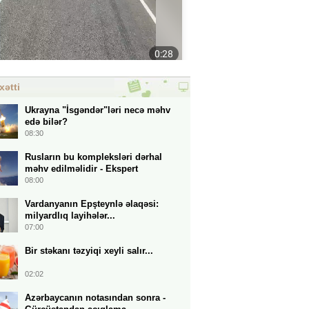
xətti
Ukrayna "İsgəndər"ləri necə məhv
edə bilər?
08:30
Rusların bu kompleksləri dərhal
məhv edilməlidir - Ekspert
08:00
Vardanyanın Epşteynlə əlaqəsi:
milyardlıq layihələr...
07:00
Bir stəkanı təzyiqi xeyli salır...
02:02
Azərbaycanın notasından sonra -