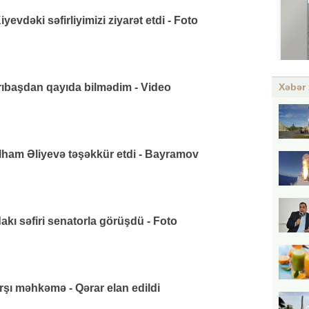
vdəki səfirliyimizi ziyarət etdi - Foto
arıbaşdan qayıda bilmədim - Video
Xəbər 
lham Əliyevə təşəkkür etdi - Bayramov
ı səfiri senatorla görüşdü - Foto
rşı məhkəmə - Qərar elan edildi