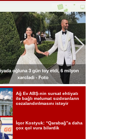
liyada oğluna 3 gün toy etdi, 6 milyon
Xərçəngdən əziyyət çə
xərclədi - Foto
payla