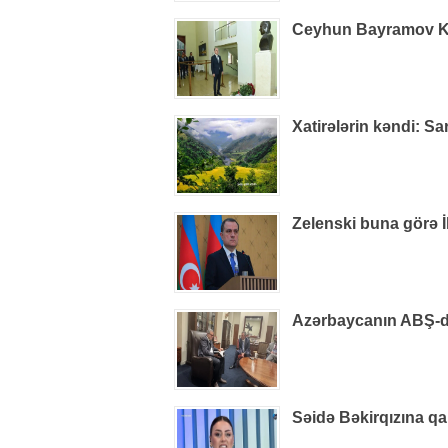
Ceyhun Bayramov Kiye
Xatirələrin kəndi: S
Zelenski buna görə İ
Azərbaycanın ABŞ-dak
Səidə Bəkirqızına qa