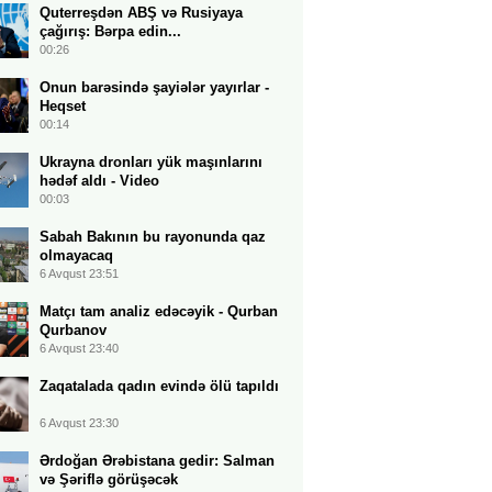
Quterreşdən ABŞ və Rusiyaya
çağırış: Bərpa edin...
00:26
Onun barəsində şayiələr yayırlar -
Heqset
00:14
Ukrayna dronları yük maşınlarını
hədəf aldı - Video
00:03
Sabah Bakının bu rayonunda qaz
olmayacaq
6 Avqust 23:51
Matçı tam analiz edəcəyik - Qurban
Qurbanov
6 Avqust 23:40
Zaqatalada qadın evində ölü tapıldı
6 Avqust 23:30
Ərdoğan Ərəbistana gedir: Salman
və Şəriflə görüşəcək