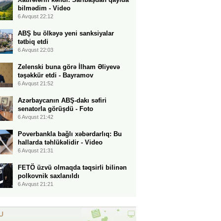
bilmədim - Video
6 Avqust 22:12
ABŞ bu ölkəyə yeni sanksiyalar
tətbiq etdi
6 Avqust 22:03
Zelenski buna görə İlham Əliyevə
təşəkkür etdi - Bayramov
6 Avqust 21:52
Azərbaycanın ABŞ-dakı səfiri
senatorla görüşdü - Foto
6 Avqust 21:42
Poverbankla bağlı xəbərdarlıq: Bu
hallarda təhlükəlidir - Video
6 Avqust 21:31
FETÖ üzvü olmaqda təqsirli bilinən
polkovnik saxlanıldı
6 Avqust 21:21
U