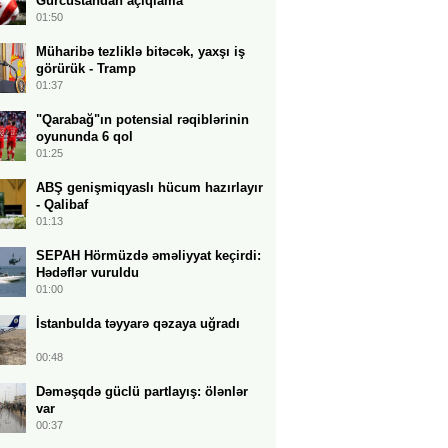
Gürcüstandan açıqlama
01:50
Müharibə tezliklə bitəcək, yaxşı iş
görürük - Tramp
01:37
"Qarabağ"ın potensial rəqiblərinin
oyununda 6 qol
01:25
ABŞ genişmiqyaslı hücum hazırlayır
- Qalibaf
01:13
SEPAH Hörmüzdə əməliyyat keçirdi:
Hədəflər vuruldu
01:00
İstanbulda təyyarə qəzaya uğradı
00:48
Dəməşqdə güclü partlayış: ölənlər
var
00:37