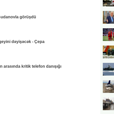
udanovla görüşdü
eyini dəyişəcək - Çepa
 arasında kritik telefon danışığı