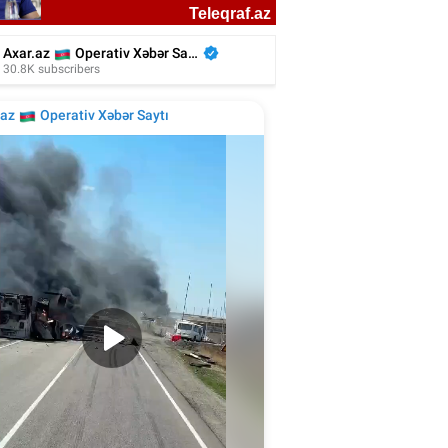
liyada oğluna 3 gün toy etdi, 6 milyon
xərclədi - Foto