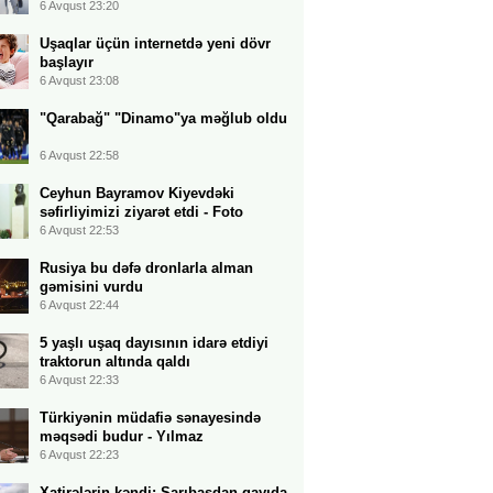
6 Avqust 23:20
Uşaqlar üçün internetdə yeni dövr
başlayır
6 Avqust 23:08
"Qarabağ" "Dinamo"ya məğlub oldu
6 Avqust 22:58
Ceyhun Bayramov Kiyevdəki
səfirliyimizi ziyarət etdi - Foto
6 Avqust 22:53
Rusiya bu dəfə dronlarla alman
gəmisini vurdu
6 Avqust 22:44
5 yaşlı uşaq dayısının idarə etdiyi
traktorun altında qaldı
6 Avqust 22:33
Türkiyənin müdafiə sənayesində
məqsədi budur - Yılmaz
6 Avqust 22:23
Xatirələrin kəndi: Sarıbaşdan qayıda