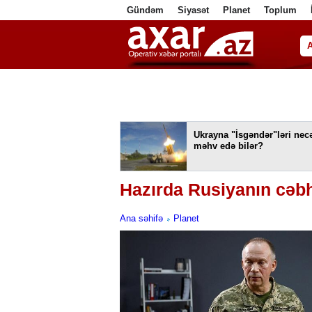
Gündəm
Siyasət
Planet
Toplum
ا
Ukrayna "İsgəndər"ləri nec
məhv edə bilər?
Hazırda Rusiyanın cəbhəd
Ana səhifə
Planet