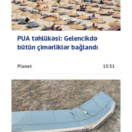
PUA təhlükəsi: Gelencikdə
bütün çimərliklər bağlandı
Planet
15:31