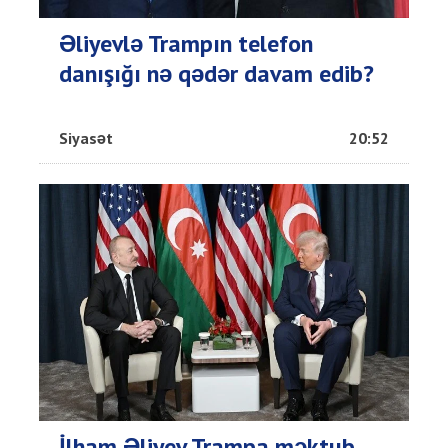
Əliyevlə Trampın telefon
danışığı nə qədər davam edib?
Siyasət
20:52
İlham Əliyev Trampa məktub