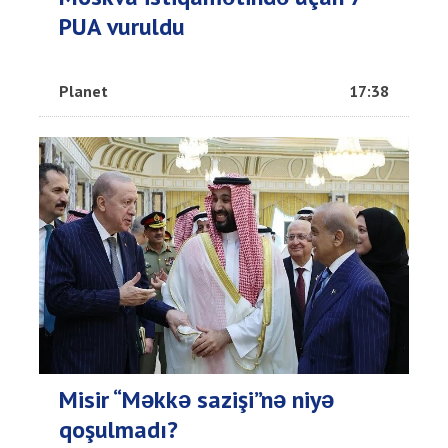
PUA vuruldu
Planet
17:38
Misir “Məkkə sazişi”nə niyə
qoşulmadı?