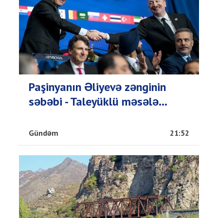
Paşinyanın Əliyevə zənginin
səbəbi - Taleyüklü məsələ...
Gündəm
21:52