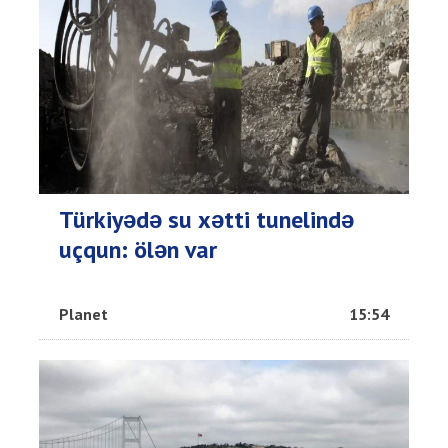
Türkiyədə su xətti tunelində
uçqun: ölən var
Planet
15:54