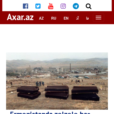
Axar.az
AZ
RU
EN
آذ
فا