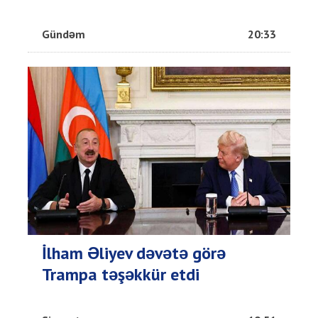
Gündəm
20:33
İlham Əliyev dəvətə görə
Trampa təşəkkür etdi