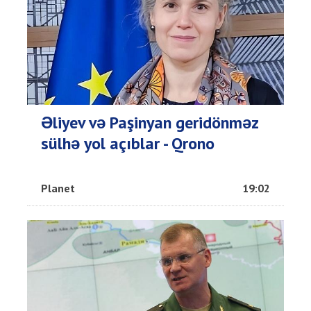
Əliyev və Paşinyan geridönməz
sülhə yol açıblar - Qrono
Planet
19:02