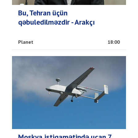
Bu, Tehran üçün
qəbuledilməzdir - Arakçı
Planet
18:00
Moskva istiqamətində uçan 7