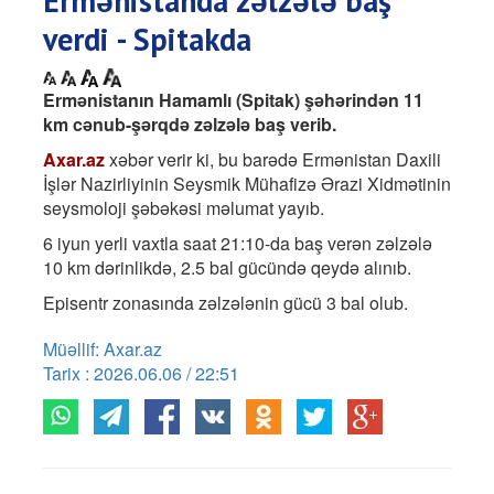
Ermənistanda zəlzələ baş
verdi - Spitakda
Ermənistanın Hamamlı (Spitak) şəhərindən 11
km cənub-şərqdə zəlzələ baş verib.
Axar.az
xəbər verir ki, bu barədə Ermənistan Daxili
İşlər Nazirliyinin Seysmik Mühafizə Ərazi Xidmətinin
seysmoloji şəbəkəsi məlumat yayıb.
6 iyun yerli vaxtla saat 21:10-da baş verən zəlzələ
10 km dərinlikdə, 2.5 bal gücündə qeydə alınıb.
Episentr zonasında zəlzələnin gücü 3 bal olub.
Müəllif: Axar.az
Tarix : 2026.06.06 / 22:51