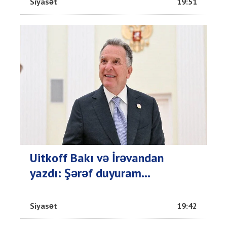
Siyasət
19:51
Uitkoff Bakı və İrəvandan
yazdı: Şərəf duyuram...
Siyasət
19:42