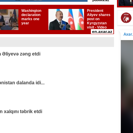
Fədayə Laçın: O hadisədə mən ölə bilərdim...
Bloge
- Video
 Əliyevə zəng etdi
nistan dalanda idi...
xalqını təbrik etdi