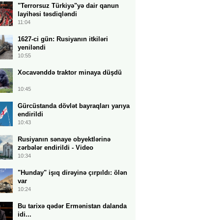
"Terrorsuz Türkiyə"yə dair qanun
layihəsi təsdiqləndi
11:04
1627-ci gün: Rusiyanın itkiləri
yeniləndi
10:55
Xocavənddə traktor minaya düşdü
10:45
Gürcüstanda dövlət bayraqları yarıya
endirildi
10:43
Rusiyanın sənaye obyektlərinə
zərbələr endirildi - Video
10:34
"Hunday" işıq dirəyinə çırpıldı: ölən
var
10:24
Bu tarixə qədər Ermənistan dalanda
idi...