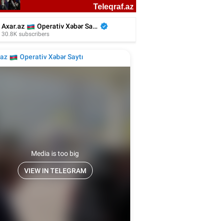
rin əri onun ad günündə vəfat etdib... -
Foto