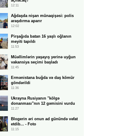
açılacaq?
12:11
Ağdaşda nişan münaqişəsi: polis
araşdırma aparır
12:02
Pirşağıda batan 16 yaşlı oğlanın
meyiti tapıldı
11:53
Müəllimlərin yaşayış yerinə uyğun
vakansiya seçimi başladı
11:45
Ermənistana buğda və daş kömür
göndərildi
11:36
Ukrayna Rusiyanın "kölgə
donanması"nın 12 gəmisini vurdu
11:27
Blogerin əri onun ad günündə vəfat
etdib... - Foto
11:15