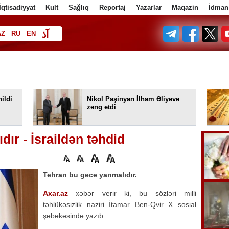
İqtisadiyyat
Kult
Sağlıq
Reportaj
Yazarlar
Maqazin
İdman
آذ
AZ
RU
EN
ف
ildi
Nikol Paşinyan İlham Əliyevə
zəng etdi
ır - İsraildən təhdid
Tehran bu gecə yanmalıdır.
Axar.az
xəbər verir ki, bu sözləri milli
təhlükəsizlik naziri İtamar Ben-Qvir X sosial
şəbəkəsində yazıb.