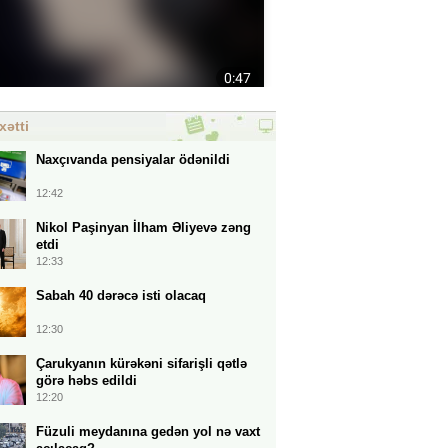
xətti
Naxçıvanda pensiyalar ödənildi
12:42
Nikol Paşinyan İlham Əliyevə zəng
etdi
12:33
Sabah 40 dərəcə isti olacaq
12:30
Çarukyanın kürəkəni sifarişli qətlə
görə həbs edildi
12:20
Füzuli meydanına gedən yol nə vaxt