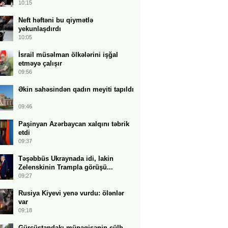
10:15
Neft həftəni bu qiymətlə
yekunlaşdırdı
10:05
İsrail müsəlman ölkələrini işğal
etməyə çalışır
09:56
Əkin sahəsindən qadın meyiti tapıldı
09:46
Paşinyan Azərbaycan xalqını təbrik
etdi
09:37
Təşəbbüs Ukraynada idi, lakin
Zelenskinin Trampla görüşü...
09:27
Rusiya Kiyevi yenə vurdu: ölənlər
var
09:18
Gürcüstandakı münaqişənin sülh