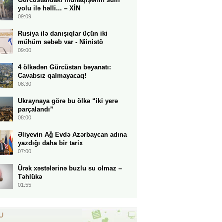
yolu ilə həlli... – XİN
09:09
Rusiya ilə danışıqlar üçün iki
mühüm səbəb var - Niinistö
09:00
4 ölkədən Gürcüstan bəyanatı:
Cavabsız qalmayacaq!
08:30
Ukraynaya görə bu ölkə “iki yerə
parçalandı”
08:00
Əliyevin Ağ Evdə Azərbaycan adına
yazdığı daha bir tarix
07:00
Ürək xəstələrinə buzlu su olmaz –
Təhlükə
01:55
U