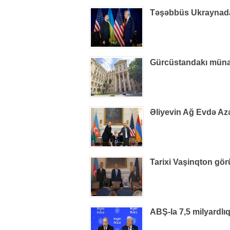
Təşəbbüs Ukraynada i
Gürcüstandakı münaqiş
Əliyevin Ağ Evdə Azə
Tarixi Vaşinqton gör
ABŞ-la 7,5 milyardlı