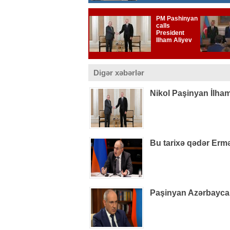
Digər xəbərlər
Nikol Paşinyan İlham
Bu tarixə qədər Ermə
Paşinyan Azərbaycan 