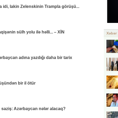
di, lakin Zelenskinin Trampla görüşü...
ənin sülh yolu ilə həlli... – XİN
Xəbər 
rbaycan adına yazdığı daha bir tarix
üşündən bir il ötür
q saziş: Azərbaycan nələr alacaq?