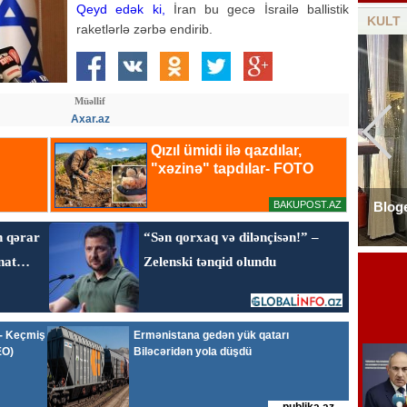
Qeyd edək ki,
İran bu gecə İsrailə ballistik
KULT
raketlərlə zərbə endirib.
Müəllif
Axar.az
Fədayə Laçın: O hadisədə mən ölə bilərdim...
Bloge
- Video