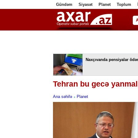
Gündəm
Siyasət
Planet
Toplum
ا
Naxçıvanda pensiyalar ödən
Tehran bu gecə yanmalıd
Ana səhifə
Planet