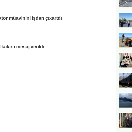
or müavinini işdən çıxartdı
lkələrə mesaj verildi