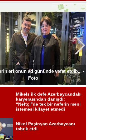
rin əri onun ad günündə vəfat etdib... -
Türkiyəli aktyor azə
Foto
filmində 