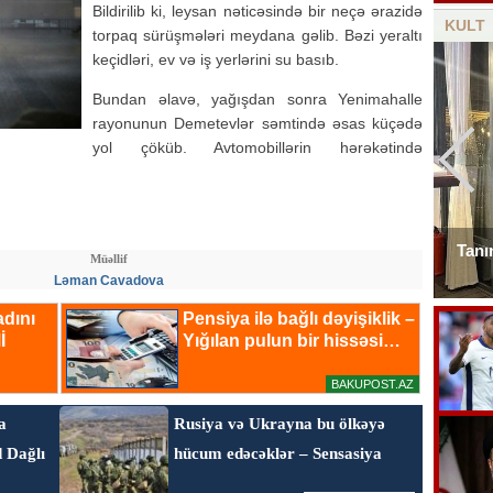
Bildirilib ki, leysan nəticəsində bir neçə ərazidə
KULT
torpaq sürüşmələri meydana gəlib. Bəzi yeraltı
keçidləri, ev və iş yerlərini su basıb.
Bundan əlavə, yağışdan sonra Yenimahalle
rayonunun Demetevlər səmtində əsas küçədə
yol çöküb. Avtomobillərin hərəkətində
Mahnımın ifasına sevinərəm, icazə nəyə
Tanı
Müəllif
lazım? - Bəstəkar
Ləman Cavadova