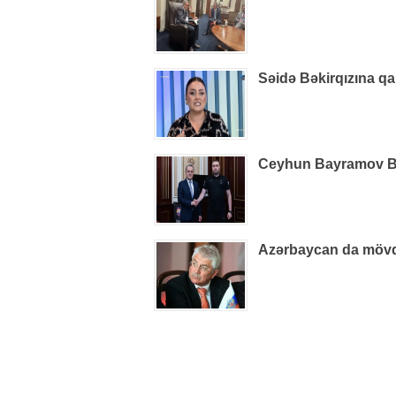
Səidə Bəkirqızına qa
Ceyhun Bayramov B
Azərbaycan da mövq