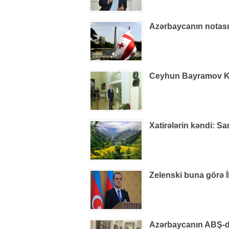
Azərbaycanın notas
Ceyhun Bayramov Kiye
Xatirələrin kəndi: S
Zelenski buna görə İ
Azərbaycanın ABŞ-dak