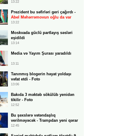
13:22
Prezident bu səfirləri geri çağırdı -
Abel Məhərrəmovun oğlu da var
13:22
Moskvada güclü partlayış səsləri
eşidildi
13:14
Media və Yayım Şurası yaradıldı
13:11
Tanınmış blogerin həyat yoldaşı
vəfat etdi - Foto
13:06
Bakıda 3 məktəb sökülüb yenidən
tikilir - Foto
12:52
Bu şəxslərə vətəndaşlıq
verilməyəcək - Trampdan yeni qərar
12:45
Şagird məktəbdə qətliam törətdi: 9