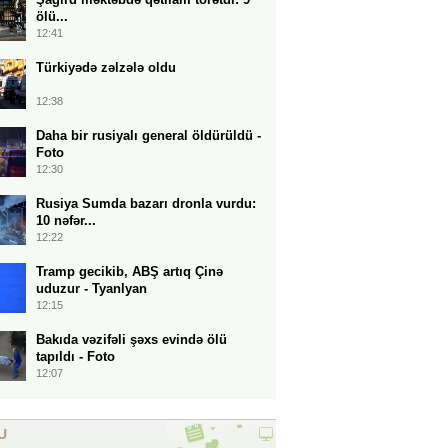
ölü...
12:41
Türkiyədə zəlzələ oldu
12:38
Daha bir rusiyalı general öldürüldü -
Foto
12:30
Rusiya Sumda bazarı dronla vurdu:
10 nəfər...
12:22
Tramp gecikib, ABŞ artıq Çinə
uduzur - Tyanlyan
12:15
Bakıda vəzifəli şəxs evində ölü
tapıldı - Foto
12:07
U