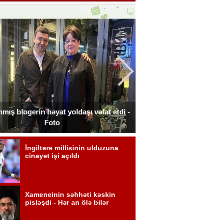
nmış blogerin həyat yoldaşı vəfat etdi -
İtaliyada oğluna 3 g
Foto
xərclədi 