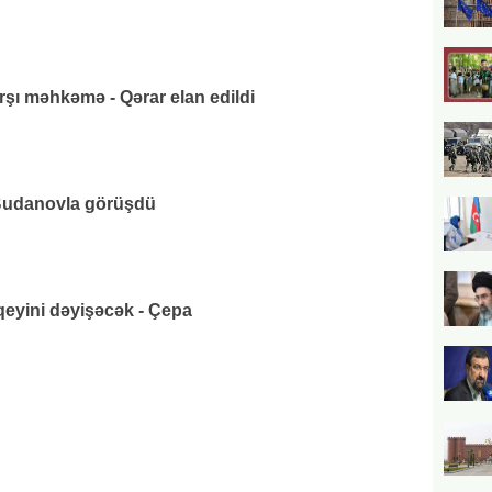
rşı məhkəmə - Qərar elan edildi
udanovla görüşdü
eyini dəyişəcək - Çepa