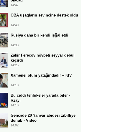
olacaq
14:47
OBA uşaqların sevincinə dəstək oldu
14:40
Rusiya daha bir kəndi işğal etdi
14:33
Zakir Fərəcov növbəti səyyar qəbul
keçirdi
14:25
Xamenei ölüm yatağındadır – KİV
14:18
Bu ciddi təhlükələr yarada bilər -
Rzayi
14:10
Gəncədə 20 Yanvar abidəsi zibilliyə
dönüb - Video
14:02