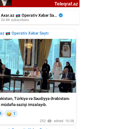
nmış blogerin həyat yoldaşı vəfat etdi -
Foto