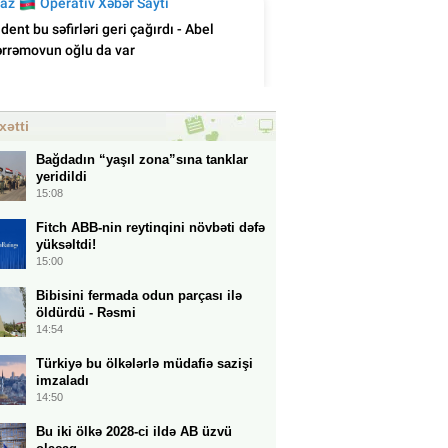
xətti
Bağdadın “yaşıl zona”sına tanklar
yeridildi
15:08
Fitch ABB-nin reytinqini növbəti dəfə
yüksəltdi!
15:00
Bibisini fermada odun parçası ilə
öldürdü - Rəsmi
14:54
Türkiyə bu ölkələrlə müdafiə sazişi
imzaladı
14:50
Bu iki ölkə 2028-ci ildə AB üzvü