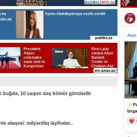
Mahnımın ifasına sevinərəm, icazə nəyə
Tanı
lazım? - Bəstəkar
 buğda, 10 vaqon daş kömür göndərilir
 əlaqəsi: milyardlıq layihələr...