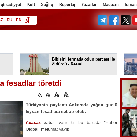
İqtisadiyyat
Kult
Sağlıq
Reportaj
Yazarlar
Maqazin
İdman
آذ
AZ
RU
EN
ف
Bibisini fermada odun parçası ilə
öldürdü - Rəsmi
a fəsadlar törətdi
Türkiyənin paytaxtı Ankarada yağan güclü
leysan fəsadlara səbəb olub.
Axar.az
xəbər verir ki, bu barədə “Haber
Qlobal” məlumat yayıb.