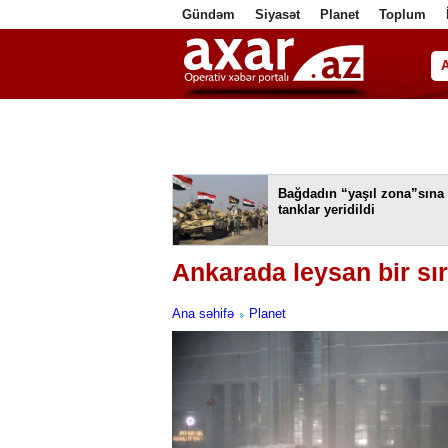
Gündəm
Siyasət
Planet
Toplum
ا
Bağdadın “yaşıl zona”sına
tanklar yeridildi
Ankarada leysan bir sır
Ana səhifə
Planet