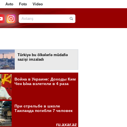
Avto
Foto
Video
Türkiyə bu ölkələrlə müdafiə
sazişi imzaladı