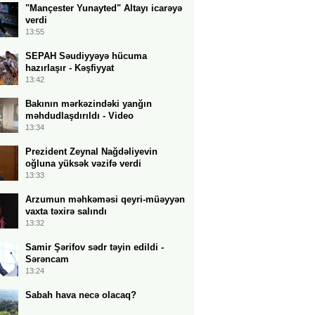
"Mançester Yunayted" Altayı icarəyə
verdi
13:55
SEPAH Səudiyyəyə hücuma
hazırlaşır - Kəşfiyyat
13:42
Bakının mərkəzindəki yanğın
məhdudlaşdırıldı - Video
13:34
Prezident Zeynal Nağdəliyevin
oğluna yüksək vəzifə verdi
13:33
Arzumun məhkəməsi qeyri-müəyyən
vaxta təxirə salındı
13:32
Samir Şərifov sədr təyin edildi -
Sərəncam
13:24
Sabah hava necə olacaq?