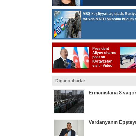
Digər xəbərlər
Ermənistana 8 vaqon
Vardanyanın Epşteynlə