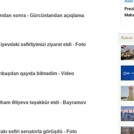
ından sonra - Gürcüstandan açıqlama
Xəbər 
vdəki səfirliyimizi ziyarət etdi - Foto
arıbaşdan qayıda bilmədim - Video
lham Əliyevə təşəkkür etdi - Bayramov
ı səfiri senatorla görüşdü - Foto