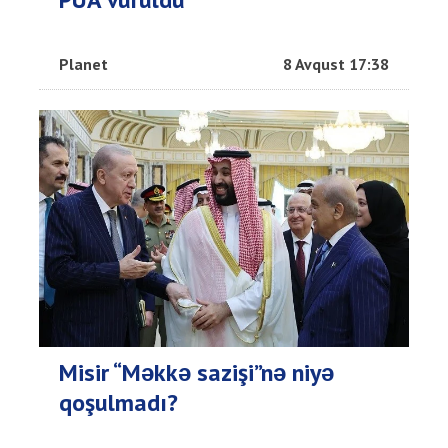
Planet
8 Avqust 17:38
Misir “Məkkə sazişi”nə niyə
qoşulmadı?