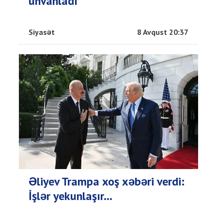
ünvanladı
Siyasət
8 Avqust 20:37
Əliyev Trampa xoş xəbəri verdi:
İşlər yekunlaşır...