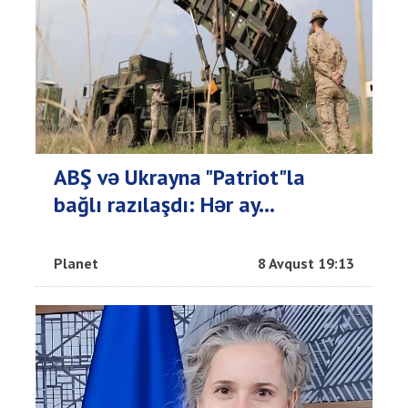
ABŞ və Ukrayna "Patriot"la
bağlı razılaşdı: Hər ay...
Planet
8 Avqust 19:13