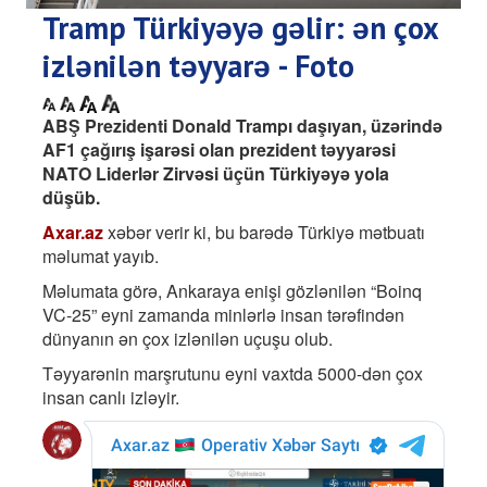
Tramp Türkiyəyə gəlir: ən çox
izlənilən təyyarə - Foto
ABŞ Prezidenti Donald Trampı daşıyan, üzərində
AF1 çağırış işarəsi olan prezident təyyarəsi
NATO Liderlər Zirvəsi üçün Türkiyəyə yola
düşüb.
Axar.az
xəbər verir ki, bu barədə Türkiyə mətbuatı
məlumat yayıb.
Məlumata görə, Ankaraya enişi gözlənilən “Boinq
VC-25” eyni zamanda minlərlə insan tərəfindən
dünyanın ən çox izlənilən uçuşu olub.
Təyyarənin marşrutunu eyni vaxtda 5000-dən çox
insan canlı izləyir.