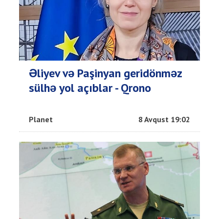
Əliyev və Paşinyan geridönməz
sülhə yol açıblar - Qrono
Planet
8 Avqust 19:02