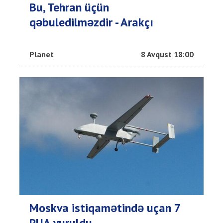
Bu, Tehran üçün
qəbuledilməzdir - Arakçı
Planet
8 Avqust 18:00
Moskva istiqamətində uçan 7
PUA vuruldu