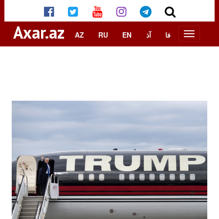
Axar.az
AZ
RU
EN
آذ
فا