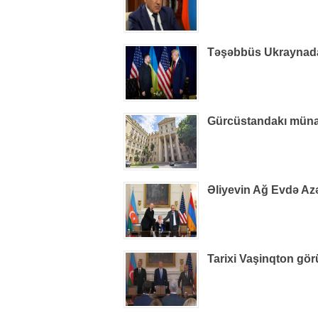
Təşəbbüs Ukraynada i
Gürcüstandakı münaqi
Əliyevin Ağ Evdə Azə
Tarixi Vaşinqton gör