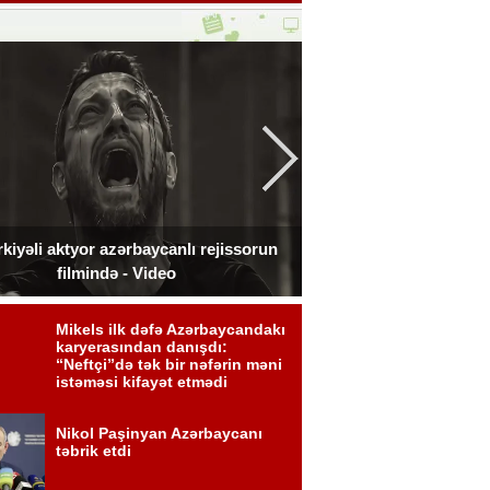
kiyəli aktyor azərbaycanlı rejissorun
Ceki Çan Bakıda çə
filmində - Video
zədələdi 