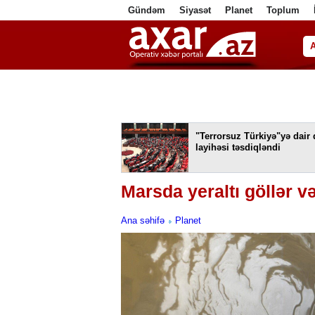
Gündəm
Siyasət
Planet
Toplum
ا
"Terrorsuz Türkiyə"yə dair
layihəsi təsdiqləndi
Marsda yeraltı göllər v
Ana səhifə
Planet