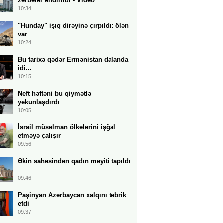
zərbələr endirildi - Video
10:34
"Hunday" işıq dirəyinə çırpıldı: ölən
var
10:24
Bu tarixə qədər Ermənistan dalanda
idi...
10:15
Neft həftəni bu qiymətlə
yekunlaşdırdı
10:05
İsrail müsəlman ölkələrini işğal
etməyə çalışır
09:56
Əkin sahəsindən qadın meyiti tapıldı
09:46
Paşinyan Azərbaycan xalqını təbrik
etdi
09:37