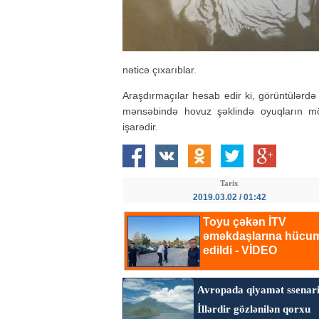
nəticə çıxarıblar.
Araşdırmaçılar hesab edir ki, görüntülərdə
mənsəbində hovuz şəklində oyuqların mö
işarədir.
Tarix
2019.03.02 / 01:42