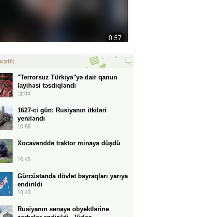
xətti
"Terrorsuz Türkiyə"yə dair qanun
layihəsi təsdiqləndi
11:04
1627-ci gün: Rusiyanın itkiləri
yeniləndi
10:55
Xocavənddə traktor minaya düşdü
10:45
Gürcüstanda dövlət bayraqları yarıya
endirildi
10:43
Rusiyanın sənaye obyektlərinə