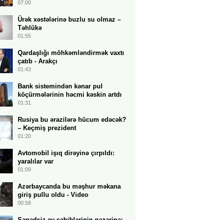
07:00
Ürək xəstələrinə buzlu su olmaz –
Təhlükə
01:55
Qardaşlığı möhkəmləndirmək vaxtı
çatıb - Arakçı
01:43
Bank sistemindən kənar pul
köçürmələrinin həcmi kəskin artdı
01:31
Rusiya bu ərazilərə hücum edəcək?
– Keçmiş prezident
01:20
Avtomobil işıq dirəyinə çırpıldı:
yaralılar var
01:09
Azərbaycanda bu məşhur məkana
giriş pullu oldu - Video
00:58
Sənədsiz ev sahiblərinin nəzərinə: