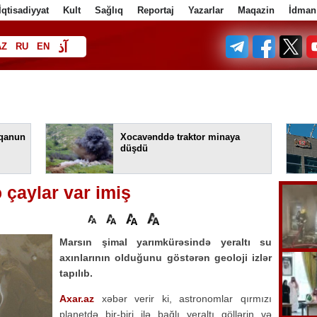
İqtisadiyyat
Kult
Sağlıq
Reportaj
Yazarlar
Maqazin
İdman
آذ
AZ
RU
EN
ف
 qanun
Xocavənddə traktor minaya
düşdü
ə çaylar var imiş
Marsın şimal yarımkürəsində yeraltı su
axınlarının olduğunu göstərən geoloji izlər
tapılıb.
Axar.az
xəbər verir ki, astronomlar qırmızı
planetdə bir-biri ilə bağlı yeraltı göllərin və