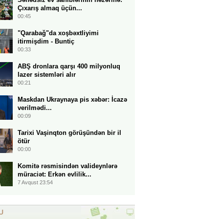
Çıxarış almaq üçün...
00:45
"Qarabağ"da xoşbəxtliyimi
itirmişdim - Buntiç
00:33
ABŞ dronlara qarşı 400 milyonluq
lazer sistemləri alır
00:21
Maskdan Ukraynaya pis xəbər: İcazə
verilmədi...
00:09
Tarixi Vaşinqton görüşündən bir il
ötür
00:00
Komitə rəsmisindən valideynlərə
müraciət: Erkən evlilik...
7 Avqust 23:54
U