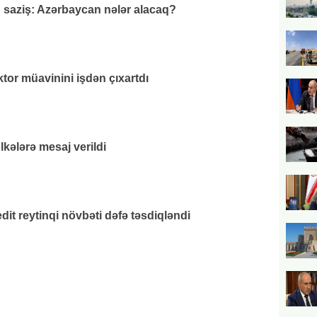
q saziş: Azərbaycan nələr alacaq?
or müavinini işdən çıxartdı
lkələrə mesaj verildi
it reytinqi növbəti dəfə təsdiqləndi