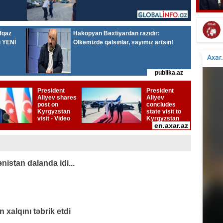
Tür
Tanınmış aşığın nəvəsi faciəvi şəkildə öldü
nistan dalanda idi...
xalqını təbrik etdi