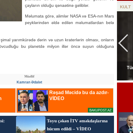
çayların olduğu qənaətinə gəliblər.
KULT
Məlumata görə, alimlər NASA və ESA-nın Mars
peyklərindən əldə edilən məlumatlardan belə
 şimal yarımkürədə dərin və uzun kraterlərin olması, onların
vcudluğu bu planetdə milyon illər öncə suyun olduğuna
Tür
Tanınmış aşığın nəvəsi faciəvi şəkildə öldü
Müəllif
Kamran Ədalət