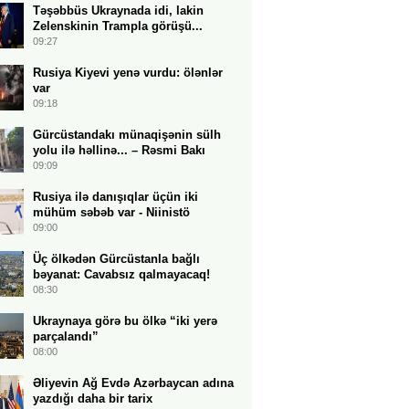
Təşəbbüs Ukraynada idi, lakin
Zelenskinin Trampla görüşü...
09:27
Rusiya Kiyevi yenə vurdu: ölənlər
var
09:18
Gürcüstandakı münaqişənin sülh
yolu ilə həllinə... – Rəsmi Bakı
09:09
Rusiya ilə danışıqlar üçün iki
mühüm səbəb var - Niinistö
09:00
Üç ölkədən Gürcüstanla bağlı
bəyanat: Cavabsız qalmayacaq!
08:30
Ukraynaya görə bu ölkə “iki yerə
parçalandı”
08:00
Əliyevin Ağ Evdə Azərbaycan adına
yazdığı daha bir tarix