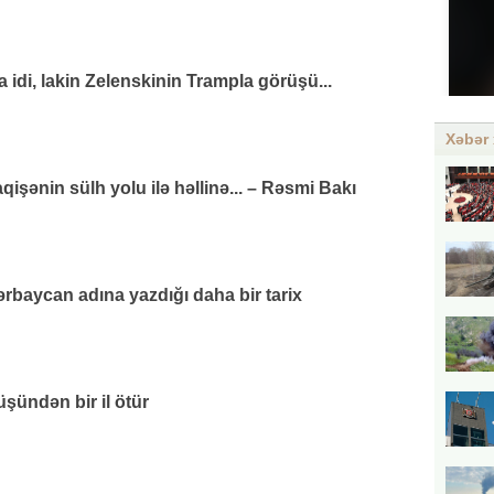
di, lakin Zelenskinin Trampla görüşü...
Xəbər 
şənin sülh yolu ilə həllinə... – Rəsmi Bakı
rbaycan adına yazdığı daha bir tarix
üşündən bir il ötür