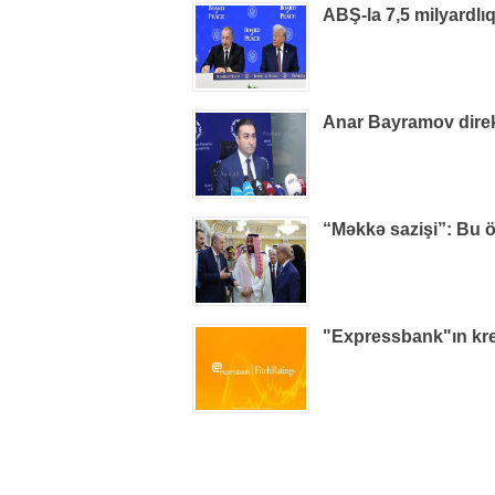
ABŞ-la 7,5 milyardlı
Anar Bayramov direkt
“Məkkə sazişi”: Bu ö
"Expressbank"ın kred