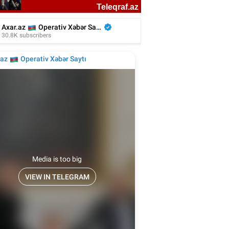
kiyəli aktyor azərbaycanlı rejissorun
filmində - Video