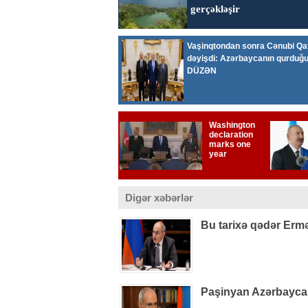
Digər xəbərlər
Bu tarixə qədər Ermə
Paşinyan Azərbaycan 