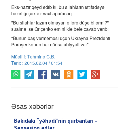
Eks-nazir qeyd edib ki, bu silahların istifadəyə
hazırlığı çox az vaxt aparacaq.
"Bu silahlar lazım olmayan əllərə düşə bilərmi?"
sualına isə Qriçenko əminliklə belə cavab verib:
"Bunun baş verməməsi üçün Ukrayna Prezidenti
Poroşenkonun hər cür səlahiyyəti var".
Müəllif: Təhminə C.B.
Tarix : 2015.02.04 / 01:54
Əsas xəbərlər
Bakıdakı “yəhudi”nin qurbanları -
Sensasion adlar