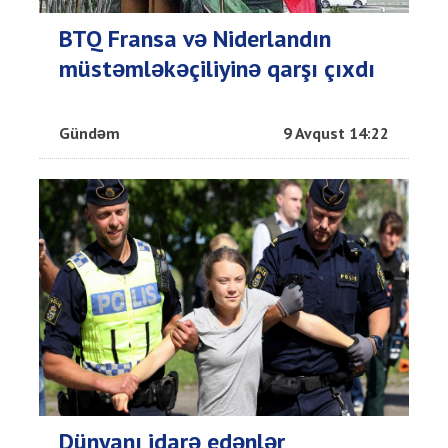
BTQ Fransa və Niderlandın
müstəmləkəçiliyinə qarşı çıxdı
Gündəm
9 Avqust 14:22
Dünyanı idarə edənlər