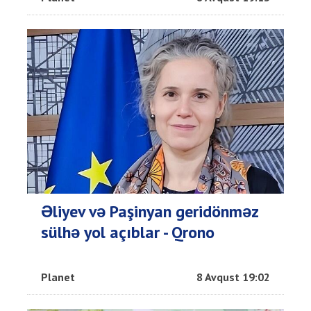
Əliyev və Paşinyan geridönməz
sülhə yol açıblar - Qrono
Planet
8 Avqust 19:02