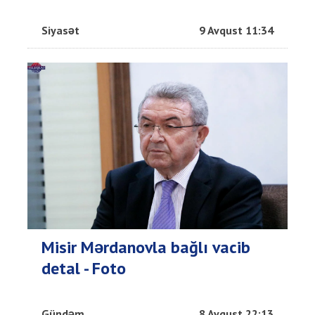
Siyasət
9 Avqust 11:34
Misir Mərdanovla bağlı vacib
detal - Foto
Gündəm
8 Avqust 22:13