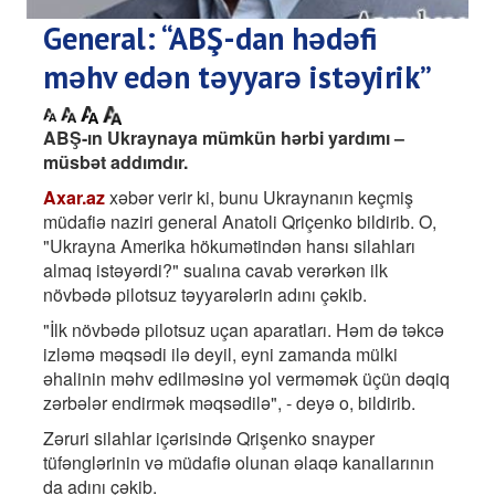
General: “ABŞ-dan hədəfi
məhv edən təyyarə istəyirik”
ABŞ-ın Ukraynaya mümkün hərbi yardımı –
müsbət addımdır.
Axar.az
xəbər verir ki, bunu Ukraynanın keçmiş
müdafiə naziri general Anatoli Qriçenko bildirib. O,
"Ukrayna Amerika hökumətindən hansı silahları
almaq istəyərdi?" sualına cavab verərkən ilk
növbədə pilotsuz təyyarələrin adını çəkib.
"İlk növbədə pilotsuz uçan aparatları. Həm də təkcə
izləmə məqsədi ilə deyil, eyni zamanda mülki
əhalinin məhv edilməsinə yol verməmək üçün dəqiq
zərbələr endirmək məqsədilə", - deyə o, bildirib.
Zəruri silahlar içərisində Qrişenko snayper
tüfənglərinin və müdafiə olunan əlaqə kanallarının
da adını çəkib.