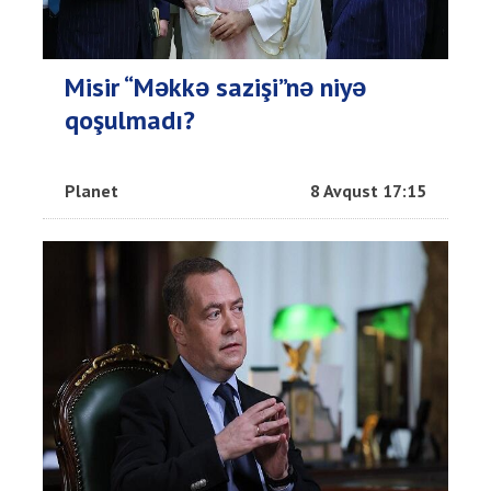
Misir “Məkkə sazişi”nə niyə
qoşulmadı?
Planet
8 Avqust 17:15