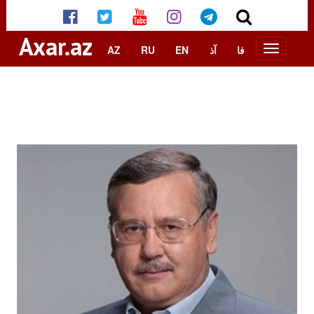
Axar.az
AZ
RU
EN
آذ
فا