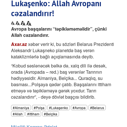
Lukaşenko: Allah Avropanı
cəzalandırır!
Avropa başqalarını “təpikləməməlidir”, çünki
Allah cəzalandırır.
Axar.az
xəbər verir ki, bu sözləri Belarus Prezidenti
Aleksandr Lukaşneko planetdə baş verən
kataklizmlərlə bağlı açıqlamasında deyib.
“Kobud səslənəcək bəlkə də, xalq dili ilə desək,
orada (Avropada – red.) baş verənlər Tanrının
hədiyyəsidir. Almaniya, Belçika... Quraqlıq, su
basması...Polşaya qədər çatıb. Başqalarını ittiham
etməyə və təpikləməyə gərək yoxdur. Tanrı
cəzalandırır”, - deyə dövlət başçısı bildirib.
#Almaniya
#Polşa
#Lukaşenko
#Avropa
#Belarus
#Allah
#ittiham
#Belçika
Müəllif: Kamran Ədalət