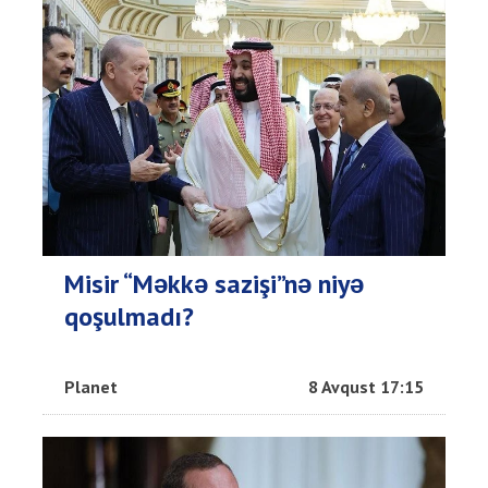
Misir “Məkkə sazişi”nə niyə
qoşulmadı?
Planet
8 Avqust 17:15