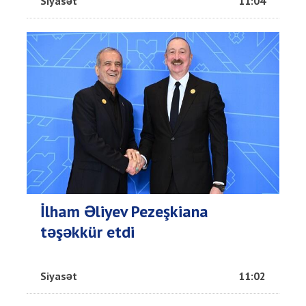
Siyasət
11:04
İlham Əliyev Pezeşkiana
təşəkkür etdi
Siyasət
11:02