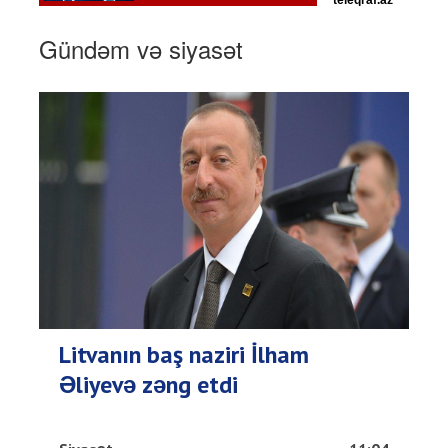
Gündəm və siyasət
Litvanın baş naziri İlham
Əliyevə zəng etdi