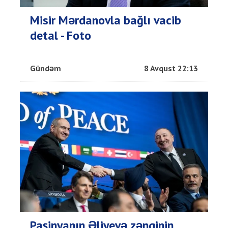
Misir Mərdanovla bağlı vacib
detal - Foto
Gündəm
8 Avqust 22:13
Paşinyanın Əliyevə zənginin