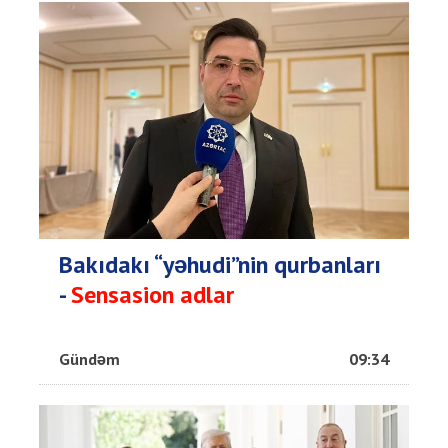
Bakıdakı “yəhudi”nin qurbanları
-
Sensasion adlar
Gündəm
09:34