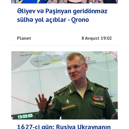
Əliyev və Paşinyan geridönməz
sülhə yol açıblar - Qrono
Planet
8 Avqust 19:02
1627-ci gün: Rusiya Ukraynanın