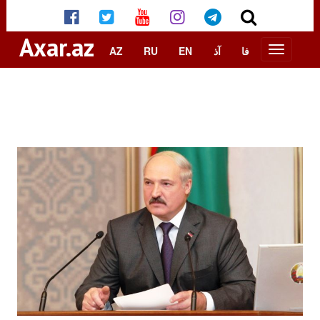
Axar.az
AZ
RU
EN
آذ
فا