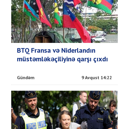
BTQ Fransa və Niderlandın
müstəmləkəçiliyinə qarşı çıxdı
Gündəm
9 Avqust 14:22