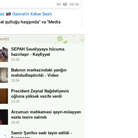
xətti
SEPAH Səudiyyəyə hücuma
hazırlaşır - Kəşfiyyat
13:42
Bakının mərkəzindəki yanğın
məhdudlaşdırıldı - Video
13:34
Prezident Zeynal Nağdəliyevin
oğluna yüksək vəzifə verdi
13:33
Arzumun məhkəməsi qeyri-müəyyən
vaxta təxirə salındı
13:32
Samir Şərifov sədr təyin edildi -