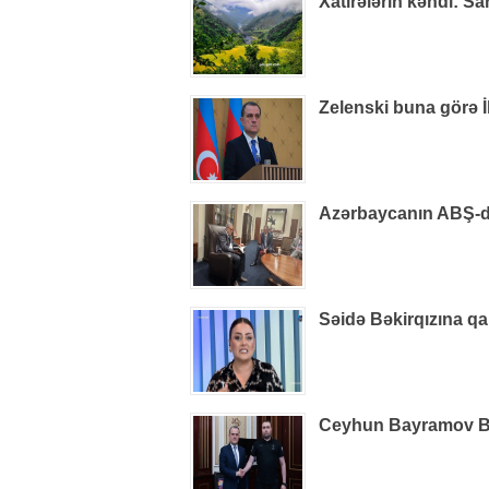
Xatirələrin kəndi: S
Zelenski buna görə İ
Azərbaycanın ABŞ-dak
Səidə Bəkirqızına qa
Ceyhun Bayramov B