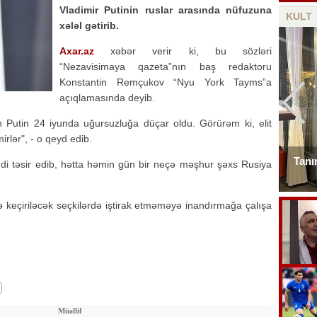
Vladimir Putinin ruslar arasında nüfuzuna
KULT
xələl gətirib.
Axar.az
xəbər verir ki, bu sözləri
“Nezavisimaya qazeta”nın baş redaktoru
Konstantin Remçukov “Nyu York Tayms”a
açıqlamasında deyib.
lan Putin 24 iyunda uğursuzluğa düçar oldu. Görürəm ki, elit
mirlər", - o qeyd edib.
Mahnımın ifasına sevinərəm, icazə nəyə
Tanı
ddi təsir edib, hətta həmin gün bir neçə məşhur şəxs Rusiya
lazım? - Bəstəkar
ə keçiriləcək seçkilərdə iştirak etməməyə inandırmağa çalışa
Müəllif