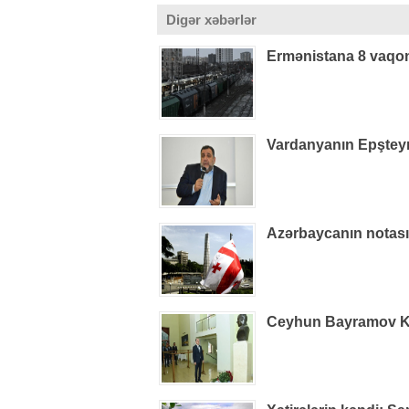
Digər xəbərlər
Ermənistana 8 vaqon
Vardanyanın Epşteynlə
Azərbaycanın notas
Ceyhun Bayramov Kiye