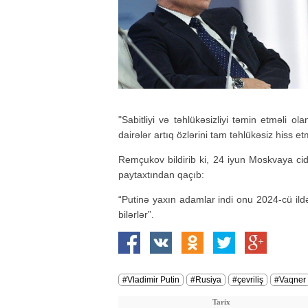
"Sabitliyi və təhlükəsizliyi təmin etməli o
dairələr artıq özlərini tam təhlükəsiz hiss et
Remçukov bildirib ki, 24 iyun Moskvaya ci
paytaxtından qaçıb:
“Putinə yaxın adamlar indi onu 2024-cü ild
bilərlər”.
#Vladimir Putin
#Rusiya
#çevriliş
#Vaqner
Tarix