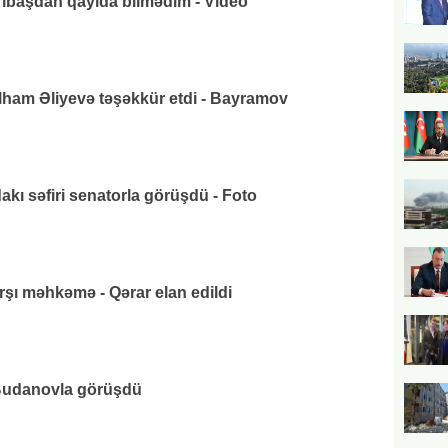
arıbaşdan qayıda bilmədim - Video
lham Əliyevə təşəkkür etdi - Bayramov
ı səfiri senatorla görüşdü - Foto
rşı məhkəmə - Qərar elan edildi
udanovla görüşdü