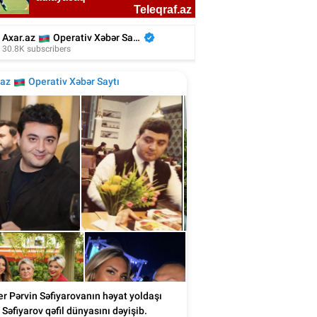
nmış blogerin həyat yoldaşı vəfat etdi -
Foto