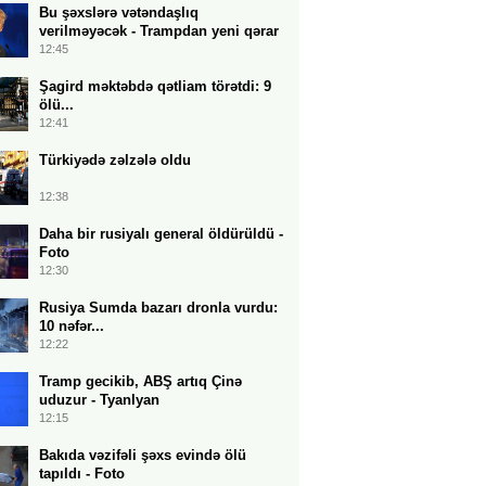
Bu şəxslərə vətəndaşlıq
verilməyəcək - Trampdan yeni qərar
12:45
Şagird məktəbdə qətliam törətdi: 9
ölü...
12:41
Türkiyədə zəlzələ oldu
12:38
Daha bir rusiyalı general öldürüldü -
Foto
12:30
Rusiya Sumda bazarı dronla vurdu:
10 nəfər...
12:22
Tramp gecikib, ABŞ artıq Çinə
uduzur - Tyanlyan
12:15
Bakıda vəzifəli şəxs evində ölü
tapıldı - Foto