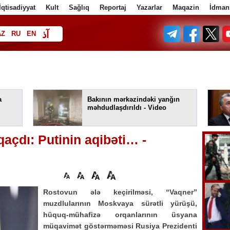
İqtisadiyyat
Kult
Sağlıq
Reportaj
Yazarlar
Maqazin
İdman
آذ
AZ
RU
EN
ف
a
Bakının mərkəzindəki yanğın
məhdudlaşdırıldı - Video
çdı: Putinin aqibəti… -
Rostovun ələ keçirilməsi, “Vaqner”
muzdlularının Moskvaya sürətli yürüşü,
hüquq-mühafizə orqanlarının üsyana
müqavimət göstərməməsi Rusiya Prezidenti