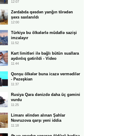
12:07
Zərdabda qəsdən yanğın törədən
şəxs saxlanıldı
12:00
Türkiyə bu ölkələrlə müdafiə sazişi
imzalayır
11:52
Kart limitləri ilə bağlı bütün suallara
aydınlıq gətirildi - Video
11:44
Qonşu ölkələr buna icazə vermədilər
- Pezeşkian
11:37
Rusiya Qara dənizdə daha üç gəmini
vurdu
11:25
Limanı əlindən alınan Şahlar
Novruzova qarşı yeni iddia
11:18
Ər və arvadın yanaraq öldüyü hadisə