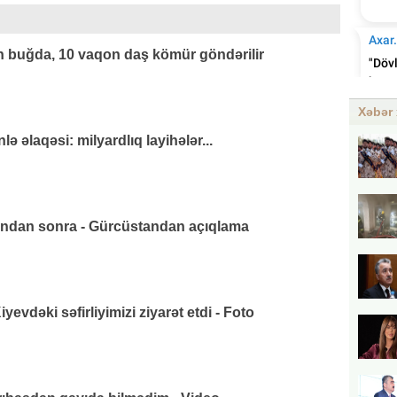
 buğda, 10 vaqon daş kömür göndərilir
Xəbər 
 əlaqəsi: milyardlıq layihələr...
ından sonra - Gürcüstandan açıqlama
vdəki səfirliyimizi ziyarət etdi - Foto