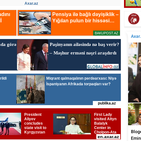
Axar.az
Mahnımın ifasına sevinərəm, icazə nəyə
Tanı
lazım? - Bəstəkar