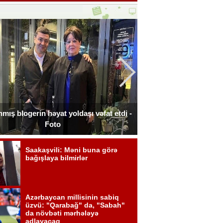
nmış blogerin həyat yoldaşı vəfat etdi -
İtaliyada oğluna 3 g
Foto
xərclədi 