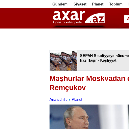
Gündəm
Siyasət
Planet
Toplum
ا
SEPAH Səudiyyəyə hücum
hazırlaşır - Kəşfiyyat
Məşhurlar Moskvadan qa
Remçukov
Ana səhifə
Planet