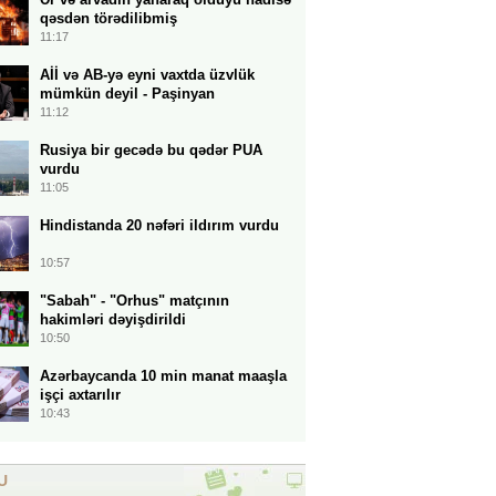
qəsdən törədilibmiş
11:17
Aİİ və AB-yə eyni vaxtda üzvlük
mümkün deyil - Paşinyan
11:12
Rusiya bir gecədə bu qədər PUA
vurdu
11:05
Hindistanda 20 nəfəri ildırım vurdu
10:57
"Sabah" - "Orhus" matçının
hakimləri dəyişdirildi
10:50
Azərbaycanda 10 min manat maaşla
işçi axtarılır
10:43
U