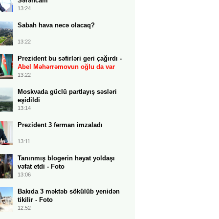
Sərəncam
13:24
Sabah hava necə olacaq?
13:22
Prezident bu səfirləri geri çağırdı -
Abel Məhərrəmovun oğlu da var
13:22
Moskvada güclü partlayış səsləri
eşidildi
13:14
Prezident 3 fərman imzaladı
13:11
Tanınmış blogerin həyat yoldaşı
vəfat etdi - Foto
13:06
Bakıda 3 məktəb sökülüb yenidən
tikilir - Foto
12:52