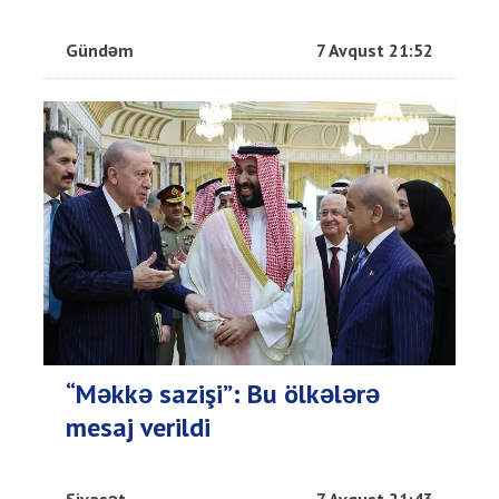
Gündəm
7 Avqust 21:52
“Məkkə sazişi”: Bu ölkələrə
mesaj verildi