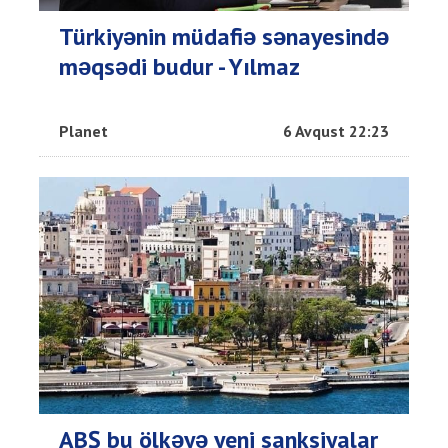
Türkiyənin müdafiə sənayesində
məqsədi budur - Yılmaz
Planet
6 Avqust 22:23
ABŞ bu ölkəyə yeni sanksiyalar