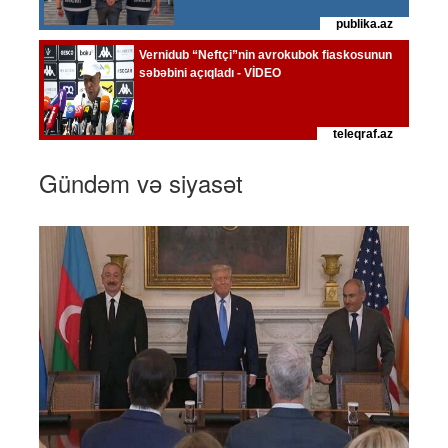
Gündəm və siyasət