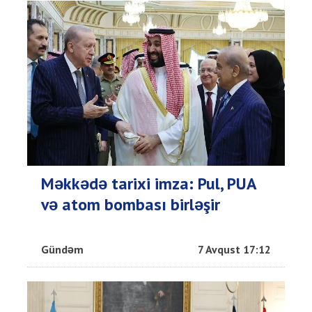
Məkkədə tarixi imza: Pul, PUA
və atom bombası birləşir
Gündəm
7 Avqust 17:12