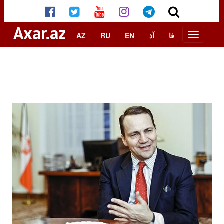
Axar.az
AZ
RU
EN
آذ
فا