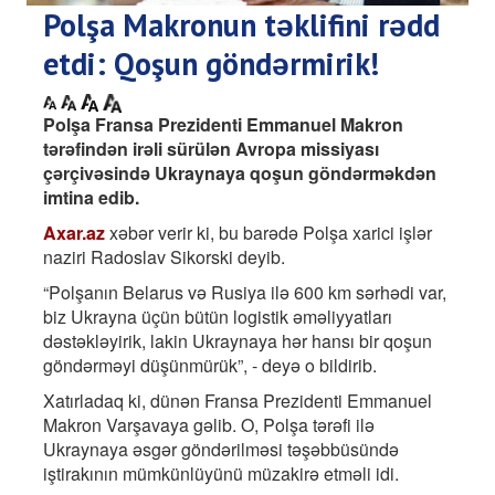
Polşa Makronun təklifini rədd
etdi: Qoşun göndərmirik!
Polşa Fransa Prezidenti Emmanuel Makron
tərəfindən irəli sürülən Avropa missiyası
çərçivəsində Ukraynaya qoşun göndərməkdən
imtina edib.
Axar.az
xəbər verir ki, bu barədə Polşa xarici işlər
naziri Radoslav Sikorski deyib.
“Polşanın Belarus və Rusiya ilə 600 km sərhədi var,
biz Ukrayna üçün bütün logistik əməliyyatları
dəstəkləyirik, lakin Ukraynaya hər hansı bir qoşun
göndərməyi düşünmürük”, - deyə o bildirib.
Xatırladaq ki, dünən Fransa Prezidenti Emmanuel
Makron Varşavaya gəlib. O, Polşa tərəfi ilə
Ukraynaya əsgər göndərilməsi təşəbbüsündə
iştirakının mümkünlüyünü müzakirə etməli idi.