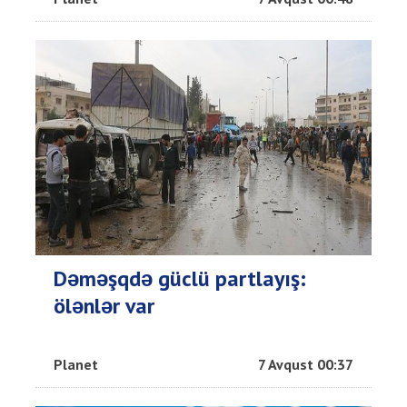
Dəməşqdə güclü partlayış:
ölənlər var
Planet
7 Avqust 00:37