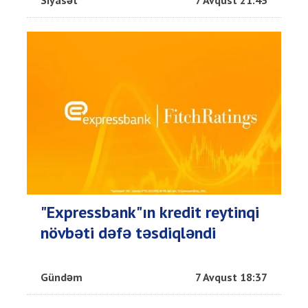
Siyasət
7 Avqust 21:43
"Expressbank"ın kredit reytinqi
növbəti dəfə təsdiqləndi
Gündəm
7 Avqust 18:37