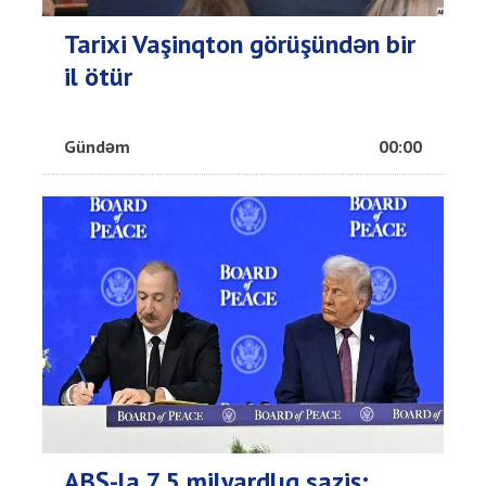
Tarixi Vaşinqton görüşündən bir
il ötür
Gündəm
00:00
ABŞ-la 7,5 milyardlıq saziş: