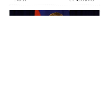
İrəvan dəmir yolu ilə bağlı
Moskvaya bildiriş göndərib?
Planet
6 Avqust 19:28