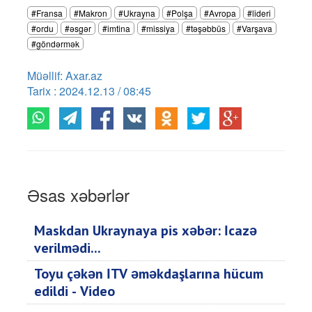
#Fransa
#Makron
#Ukrayna
#Polşa
#Avropa
#lideri
#ordu
#əsgər
#imtina
#missiya
#təşəbbüs
#Varşava
#göndərmək
Müəllif: Axar.az
Tarix : 2024.12.13 / 08:45
Əsas xəbərlər
Maskdan Ukraynaya pis xəbər: İcazə
verilmədi...
Toyu çəkən İTV əməkdaşlarına hücum
edildi - Video