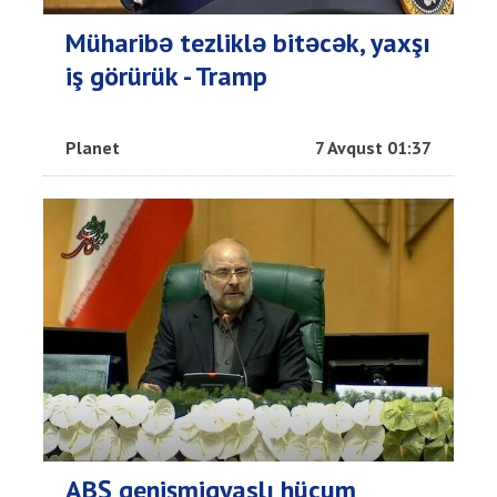
Müharibə tezliklə bitəcək, yaxşı
iş görürük - Tramp
Planet
7 Avqust 01:37
ABŞ genişmiqyaslı hücum