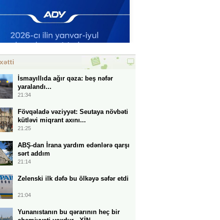
xətti
İsmayıllıda ağır qəza: beş nəfər
yaralandı...
21:34
Fövqəladə vəziyyət: Seutaya növbəti
kütləvi miqrant axını...
21:25
ABŞ-dan İrana yardım edənlərə qarşı
sərt addım
21:14
Zelenski ilk dəfə bu ölkəyə səfər etdi
21:04
Yunanıstanın bu qərarının heç bir