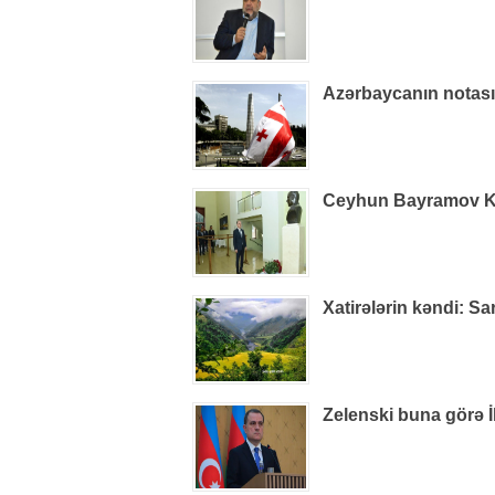
Azərbaycanın notas
Ceyhun Bayramov Kiye
Xatirələrin kəndi: S
Zelenski buna görə İ