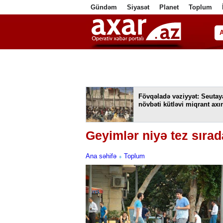
Gündəm
Siyasət
Planet
Toplum
ا
Fövqəladə vəziyyət: Seutay
növbəti kütləvi miqrant axın
Geyimlər niyə tez sırad
Ana səhifə
Toplum