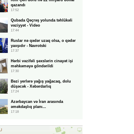
qazandı
17:52
Qubada Qəçrəş yolunda təhlükəli
vəziyyət - Video
17:44
Ruslar nə qədər uzaq olsa, o qədər
yaxşıdır - Navrotski
17:37
Hərbi vəzifəli şəxslərin cinayət işi
məhkəməyə göndərildi
17:30
Bəzi yerlərə yağış yağacaq, dolu
düşəcək - Xəbərdarlıq
17:24
Azərbaycan və İran arasında
əməkdaşlıq planı...
17:18
U