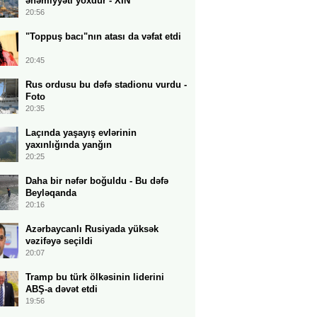
əhəmiyyəti yoxdur - XİN
20:56
"Toppuş bacı"nın atası da vəfat etdi
20:45
Rus ordusu bu dəfə stadionu vurdu -
Foto
20:35
Laçında yaşayış evlərinin
yaxınlığında yanğın
20:25
Daha bir nəfər boğuldu - Bu dəfə
Beyləqanda
20:16
Azərbaycanlı Rusiyada yüksək
vəzifəyə seçildi
20:07
Tramp bu türk ölkəsinin liderini
ABŞ-a dəvət etdi
19:56