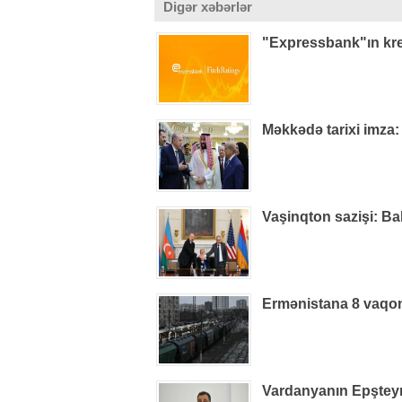
Digər xəbərlər
"Expressbank"ın kred
Məkkədə tarixi imza:
Vaşinqton sazişi: Ba
Ermənistana 8 vaqon
Vardanyanın Epşteynlə