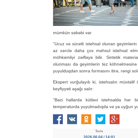
mümkün səbəbi var.
“Ucuz və sürətli istehsal olunan geyimlərin
az xərclə daha çox məhsul istehsal etmə
möhkəmliyi zəifləyə bilir. Sintetik materi
olunması da geyimlərin tez köhnəlməsinə 
yuyulduqdan sonra formasını itirə, rəngi sola
Ekspert vurğulayıb ki, istehsalın müxtəli
keyfiyyəti aşağı salır:
“Bəzi hallarda kütləvi istehsalda hər 
temperaturda yuyulmadıqda və ya uyğun yuy
Tarix
2026.06.04 / 14:01