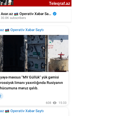
kiyəli aktyor azərbaycanlı rejissorun
filmində - Video