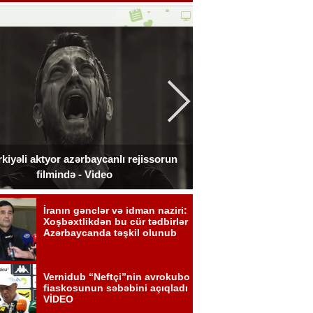
kiyəli aktyor azərbaycanlı rejissorun
Ceki Çan Bakıda çə
filmində - Video
zədələdi 