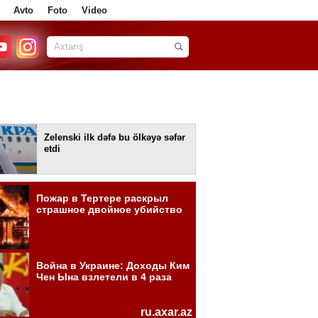
Avto
Foto
Video
Zelenski ilk dəfə bu ölkəyə səfər
etdi