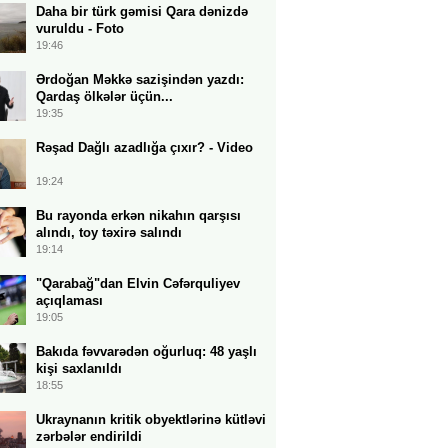
Daha bir türk gəmisi Qara dənizdə
vuruldu - Foto
19:46
Ərdoğan Məkkə sazişindən yazdı:
Qardaş ölkələr üçün...
19:35
Rəşad Dağlı azadlığa çıxır? - Video
19:24
Bu rayonda erkən nikahın qarşısı
alındı, toy təxirə salındı
19:14
"Qarabağ"dan Elvin Cəfərquliyev
açıqlaması
19:05
Bakıda fəvvarədən oğurluq: 48 yaşlı
kişi saxlanıldı
18:55
Ukraynanın kritik obyektlərinə kütləvi
zərbələr endirildi