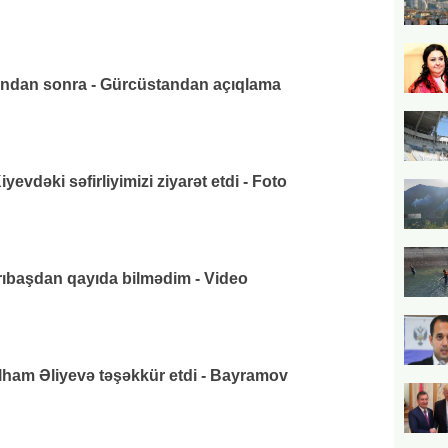
ından sonra - Gürcüstandan açıqlama
vdəki səfirliyimizi ziyarət etdi - Foto
arıbaşdan qayıda bilmədim - Video
lham Əliyevə təşəkkür etdi - Bayramov