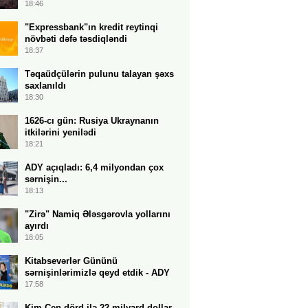
18:46
"Expressbank"ın kredit reytinqi
növbəti dəfə təsdiqləndi
18:37
Təqaüdçülərin pulunu talayan şəxs
saxlanıldı
18:30
1626-cı gün: Rusiya Ukraynanın
itkilərini yenilədi
18:21
ADY açıqladı: 6,4 milyondan çox
sərnişin...
18:13
"Zirə" Namiq Ələsgərovla yollarını
ayırdı
18:05
Kitabsevərlər Gününü
sərnişinlərimizlə qeyd etdik - ADY
17:58
Kim Çen dörd ilə 22 milyard dollar