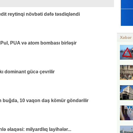
it reytinqi növbəti dəfə təsdiqləndi
Xəbər 
 Pul, PUA və atom bombası birləşir
kı dominant gücə çevrilir
 buğda, 10 vaqon daş kömür göndərilir
 əlaqəsi: milyardlıq layihələr...