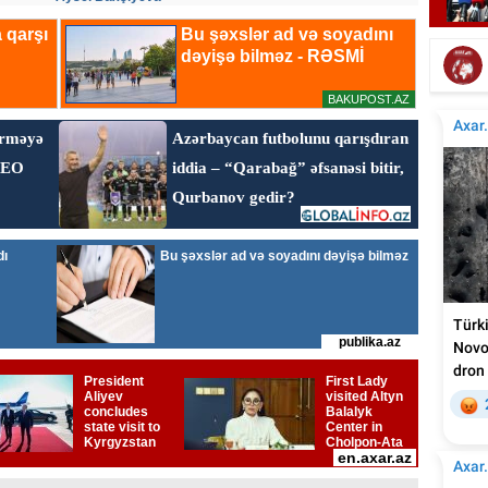
Tür
Tanınmış aşığın nəvəsi faciəvi şəkildə öldü