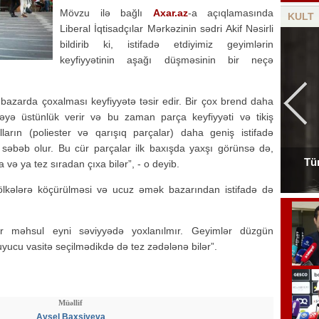
Mövzu ilə bağlı
Axar.az
-a açıqlamasında
KULT
Liberal İqtisadçılar Mərkəzinin sədri Akif Nəsirli
bildirib ki, istifadə etdiyimiz geyimlərin
keyfiyyətinin aşağı düşməsinin bir neçə
 bazarda çoxalması keyfiyyətə təsir edir. Bir çox brend daha
yə üstünlük verir və bu zaman parça keyfiyyəti və tikiş
alların (poliester və qarışıq parçalar) daha geniş istifadə
səbəb olur. Bu cür parçalar ilk baxışda yaxşı görünsə də,
Tür
 və ya tez sıradan çıxa bilər”, - o deyib.
Tanınmış aşığın nəvəsi faciəvi şəkildə öldü
f ölkələrə köçürülməsi və ucuz əmək bazarından istifadə də
bir məhsul eyni səviyyədə yoxlanılmır. Geyimlər düzgün
ucu vasitə seçilmədikdə də tez zədələnə bilər”.
Müəllif
Aysel Baxşiyeva