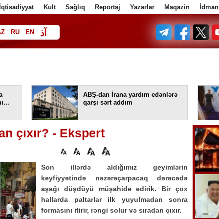
İqtisadiyyat
Kult
Sağlıq
Reportaj
Yazarlar
Maqazin
İdman
آذ
AZ
RU
EN
ف
a
ABŞ-dan İrana yardım edənlərə
ı...
qarşı sərt addım
an çıxır? - Ekspert
Son illərdə aldığımız geyimlərin
keyfiyyətində nəzərəçarpacaq dərəcədə
aşağı düşdüyü müşahidə edirik. Bir çox
hallarda paltarlar ilk yuyulmadan sonra
formasını itirir, rəngi solur və sıradan çıxır.