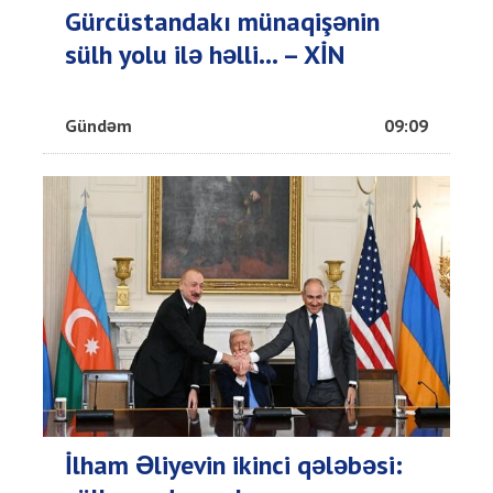
Gürcüstandakı münaqişənin
sülh yolu ilə həlli... – XİN
Gündəm
09:09
İlham Əliyevin ikinci qələbəsi: