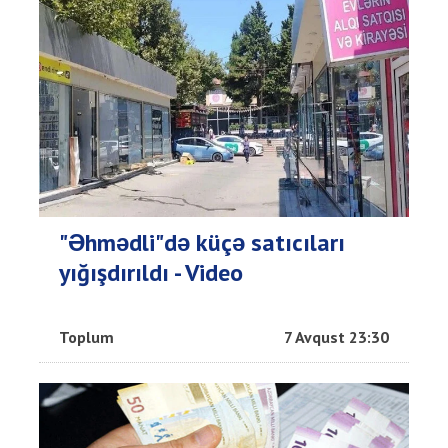
"Əhmədli"də küçə satıcıları
yığışdırıldı - Video
Toplum
7 Avqust 23:30