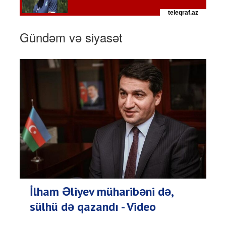
Gündəm və siyasət
İlham Əliyev müharibəni də,
sülhü də qazandı - Video