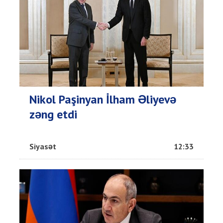
Nikol Paşinyan İlham Əliyevə
zəng etdi
Siyasət
12:33