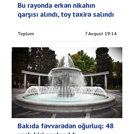
Bu rayonda erkən nikahın
qarşısı alındı, toy təxirə salındı
Toplum
7 Avqust 19:14
Bakıda fəvvarədən oğurluq: 48