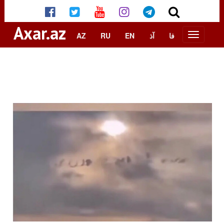
Axar.az
AZ
RU
EN
آذ
فا