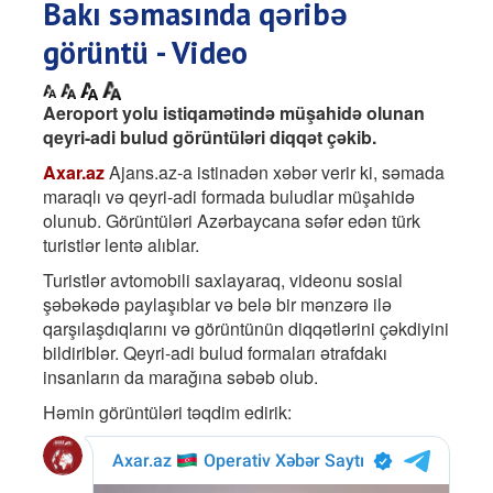
Bakı səmasında qəribə
görüntü - Video
Aeroport yolu istiqamətində müşahidə olunan
qeyri-adi bulud görüntüləri diqqət çəkib.
Axar.az
Ajans.az-a istinadən xəbər verir ki, səmada
maraqlı və qeyri-adi formada buludlar müşahidə
olunub. Görüntüləri Azərbaycana səfər edən türk
turistlər lentə alıblar.
Turistlər avtomobili saxlayaraq, videonu sosial
şəbəkədə paylaşıblar və belə bir mənzərə ilə
qarşılaşdıqlarını və görüntünün diqqətlərini çəkdiyini
bildiriblər. Qeyri-adi bulud formaları ətrafdakı
insanların da marağına səbəb olub.
Həmin görüntüləri təqdim edirik: