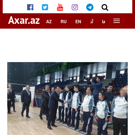
Axar.az
AZ
RU
EN
آذ
فا