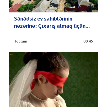
Sənədsiz ev sahiblərinin
nəzərinə: Çıxarış almaq üçün...
Toplum
00:45