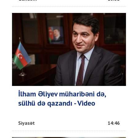
İlham Əliyev müharibəni də,
sülhü də qazandı - Video
Siyasət
14:46