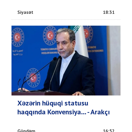
Siyasət
18:31
Xəzərin hüquqi statusu
haqqında Konvensiya... - Arakçı
Gündəm
16:52