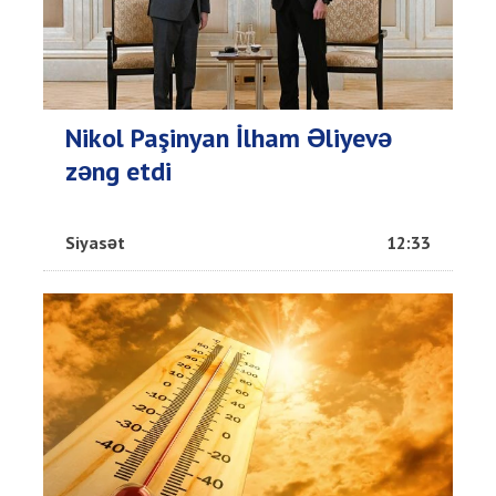
Nikol Paşinyan İlham Əliyevə
zəng etdi
Siyasət
12:33