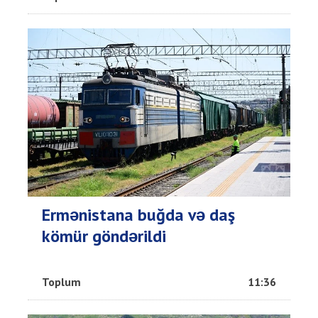
Ermənistana buğda və daş
kömür göndərildi
Toplum
11:36