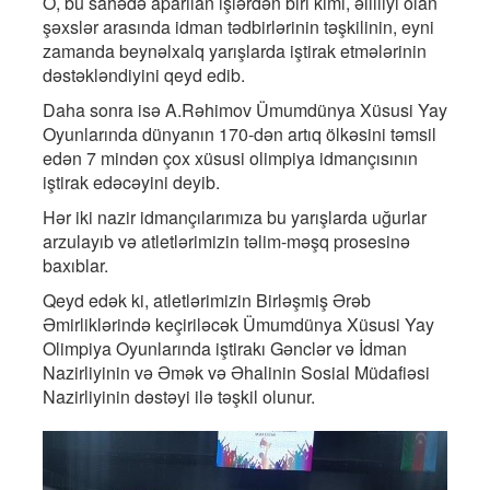
O, bu sahədə aparılan işlərdən biri kimi, əlilliyi olan
şəxslər arasında idman tədbirlərinin təşkilinin, eyni
zamanda beynəlxalq yarışlarda iştirak etmələrinin
dəstəkləndiyini qeyd edib.
Daha sonra isə A.Rəhimov Ümumdünya Xüsusi Yay
Oyunlarında dünyanın 170-dən artıq ölkəsini təmsil
edən 7 mindən çox xüsusi olimpiya idmançısının
iştirak edəcəyini deyib.
Hər iki nazir idmançılarımıza bu yarışlarda uğurlar
arzulayıb və atletlərimizin təlim-məşq prosesinə
baxıblar.
Qeyd edək ki, atletlərimizin Birləşmiş Ərəb
Əmirliklərində keçiriləcək Ümumdünya Xüsusi Yay
Olimpiya Oyunlarında iştirakı Gənclər və İdman
Nazirliyinin və Əmək və Əhalinin Sosial Müdafiəsi
Nazirliyinin dəstəyi ilə təşkil olunur.