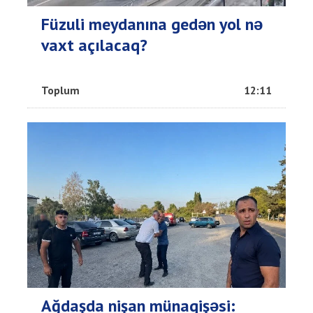
Füzuli meydanına gedən yol nə
vaxt açılacaq?
Toplum
12:11
Ağdaşda nişan münaqişəsi: