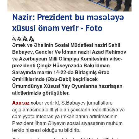
Nazir: Prezident bu məsələyə
xüsusi önəm verir - Foto
Əmək və Əhalinin Sosial Müdafiəsi naziri Sahil
Babayev, Gənclər Və İdman naziri Azad Rəhimov
və Azərbaycan Milli Olimpiya Komitəsinin vitse-
prezidenti Çingiz Hüseynzadə Bakı İdman
Sarayında martın 14-22-də Birləşmiş Ərəb
Əmirliklərində (Əbu-Dabi) keçiriləcək
Ümumdünya Xüsusi Yay Oyunlarına hazırlaşan
atletlərimizlə görüşüblər.
Axar.az
xəbər verir ki, S.Babayev jurnalistlərə
açıqlamasında əlilliyi olan şəxslərin reabilitasiya və
cəmiyyətə inteqrasiya imkanlarının artırılmasının
Prezident İlham Əliyevin sosial siyasətinin mühüm
tərkib hissəsi olduğunu bildirib.