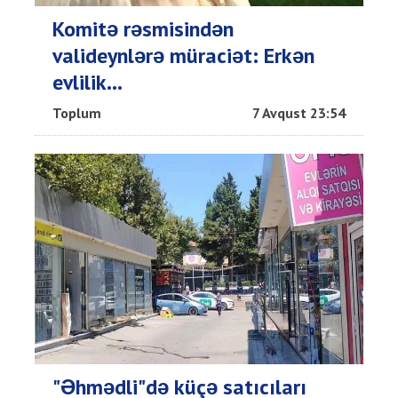
Komitə rəsmisindən
valideynlərə müraciət: Erkən
evlilik...
Toplum
7 Avqust 23:54
"Əhmədli"də küçə satıcıları