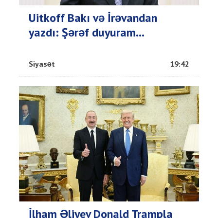
Uitkoff Bakı və İrəvandan
yazdı: Şərəf duyuram...
Siyasət
19:42
İlham Əliyev Donald Trampla