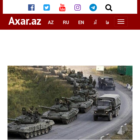
Axar.az
AZ
RU
EN
آذ
فا