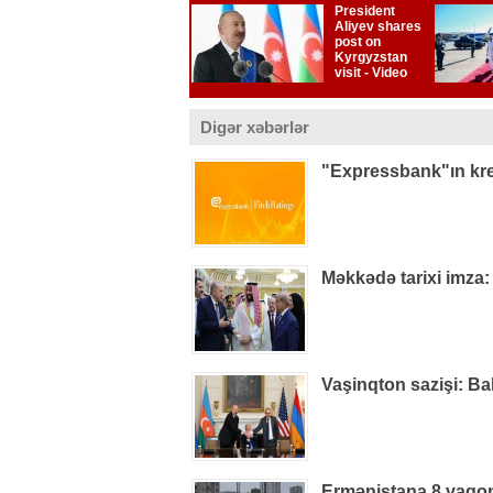
Digər xəbərlər
"Expressbank"ın kred
Məkkədə tarixi imza:
Vaşinqton sazişi: Ba
Ermənistana 8 vaqon