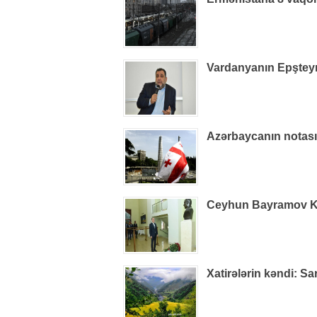
Vardanyanın Epşteynlə
Azərbaycanın notas
Ceyhun Bayramov Kiye
Xatirələrin kəndi: S