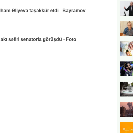
lham Əliyevə təşəkkür etdi - Bayramov
ı səfiri senatorla görüşdü - Foto