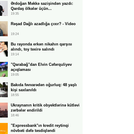
Ərdoğan Məkkə sazişindən yazdı:
Qardaş ölkələr üçün...
19:35
Rəşad Dağlı azadlığa çıxır? - Video
19:24
Bu rayonda erkən nikahın qarşısı
alındı, toy təxirə salındı
19:14
"Qarabağ"dan Elvin Cəfərquliyev
açıqlaması
19:05
Bakıda fəvvarədən oğurluq: 48 yaşlı
kişi saxlanıldı
18:55
Ukraynanın kritik obyektlərinə kütləvi
zərbələr endirildi
18:46
"Expressbank"ın kredit reytinqi
növbəti dəfə təsdiqləndi