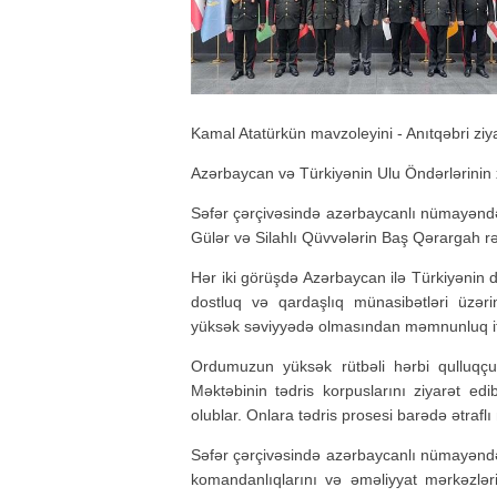
Kamal Atatürkün mavzoleyini - Anıtqəbri ziya
Azərbaycan və Türkiyənin Ulu Öndərlərinin x
Səfər çərçivəsində azərbaycanlı nümayəndəl
Gülər və Silahlı Qüvvələrin Baş Qərargah rə
Hər iki görüşdə Azərbaycan ilə Türkiyənin 
dostluq və qardaşlıq münasibətləri üzəri
yüksək səviyyədə olmasından məmnunluq if
Ordumuzun yüksək rütbəli hərbi qulluqçul
Məktəbinin tədris korpuslarını ziyarət edi
olublar. Onlara tədris prosesi barədə ətraflı
Səfər çərçivəsində azərbaycanlı nümayəndə 
komandanlıqlarını və əməliyyat mərkəzləri