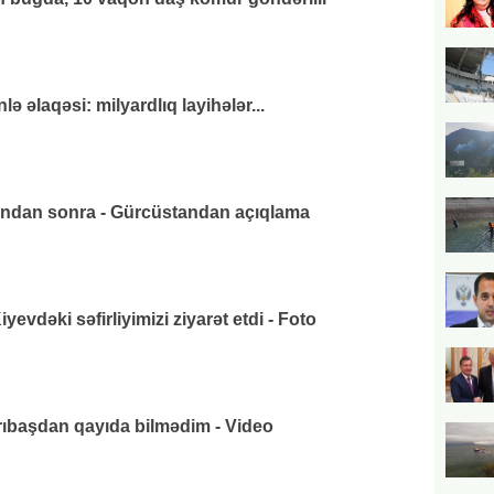
 əlaqəsi: milyardlıq layihələr...
ından sonra - Gürcüstandan açıqlama
vdəki səfirliyimizi ziyarət etdi - Foto
arıbaşdan qayıda bilmədim - Video