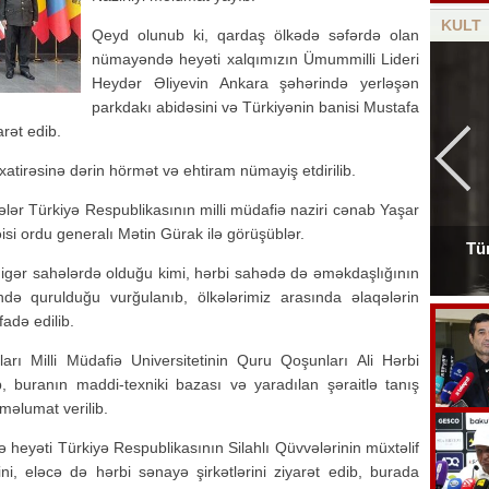
KULT
Qeyd olunub ki, qardaş ölkədə səfərdə olan
nümayəndə heyəti xalqımızın Ümummilli Lideri
Heydər Əliyevin Ankara şəhərində yerləşən
parkdakı abidəsini və Türkiyənin banisi Mustafa
rət edib.
atirəsinə dərin hörmət və ehtiram nümayiş etdirilib.
ər Türkiyə Respublikasının milli müdafiə naziri cənab Yaşar
isi ordu generalı Mətin Gürak ilə görüşüblər.
Tür
Tanınmış aşığın nəvəsi faciəvi şəkildə öldü
digər sahələrdə olduğu kimi, hərbi sahədə də əməkdaşlığının
ndə qurulduğu vurğulanıb, ölkələrimiz arasında əlaqələrin
adə edilib.
arı Milli Müdafiə Universitetinin Quru Qoşunları Ali Hərbi
b, buranın maddi-texniki bazası və yaradılan şəraitlə tanış
 məlumat verilib.
heyəti Türkiyə Respublikasının Silahlı Qüvvələrinin müxtəlif
ni, eləcə də hərbi sənayə şirkətlərini ziyarət edib, burada