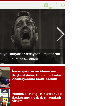
kiyəli aktyor azərbaycanlı rejissorun
Ceki Çan Bakıda çə
filmində - Video
zədələdi 