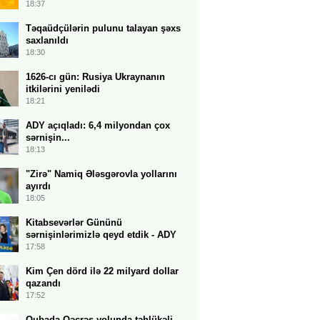
18:37
Təqaüdçülərin pulunu talayan şəxs
saxlanıldı
18:30
1626-cı gün: Rusiya Ukraynanın
itkilərini yenilədi
18:21
ADY açıqladı: 6,4 milyondan çox
sərnişin...
18:13
"Zirə" Namiq Ələsgərovla yollarını
ayırdı
18:05
Kitabsevərlər Gününü
sərnişinlərimizlə qeyd etdik - ADY
17:58
Kim Çen dörd ilə 22 milyard dollar
qazandı
17:52
Qubada Qəçrəş yolunda təhlükəli