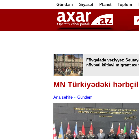
Gündəm
Siyasət
Planet
Toplum
ا
Fövqəladə vəziyyət: Seutay
növbəti kütləvi miqrant axın
MN Türkiyədəki hərbçil
Ana səhifə
Gündəm