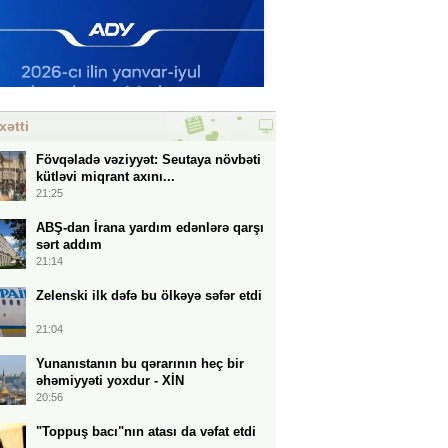
xətti
Fövqəladə vəziyyət: Seutaya növbəti
kütləvi miqrant axını...
21:25
ABŞ-dan İrana yardım edənlərə qarşı
sərt addım
21:14
Zelenski ilk dəfə bu ölkəyə səfər etdi
21:04
Yunanıstanın bu qərarının heç bir
əhəmiyyəti yoxdur - XİN
20:56
"Toppuş bacı"nın atası da vəfat etdi