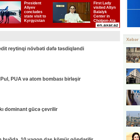
Xəbər 
it reytinqi növbəti dəfə təsdiqləndi
 Pul, PUA və atom bombası birləşir
kı dominant gücə çevrilir
 buğda, 10 vaqon daş kömür göndərilir