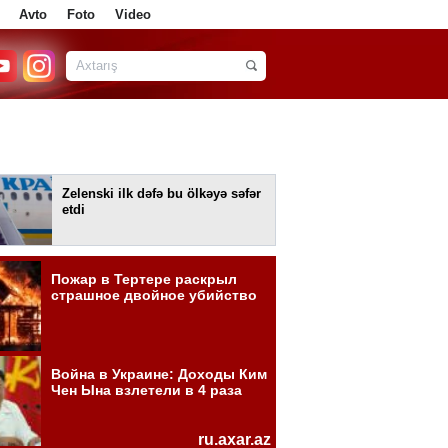
Avto
Foto
Video
Zelenski ilk dəfə bu ölkəyə səfər
etdi