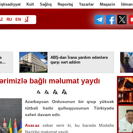
İqtisadiyyat
Kult
Sağlıq
Reportaj
Yazarlar
Maqazin
İdman
آذ
AZ
RU
EN
ف
a
ABŞ-dan İrana yardım edənlərə
ı...
qarşı sərt addım
ərimizlə bağlı məlumat yaydı
Azərbaycan Ordusunun bir qrup yüksək
rütbəli hərbi qulluqçusunun Türkiyədə
səfəri davam edir.
Axar.az
xəbər verir ki, bu barədə Müdafiə
Nazirliyi məlumat yayıb.