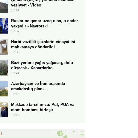
vəziyyət - Video
17:44
Ruslar nə qədər uzaq olsa, o qədər
yaxşıdır - Navrotski
17:37
Hərbi vəzifəli şəxslərin cinayət işi
məhkəməyə göndərildi
17:30
Bəzi yerlərə yağış yağacaq, dolu
düşəcək - Xəbərdarlıq
17:24
Azərbaycan və İran arasında
əməkdaşlıq planı...
17:18
Məkkədə tarixi imza: Pul, PUA və
atom bombası birləşir
17:12
U