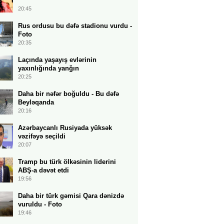
20:45
Rus ordusu bu dəfə stadionu vurdu -
Foto
20:35
Laçında yaşayış evlərinin
yaxınlığında yanğın
20:25
Daha bir nəfər boğuldu - Bu dəfə
Beyləqanda
20:16
Azərbaycanlı Rusiyada yüksək
vəzifəyə seçildi
20:07
Tramp bu türk ölkəsinin liderini
ABŞ-a dəvət etdi
19:56
Daha bir türk gəmisi Qara dənizdə
vuruldu - Foto
19:46