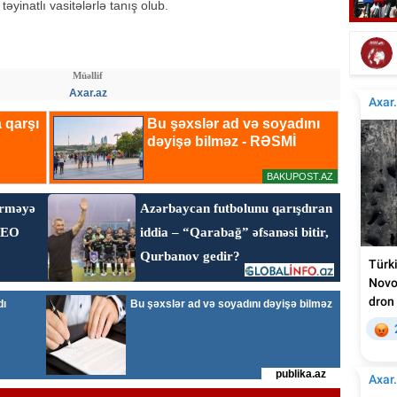
təyinatlı vasitələrlə tanış olub.
Tür
Tanınmış aşığın nəvəsi faciəvi şəkildə öldü
Müəllif
Axar.az