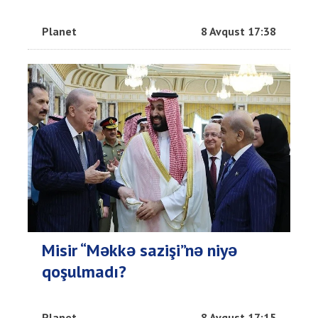
Planet
8 Avqust 17:38
Misir “Məkkə sazişi”nə niyə
qoşulmadı?
Planet
8 Avqust 17:15