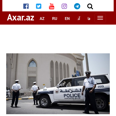
Axar.az
AZ
RU
EN
آذ
فا