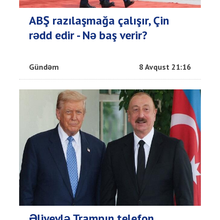
ABŞ razılaşmağa çalışır, Çin
rədd edir - Nə baş verir?
Gündəm
8 Avqust 21:16
Əliyevlə Trampın telefon