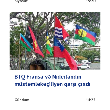
Siyasət
15:20
BTQ Fransa və Niderlandın
müstəmləkəçiliyən qarşı çıxdı
Gündəm
14:22