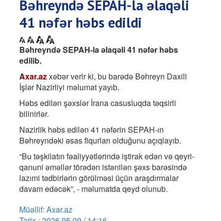
Bəhreyndə SEPAH-la əlaqəli
41 nəfər həbs edildi
Bəhreyndə SEPAH-la əlaqəli 41 nəfər həbs
edilib.
Axar.az
xəbər verir ki, bu barədə Bəhreyn Daxili
İşlər Nazirliyi məlumat yayıb.
Həbs edilən şəxslər İrana casusluqda təqsirli
bilinirlər.
Nazirlik həbs edilən 41 nəfərin SEPAH-ın
Bəhreyndəki əsas fiqurları olduğunu açıqlayıb.
“Bu təşkilatın fəaliyyətlərində iştirak edən və qeyri-
qanuni əməllər törədən istənilən şəxs barəsində
lazımi tədbirlərin görülməsi üçün araşdırmalar
davam edəcək”, - məlumatda qeyd olunub.
Müəllif: Axar.az
Tarix : 2026.05.09 / 14:16