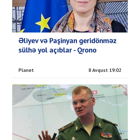
Əliyev və Paşinyan geridönməz
sülhə yol açıblar - Qrono
Planet
8 Avqust 19:02