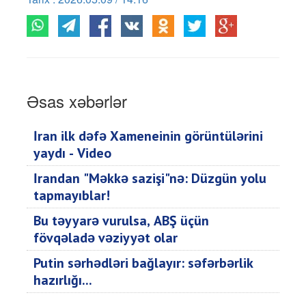
Əsas xəbərlər
İran ilk dəfə Xameneinin görüntülərini
yaydı - Video
İrandan "Məkkə sazişi"nə: Düzgün yolu
tapmayıblar!
Bu təyyarə vurulsa, ABŞ üçün
fövqəladə vəziyyət olar
Putin sərhədləri bağlayır: səfərbərlik
hazırlığı...