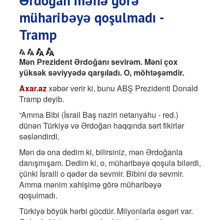
Ərdoğan mənə görə
müharibəyə qoşulmadı -
Tramp
Mən Prezident Ərdoğanı sevirəm. Məni çox
yüksək səviyyədə qarşıladı. O, möhtəşəmdir.
Axar.az
xəbər verir ki, bunu ABŞ Prezidenti Donald
Tramp deyib.
“Amma Bibi (İsrail Baş naziri netanyahu - red.)
dünən Türkiyə və Ərdoğan haqqında sərt fikirlər
səsləndirdi.
Mən də ona dedim ki, bilirsiniz, mən Ərdoğanla
danışmışam. Dedim ki, o, müharibəyə qoşula bilərdi,
çünki İsraili o qədər də sevmir. Bibini də sevmir.
Amma mənim xahişimə görə müharibəyə
qoşulmadı.
Türkiyə böyük hərbi gücdür. Milyonlarla əsgəri var.