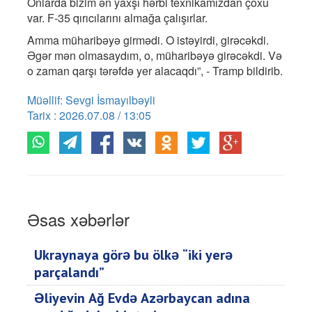
Onlarda bizim ən yaxşı hərbi texnikamızdan çoxu
var. F-35 qırıcılarını almağa çalışırlar.
Amma müharibəyə girmədi. O istəyirdi, girəcəkdi.
Əgər mən olmasaydım, o, müharibəyə girəcəkdi. Və
o zaman qarşı tərəfdə yer alacaqdı”, - Tramp bildirib.
Müəllif: Sevgi İsmayılbəyli
Tarix : 2026.07.08 / 13:05
Əsas xəbərlər
Ukraynaya görə bu ölkə “iki yerə
parçalandı”
Əliyevin Ağ Evdə Azərbaycan adına