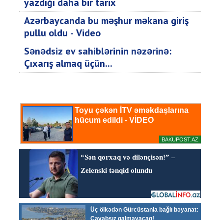
yazdığı daha bir tarix
Azərbaycanda bu məşhur məkana giriş
pullu oldu - Video
Sənədsiz ev sahiblərinin nəzərinə:
Çıxarış almaq üçün...