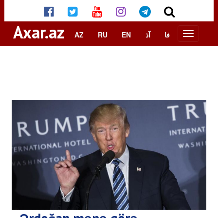
Axar.az
AZ
RU
EN
آذ
فا