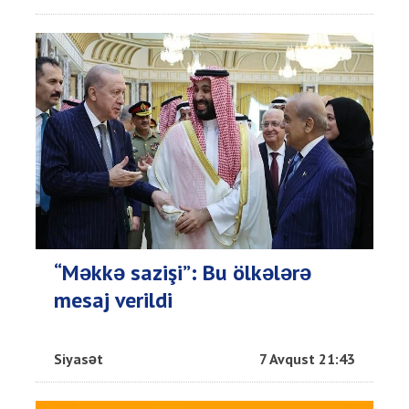
“Məkkə sazişi”: Bu ölkələrə
mesaj verildi
Siyasət
7 Avqust 21:43