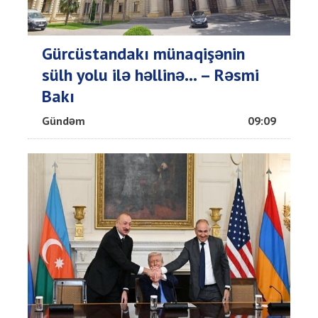
Gürcüstandakı münaqişənin
sülh yolu ilə həllinə... – Rəsmi
Bakı
Gündəm
09:09