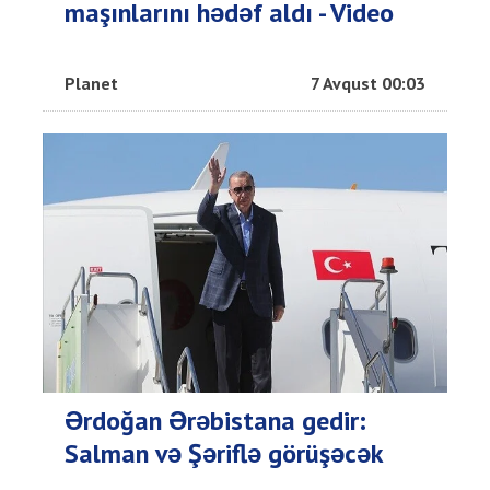
maşınlarını hədəf aldı - Video
Planet
7 Avqust 00:03
Ərdoğan Ərəbistana gedir:
Salman və Şəriflə görüşəcək