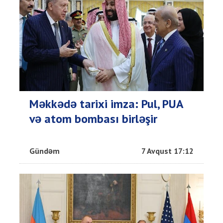
Məkkədə tarixi imza: Pul, PUA
və atom bombası birləşir
Gündəm
7 Avqust 17:12