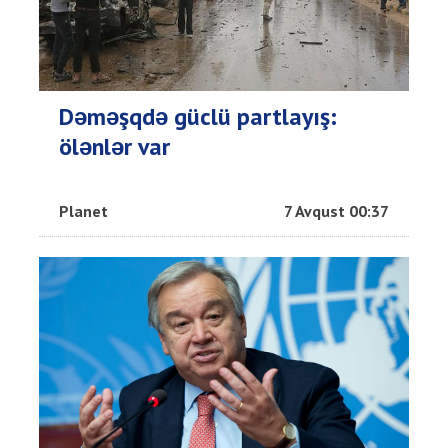
Dəməşqdə güclü partlayış:
ölənlər var
Planet
7 Avqust 00:37