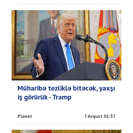
Müharibə tezliklə bitəcək, yaxşı
iş görürük - Tramp
Planet
7 Avqust 01:37