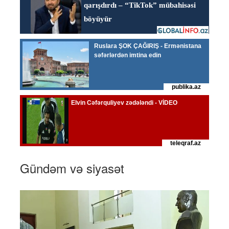
Gündəm və siyasət