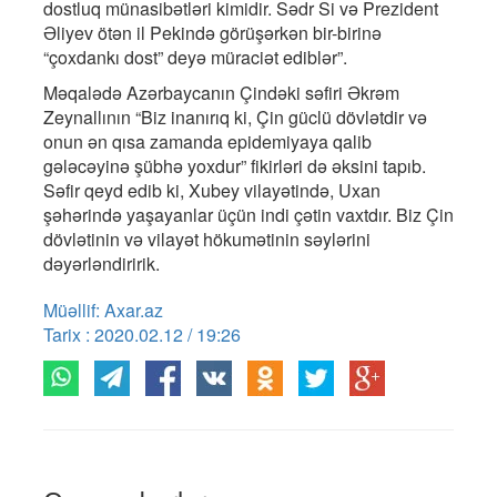
dostluq münasibətləri kimidir. Sədr Si və Prezident
Əliyev ötən il Pekində görüşərkən bir-birinə
“çoxdankı dost” deyə müraciət ediblər”.
Məqalədə Azərbaycanın Çindəki səfiri Əkrəm
Zeynallının “Biz inanırıq ki, Çin güclü dövlətdir və
onun ən qısa zamanda epidemiyaya qalib
gələcəyinə şübhə yoxdur” fikirləri də əksini tapıb.
Səfir qeyd edib ki, Xubey vilayətində, Uxan
şəhərində yaşayanlar üçün indi çətin vaxtdır. Biz Çin
dövlətinin və vilayət hökumətinin səylərini
dəyərləndiririk.
Müəllif: Axar.az
Tarix : 2020.02.12 / 19:26