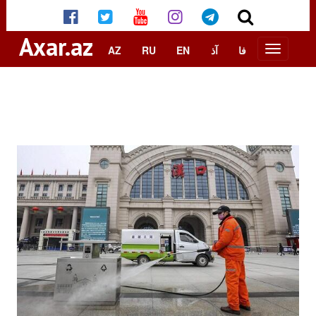
Axar.az
AZ
RU
EN
آذ
فا