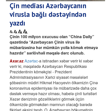
Çin mediası Azərbaycanın
virusla bağlı dəstəyindən
yazdı
Çinin 100 milyon oxucusu olan “China Daily”
qəzetində “Azərbaycan Çinin virus ilə
mübarizəsinə hər mümkün yolla kömək etməyə
hazırdır” sərlövhəli məqalə dərc olunub.
Axar.az
Azərtac
-a istinadən xəbər verir ki xəbər
verir ki, məqalədə Azərbaycan Respublikası
Prezidentinin köməkçisi - Prezident
Administrasiyasının Xarici siyasət məsələləri
şöbəsinin müdiri Hikmət Hacıyevin ölkəmizin Çinə
koronavirus epidemiyası ilə mübarizədə daha çox
dəstək verməyə hazır olması, habelə çinli turistləri
Xəzər dənizinin gözəlliklərini görmək üçün
ölkəmizdə görməkdən məmnun olacağı barədə
fikirləri əksini tapıb. O, Azərbaycan hökumətinin