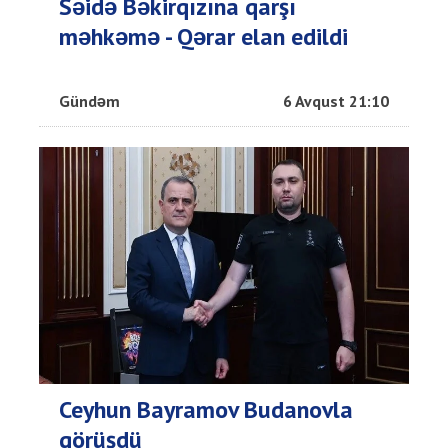
Səidə Bəkirqızına qarşı
məhkəmə - Qərar elan edildi
Gündəm
6 Avqust 21:10
Ceyhun Bayramov Budanovla
görüşdü