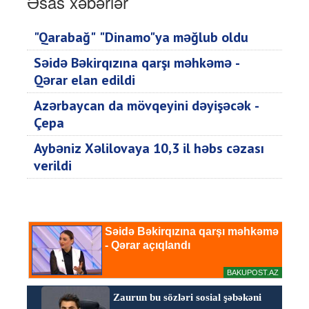
Əsas xəbərlər
"Qarabağ" "Dinamo"ya məğlub oldu
Səidə Bəkirqızına qarşı məhkəmə -
Qərar elan edildi
Azərbaycan da mövqeyini dəyişəcək -
Çepa
Aybəniz Xəlilovaya 10,3 il həbs cəzası
verildi