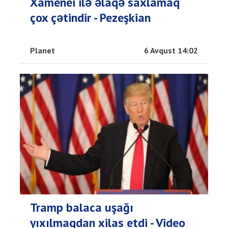
Xamenei ilə əlaqə saxlamaq
çox çətindir - Pezeşkian
Planet
6 Avqust 14:02
Tramp balaca uşağı
yıxılmaqdan xilas etdi - Video