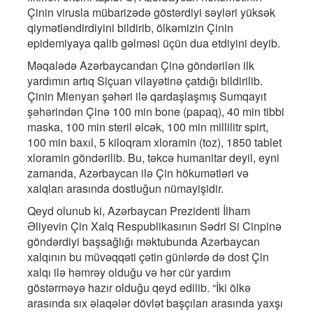
Çinin virusla mübarizədə göstərdiyi səyləri yüksək
qiymətləndirdiyini bildirib, ölkəmizin Çinin
epidemiyaya qalib gəlməsi üçün dua etdiyini deyib.
Məqalədə Azərbaycandan Çinə göndərilən ilk
yardımın artıq Siçuan vilayətinə çatdığı bildirilib.
Çinin Mienyan şəhəri ilə qardaşlaşmış Sumqayıt
şəhərindən Çinə 100 min bone (papaq), 40 min tibbi
maska, 100 min steril əlcək, 100 min millilitr spirt,
100 min baxıl, 5 kiloqram xloramin (toz), 1850 tablet
xloramin göndərilib. Bu, təkcə humanitar deyil, eyni
zamanda, Azərbaycan ilə Çin hökumətləri və
xalqları arasında dostluğun nümayişidir.
Qeyd olunub ki, Azərbaycan Prezidenti İlham
Əliyevin Çin Xalq Respublikasının Sədri Si Cinpinə
göndərdiyi başsağlığı məktubunda Azərbaycan
xalqının bu müvəqqəti çətin günlərdə də dost Çin
xalqı ilə həmrəy olduğu və hər cür yardım
göstərməyə hazır olduğu qeyd edilib. “İki ölkə
arasında sıx əlaqələr dövlət başçıları arasında yaxşı