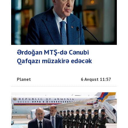
Ərdoğan MTŞ-də Cənubi
Qafqazı müzakirə edəcək
Planet
6 Avqust 11:57