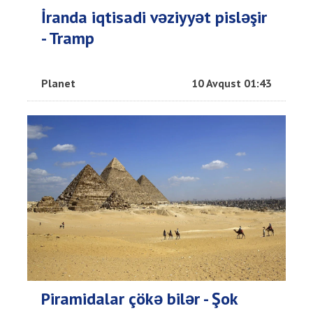
İranda iqtisadi vəziyyət pisləşir
- Tramp
Planet
10 Avqust 01:43
Piramidalar çökə bilər - Şok