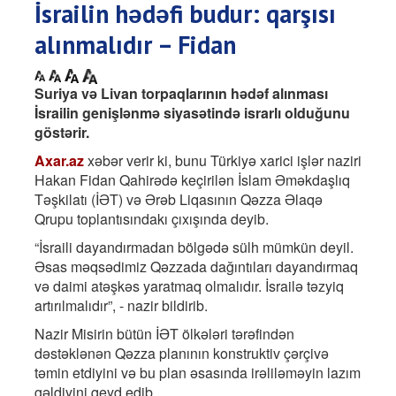
İsrailin hədəfi budur: qarşısı
alınmalıdır – Fidan
Suriya və Livan torpaqlarının hədəf alınması
İsrailin genişlənmə siyasətində israrlı olduğunu
göstərir.
Axar.az
xəbər verir ki, bunu Türkiyə xarici işlər naziri
Hakan Fidan Qahirədə keçirilən İslam Əməkdaşlıq
Təşkilatı (İƏT) və Ərəb Liqasının Qəzza Əlaqə
Qrupu toplantısındakı çıxışında deyib.
“İsraili dayandırmadan bölgədə sülh mümkün deyil.
Əsas məqsədimiz Qəzzada dağıntıları dayandırmaq
və daimi atəşkəs yaratmaq olmalıdır. İsrailə təzyiq
artırılmalıdır”, - nazir bildirib.
Nazir Misirin bütün İƏT ölkələri tərəfindən
dəstəklənən Qəzza planının konstruktiv çərçivə
təmin etdiyini və bu plan əsasında irəliləməyin lazım
gəldiyini qeyd edib.