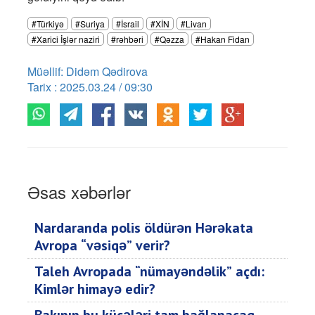
#Türkiyə
#Suriya
#İsrail
#XİN
#Livan
#Xarici İşlər naziri
#rəhbəri
#Qəzza
#Hakan Fidan
Müəllif: Didəm Qədirova
Tarix : 2025.03.24 / 09:30
Əsas xəbərlər
Nardaranda polis öldürən Hərəkata
Avropa “vəsiqə” verir?
Taleh Avropada “nümayəndəlik” açdı:
Kimlər himayə edir?