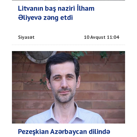
Litvanın baş naziri İlham
Əliyevə zəng etdi
Siyasət
10 Avqust 11:04
Pezeşkian Azərbaycan dilində