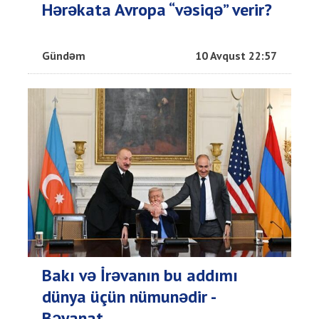
Hərəkata Avropa “vəsiqə” verir?
Gündəm
10 Avqust 22:57
Bakı və İrəvanın bu addımı
dünya üçün nümunədir -
Bəyanat