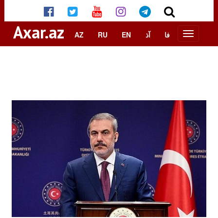
Axar.az
AZ
RU
EN
آذ
فا