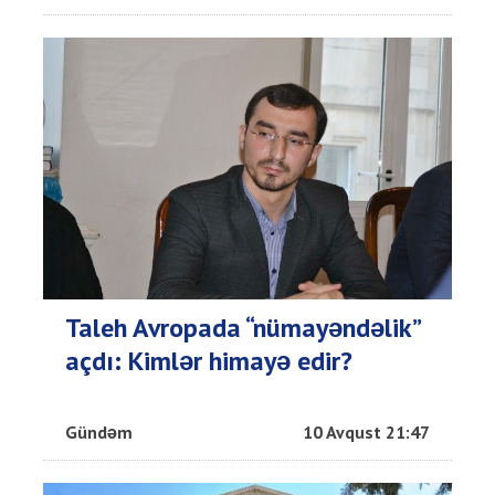
Taleh Avropada “nümayəndəlik”
açdı: Kimlər himayə edir?
Gündəm
10 Avqust 21:47