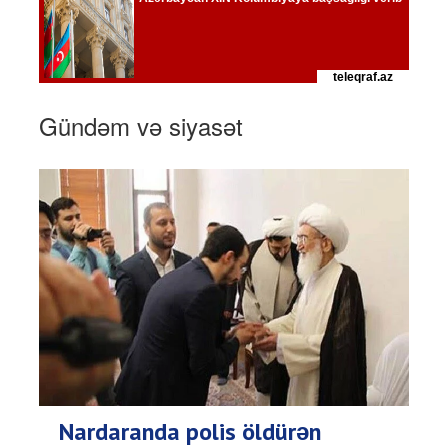
Gündəm və siyasət
Nardaranda polis öldürən