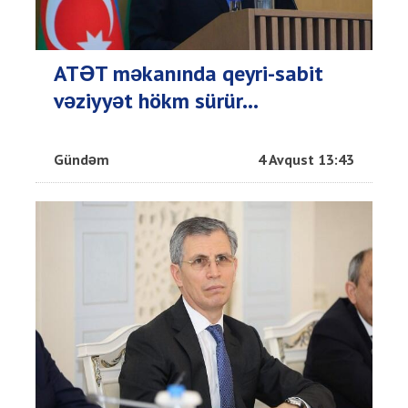
ATƏT məkanında qeyri-sabit
vəziyyət hökm sürür...
Gündəm
4 Avqust 13:43