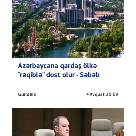
Azərbaycana qardaş ölkə
“rəqiblə” dost olur - Səbəb
Gündəm
4 Avqust 21:09