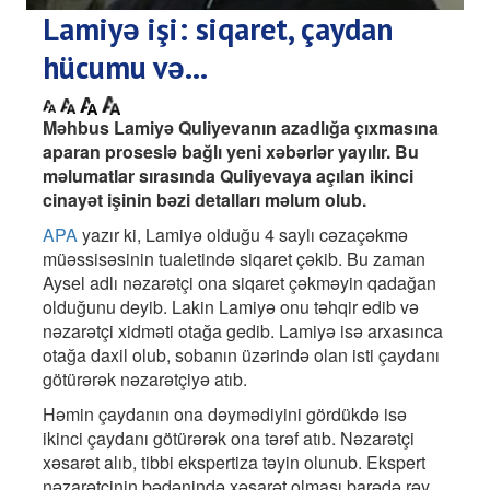
Lamiyə işi: siqaret, çaydan
hücumu və…
Məhbus Lamiyə Quliyevanın azadlığa çıxmasına
aparan proseslə bağlı yeni xəbərlər yayılır. Bu
məlumatlar sırasında Quliyevaya açılan ikinci
cinayət işinin bəzi detalları məlum olub.
APA
yazır ki, Lamiyə olduğu 4 saylı cəzaçəkmə
müəssisəsinin tualetində siqaret çəkib. Bu zaman
Aysel adlı nəzarətçi ona siqaret çəkməyin qadağan
olduğunu deyib. Lakin Lamiyə onu təhqir edib və
nəzarətçi xidməti otağa gedib. Lamiyə isə arxasınca
otağa daxil olub, sobanın üzərində olan isti çaydanı
götürərək nəzarətçiyə atıb.
Həmin çaydanın ona dəymədiyini gördükdə isə
ikinci çaydanı götürərək ona tərəf atıb. Nəzarətçi
xəsarət alıb, tibbi ekspertiza təyin olunub. Ekspert
nəzarətçinin bədənində xəsarət olması barədə rəy