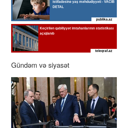
Gündəm və siyasət