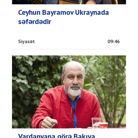
Ceyhun Bayramov Ukraynada
səfərdədir
Siyasət
09:46
Vardanyana görə Bakıya