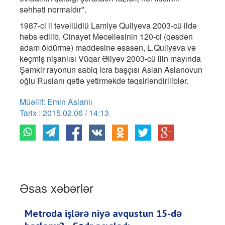
səhhəti normaldır".
1987-ci il təvəllüdlü Lamiyə Quliyeva 2003-cü ildə
həbs edilib. Cinayət Məcəlləsinin 120-ci (qəsdən
adam öldürmə) maddəsinə əsasən, L.Quliyeva və
keçmiş nişanlısı Vüqar Əliyev 2003-cü ilin mayında
Şəmkir rayonun sabiq icra başçısı Aslan Aslanovun
oğlu Ruslanı qətlə yetirməkdə təqsirləndiriliblər.
Müəllif: Emin Aslanlı
Tarix : 2015.02.06 / 14:13
Əsas xəbərlər
Metroda işlərə niyə avqustun 15-də