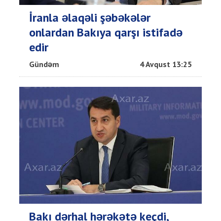
İranla əlaqəli şəbəkələr
onlardan Bakıya qarşı istifadə
edir
Gündəm
4 Avqust 13:25
Bakı dərhal hərəkətə keçdi,