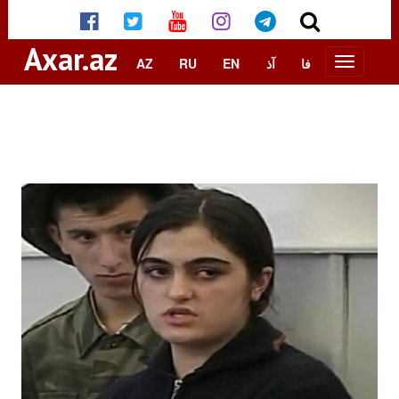
Axar.az
AZ
RU
EN
آذ
فا