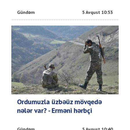
Gündəm
5 Avqust 10:53
Ordumuzla üzbəüz mövqedə
nələr var? - Erməni hərbçi
Gündəm
5 Avqust 10:40