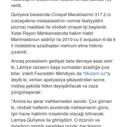
verib.
Quliyeva barəsində Cinayət Məcəlləsinin 317.2-ci
(cəzaçəkmə müəssisəsinin normal fəaliyyətini
pozma) maddəsi ilə növbəti cinayət işi başlanıb.
Xətai Rayon Məhkəməsində hakim Habil
Məmmədovun sədrliyi ilə 2010-cu il avqustun 6-da 6
il müddətinə azadlıqdan məhrum etmə hökmü
çıxarılıb.
Ancaq proseslərin gedişatı belə deməyə əsas verir
ki, Lamiyə cəzasını başa vurmadan azadlığa çıxa
bilər. Vəkili Fəxrəddin Mehdiyev də "
Modern.az
"a
deyib ki, verilən apelyasiya şikayətindən sonra
mütləq şəkildə hökm dəyişdiriləcək və cəza
yüngülləşəcək:
"Amma bu qərar məhkəmədən asılıdır. Çox güman
ki, növbəti həftənin əvvəlində məhkəmənin günü,
işin hansı hakimin icraatında olacağı bilinəcək.
Lamiyə Quliyeva ilə görüşdüm. O özünün və
övladının qaldığı şəraitdən razıdır, hər ikisinin