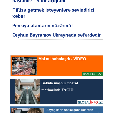
başlanır? - Sədr açıqladı
Tiflisə getmək istəyənlərə sevindirici
xəbər
Pensiya alanların nəzərinə!
Ceyhun Bayramov Ukraynada səfərdədir