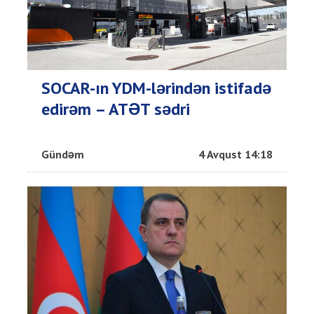
SOCAR-ın YDM-lərindən istifadə
edirəm – ATƏT sədri
Gündəm
4 Avqust 14:18