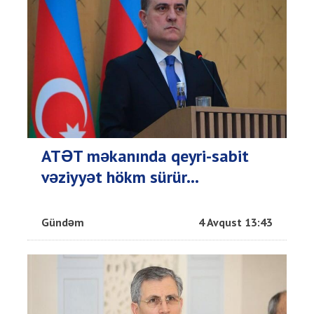
ATƏT məkanında qeyri-sabit
vəziyyət hökm sürür...
Gündəm
4 Avqust 13:43