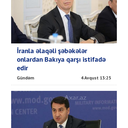
İranla əlaqəli şəbəkələr
onlardan Bakıya qarşı istifadə
edir
Gündəm
4 Avqust 13:25