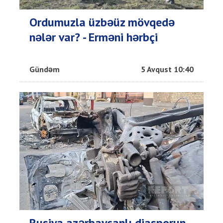
Ordumuzla üzbəüz mövqedə
nələr var? - Erməni hərbçi
Gündəm
5 Avqust 10:40
Rusiya azərbaycanlı diasporun