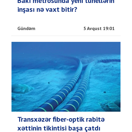
Bakı metrosunda yeni tunellərin
inşası nə vaxt bitir?
Gündəm
5 Avqust 19:01
Transxəzər fiber-optik rabitə
xəttinin tikintisi başa çatdı