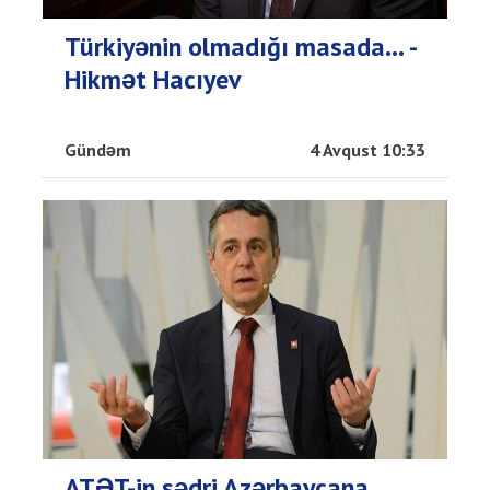
Türkiyənin olmadığı masada… -
Hikmət Hacıyev
Gündəm
4 Avqust 10:33
ATƏT-in sədri Azərbaycana