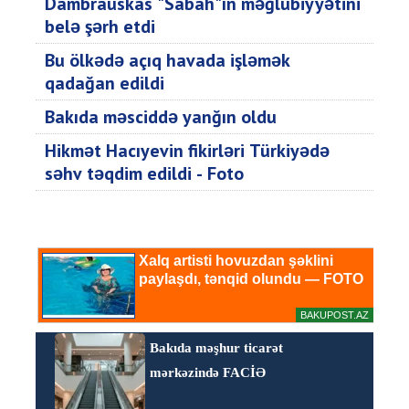
Dambrauskas "Sabah"ın məğlubiyyətini
belə şərh etdi
Bu ölkədə açıq havada işləmək
qadağan edildi
Bakıda məsciddə yanğın oldu
Hikmət Hacıyevin fikirləri Türkiyədə
səhv təqdim edildi - Foto