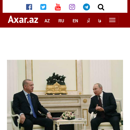
Axar.az
AZ
RU
EN
آذ
فا