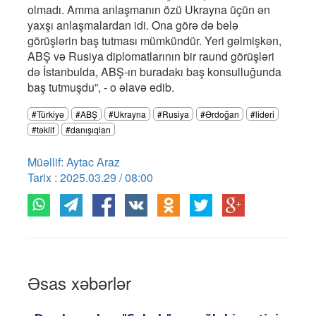
olmadı. Amma anlaşmanın özü Ukrayna üçün ən
yaxşı anlaşmalardan idi. Ona görə də belə
görüşlərin baş tutması mümkündür. Yeri gəlmişkən,
ABŞ və Rusiya diplomatlarının bir raund görüşləri
də İstanbulda, ABŞ-ın buradakı baş konsulluğunda
baş tutmuşdu”, - o əlavə edib.
#Türkiyə
#ABŞ
#Ukrayna
#Rusiya
#Ərdoğan
#lideri
#təklif
#danışıqları
Müəllif: Aytac Araz
Tarix : 2025.03.29 / 08:00
Əsas xəbərlər