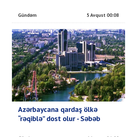
Gündəm
5 Avqust 00:08
Azərbaycana qardaş ölkə
“rəqiblə” dost olur - Səbəb