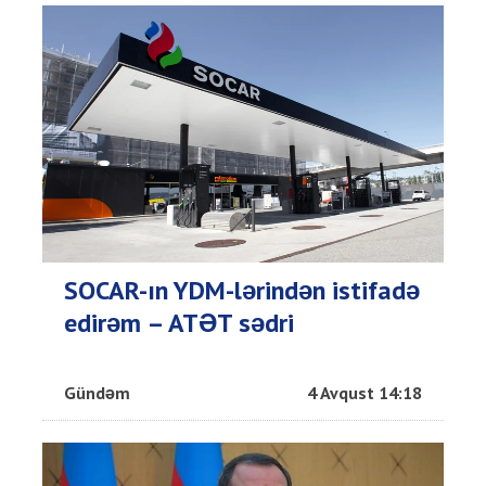
SOCAR-ın YDM-lərindən istifadə
edirəm – ATƏT sədri
Gündəm
4 Avqust 14:18