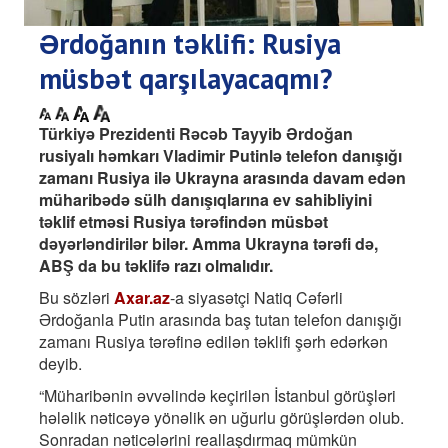
Ərdoğanın təklifi: Rusiya
müsbət qarşılayacaqmı?
Türkiyə Prezidenti Rəcəb Tayyib Ərdoğan
rusiyalı həmkarı Vladimir Putinlə telefon danışığı
zamanı Rusiya ilə Ukrayna arasında davam edən
müharibədə sülh danışıqlarına ev sahibliyini
təklif etməsi Rusiya tərəfindən müsbət
dəyərləndirilər bilər. Amma Ukrayna tərəfi də,
ABŞ da bu təklifə razı olmalıdır.
Bu sözləri
Axar.az
-a siyasətçi Natiq Cəfərli
Ərdoğanla Putin arasında baş tutan telefon danışığı
zamanı Rusiya tərəfinə edilən təklifi şərh edərkən
deyib.
“Müharibənin əvvəlində keçirilən İstanbul görüşləri
hələlik nəticəyə yönəlik ən uğurlu görüşlərdən olub.
Sonradan nəticələrini reallaşdırmaq mümkün