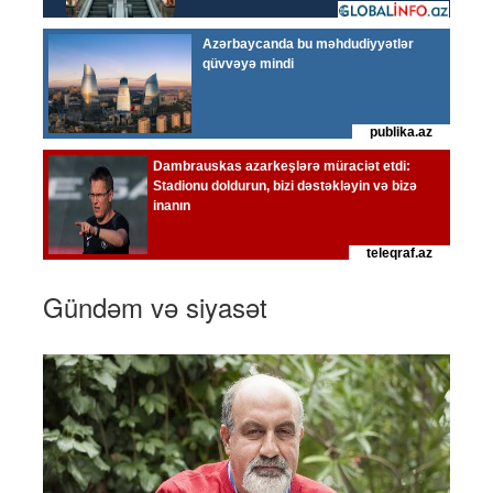
Gündəm və siyasət