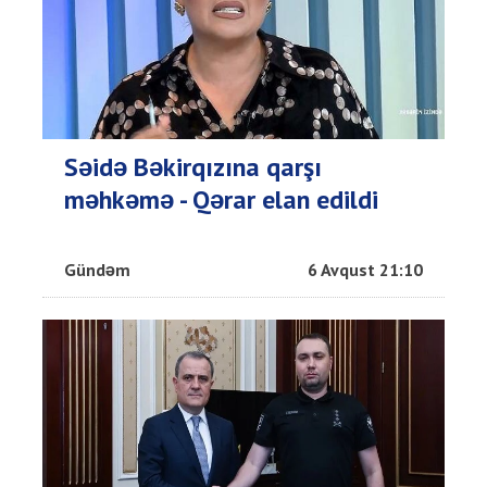
Səidə Bəkirqızına qarşı
məhkəmə - Qərar elan edildi
Gündəm
6 Avqust 21:10