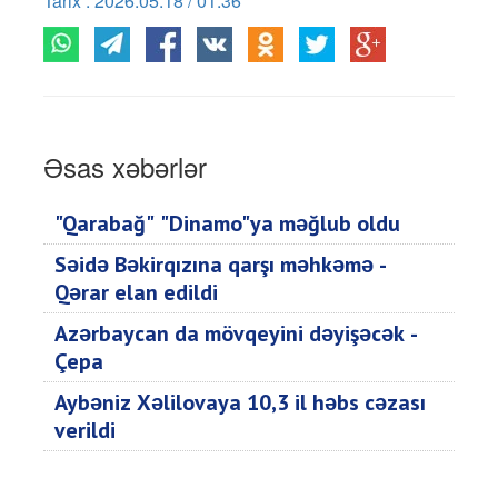
Tarix : 2026.05.18 / 01:36
Əsas xəbərlər
"Qarabağ" "Dinamo"ya məğlub oldu
Səidə Bəkirqızına qarşı məhkəmə -
Qərar elan edildi
Azərbaycan da mövqeyini dəyişəcək -
Çepa
Aybəniz Xəlilovaya 10,3 il həbs cəzası
verildi