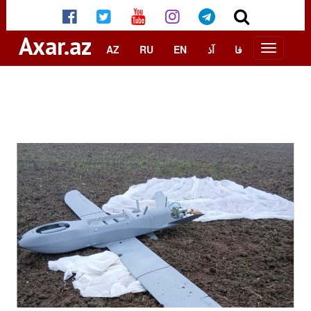
Axar.az
AZ
RU
EN
آذ
فا