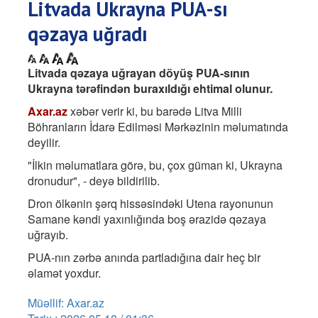
Litvada Ukrayna PUA-sı
qəzaya uğradı
Litvada qəzaya uğrayan döyüş PUA-sının
Ukrayna tərəfindən buraxıldığı ehtimal olunur.
Axar.az
xəbər verir ki, bu barədə Litva Milli
Böhranların İdarə Edilməsi Mərkəzinin məlumatında
deyilir.
"İlkin məlumatlara görə, bu, çox güman ki, Ukrayna
dronudur", - deyə bildirilib.
Dron ölkənin şərq hissəsindəki Utena rayonunun
Samane kəndi yaxınlığında boş ərazidə qəzaya
uğrayıb.
PUA-nın zərbə anında partladığına dair heç bir
əlamət yoxdur.
Müəllif: Axar.az