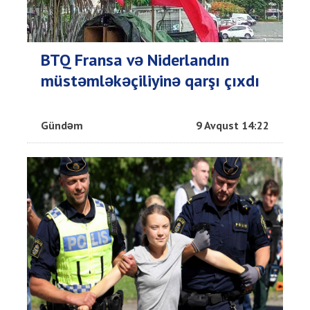
BTQ Fransa və Niderlandın
müstəmləkəçiliyinə qarşı çıxdı
Gündəm
9 Avqust 14:22