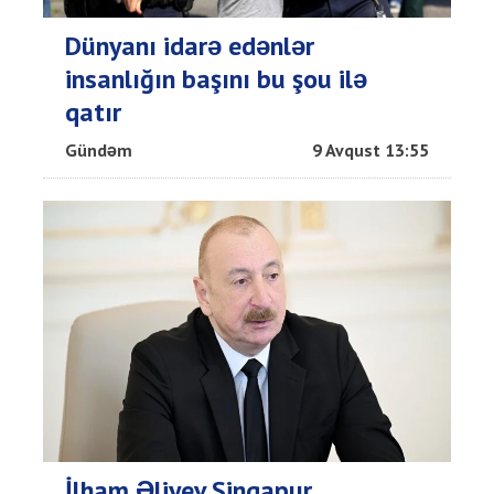
Dünyanı idarə edənlər
insanlığın başını bu şou ilə
qatır
Gündəm
9 Avqust 13:55
İlham Əliyev Sinqapur