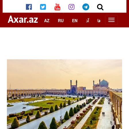
Axar.az
AZ
RU
EN
آذ
فا