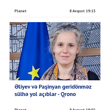
Planet
8 Avqust 19:13
Əliyev və Paşinyan geridönməz
sülhə yol açıblar - Qrono
Planet
8 Avqust 19:02