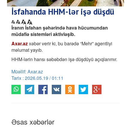
İsfahanda HHM-lər işə düşdü
İranın İsfahan şəhərində hava hücumundan
müdafiə sistemləri aktivləşib.
Axar.az
xəbər verir ki, bu barədə “Mehr” agentliyi
məlumat yayıb.
HHM-lərin hansı səbəbdən işə düşdüyü açıqlanmır.
Müəllif: Axar.az
Tarix : 2026.05.19 / 01:11
Əsas xəbərlər