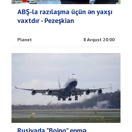
ABŞ-la razılaşma üçün ən yaxşı
vaxtdır - Pezeşkian
Planet
8 Avqust 20:00
Rusiyada "Boinq" enmə