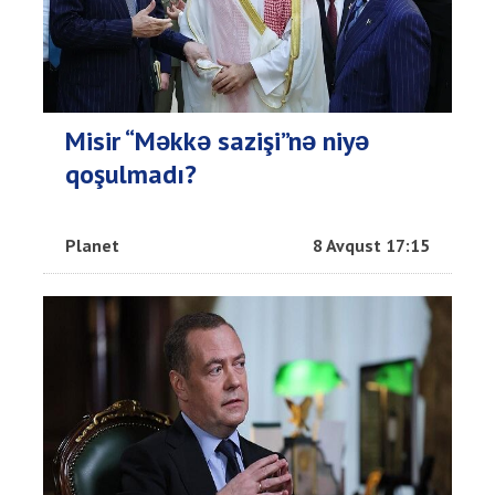
Misir “Məkkə sazişi”nə niyə
qoşulmadı?
Planet
8 Avqust 17:15