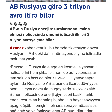
AB Rusiyaya görə 3 trilyon
avro itirə bilər
AB-nin Rusiya enerji resurslarından imtina
etməsi nəticəsində ümumi iqtisadi itkiləri 3
trilyon avroya çata bilər.
Axar.az
xəbər verir ki, bu barədə “İzvestiya” qəzeti
Rusiyanın AB-dəki daimi nümayəndəliyinə istinadla
məlumat yayıb.
“Brüsselin Rusiya ilə əlaqələri kəsmək siyasətinin
nəticələrini həm şirkətlər, həm də adi vətəndaşlar
tam şəkildə hiss ediblər. 2026-cı ilin yanvar-aprel
aylarında Rusiya ilə AB arasında ticarət dövriyyəsi
ötən ilin eyni dövrü ilə müqayisədə 16,5% azalıb.
Bunun nəticəsində enerji qiymətləri kəskin artıb,
enerji resursları bahalaşıb, əhalinin həyat səviyyəsi
aşağı düşüb, həmçinin bir sıra sənaye müəssisəsi
bağlanıb və ya fəaliyyətlərini AB hüdudlarından