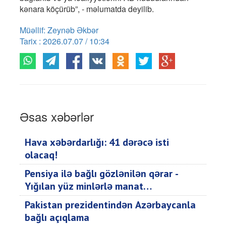
kənara köçürüb”, - məlumatda deyilib.
Müəllif: Zeynəb Əkbər
Tarix : 2026.07.07 / 10:34
Əsas xəbərlər
Hava xəbərdarlığı: 41 dərəcə isti
olacaq!
Pensiya ilə bağlı gözlənilən qərar -
Yığılan yüz minlərlə manat…
Pakistan prezidentindən Azərbaycanla
bağlı açıqlama