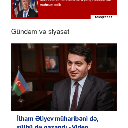
Gündəm və siyasət
İlham Əliyev müharibəni də,
sülhü də qazandı - Video