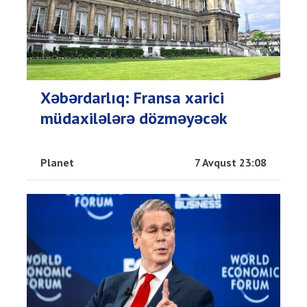
Xəbərdarlıq: Fransa xarici
müdaxilələrə dözməyəcək
Planet
7 Avqust 23:08