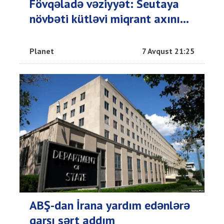
Fövqəladə vəziyyət: Seutaya
növbəti kütləvi miqrant axını...
Planet
7 Avqust 21:25
ABŞ-dan İrana yardım edənlərə
qarşı sərt addım