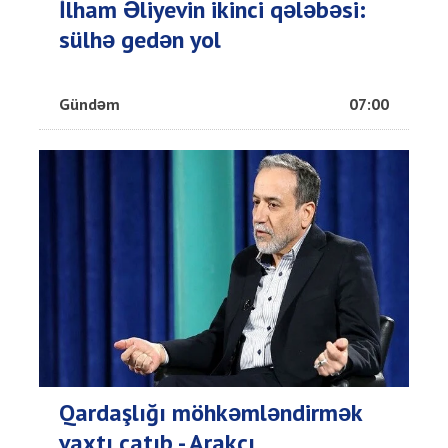
İlham Əliyevin ikinci qələbəsi:
sülhə gedən yol
Gündəm
07:00
Qardaşlığı möhkəmləndirmək
vaxtı çatıb - Arakçı