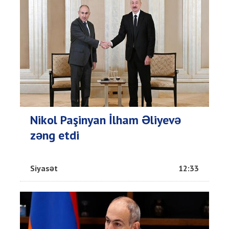
Nikol Paşinyan İlham Əliyevə
zəng etdi
Siyasət
12:33