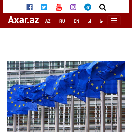
Axar.az
AZ
RU
EN
آذ
فا