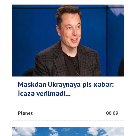
Maskdan Ukraynaya pis xəbər:
İcazə verilmədi...
Planet
00:09