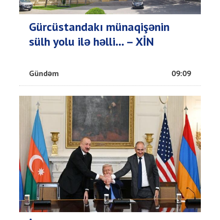
Gürcüstandakı münaqişənin
sülh yolu ilə həlli... – XİN
Gündəm
09:09