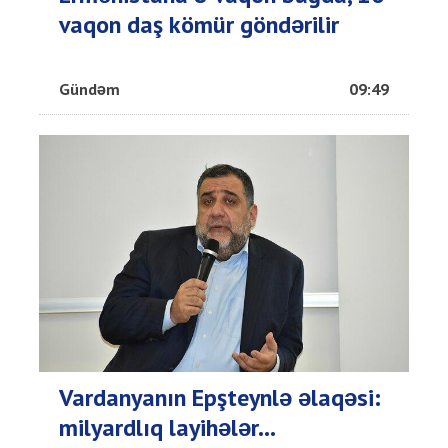
vaqon daş kömür göndərilir
Gündəm
09:49
Vardanyanın Epşteynlə əlaqəsi:
milyardlıq layihələr...