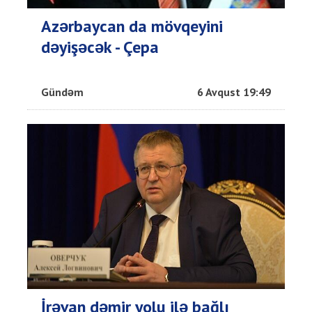
Azərbaycan da mövqeyini
dəyişəcək - Çepa
Gündəm
6 Avqust 19:49
İrəvan dəmir yolu ilə bağlı