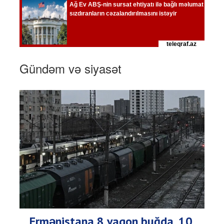
Gündəm və siyasət
Ermənistana 8 vaqon buğda, 10