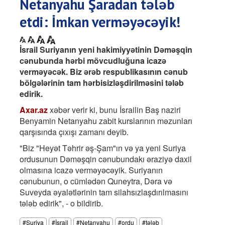
Netanyahu Şaradan tələb
etdi: İmkan verməyəcəyik!
İsrail Suriyanın yeni hakimiyyətinin Dəməşqin
cənubunda hərbi mövcudluğuna icazə
verməyəcək. Biz ərəb respublikasının cənub
bölgələrinin tam hərbisizləşdirilməsini tələb
edirik.
Axar.az
xəbər verir ki, bunu İsrailin Baş naziri
Benyamin Netanyahu zabit kurslarının məzunları
qarşısında çıxışı zamanı deyib.
"Biz "Heyət Təhrir əş-Şam"ın və ya yeni Suriya
ordusunun Dəməşqin cənubundakı əraziyə daxil
olmasına icazə verməyəcəyik. Suriyanın
cənubunun, o cümlədən Quneytra, Dəra və
Suveyda əyalətlərinin tam silahsızlaşdırılmasını
tələb edirik", - o bildirib.
#Suriya
#İsrail
#Netanyahu
#ordu
#tələb