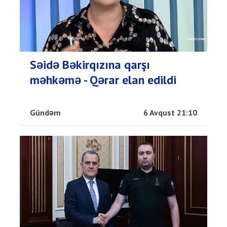
Səidə Bəkirqızına qarşı
məhkəmə - Qərar elan edildi
Gündəm
6 Avqust 21:10