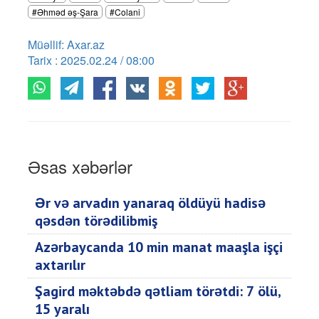
#Əhməd əş-Şara
#Colani
Müəllif: Axar.az
Tarix : 2025.02.24 / 08:00
Əsas xəbərlər
Ər və arvadın yanaraq öldüyü hadisə
qəsdən törədilibmiş
Azərbaycanda 10 min manat maaşla işçi
axtarılır
Şagird məktəbdə qətliam törətdi: 7 ölü,
15 yaralı