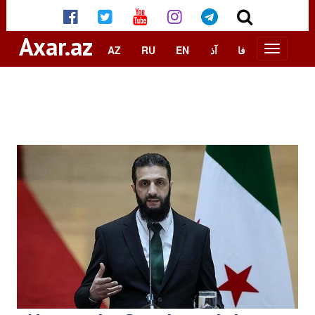
Axar.az
AZ
RU
EN
آذ
فا