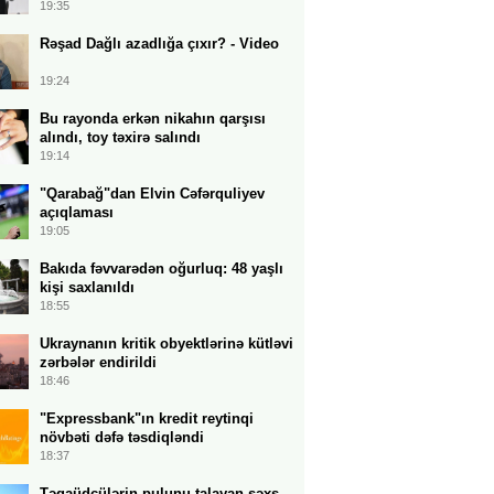
19:35
Rəşad Dağlı azadlığa çıxır? - Video
19:24
Bu rayonda erkən nikahın qarşısı
alındı, toy təxirə salındı
19:14
"Qarabağ"dan Elvin Cəfərquliyev
açıqlaması
19:05
Bakıda fəvvarədən oğurluq: 48 yaşlı
kişi saxlanıldı
18:55
Ukraynanın kritik obyektlərinə kütləvi
zərbələr endirildi
18:46
"Expressbank"ın kredit reytinqi
növbəti dəfə təsdiqləndi
18:37
Təqaüdçülərin pulunu talayan şəxs