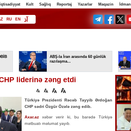
İqtisadiyyat
Kult
Sağlıq
Reportaj
Yazarlar
Maqazin
İdman
آذ
AZ
RU
EN
ف
ƏBİB
ABŞ-la İran arasında 60 günlük
razılaşma...
HP liderinə zəng etdi
Türkiyə Prezidenti Rəcəb Tayyib Ərdoğan
CHP sədri Özgür Özələ zəng edib.
Axar.az
xəbər verir ki, bu barədə Türkiyə
mətbuatı məlumat yayıb.