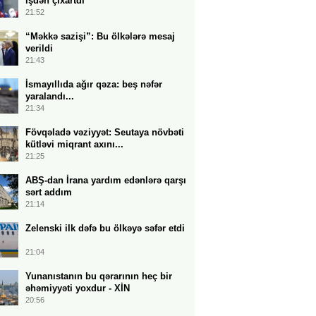
işdən çıxartdı
21:52
“Məkkə sazişi”: Bu ölkələrə mesaj
verildi
21:43
İsmayıllıda ağır qəza: beş nəfər
yaralandı...
21:34
Fövqəladə vəziyyət: Seutaya növbəti
kütləvi miqrant axını...
21:25
ABŞ-dan İrana yardım edənlərə qarşı
sərt addım
21:14
Zelenski ilk dəfə bu ölkəyə səfər etdi
21:04
Yunanıstanın bu qərarının heç bir
əhəmiyyəti yoxdur - XİN
20:56