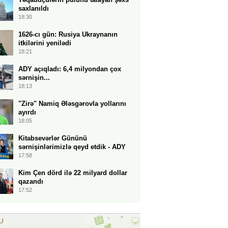
saxlanıldı
18:30
1626-cı gün: Rusiya Ukraynanın
itkilərini yenilədi
18:21
ADY açıqladı: 6,4 milyondan çox
sərnişin...
18:13
"Zirə" Namiq Ələsgərovla yollarını
ayırdı
18:05
Kitabsevərlər Gününü
sərnişinlərimizlə qeyd etdik - ADY
17:58
Kim Çen dörd ilə 22 milyard dollar
qazandı
17:52
U