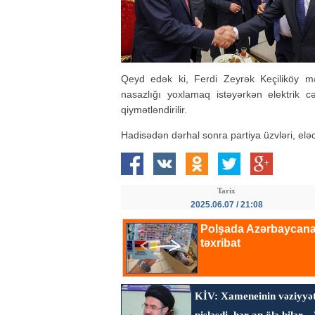
Qeyd edək ki, Ferdi Zeyrək Keçiliköy m
nasazlığı yoxlamaq istəyərkən elektrik cə
qiymətləndirilir.
Hadisədən dərhal sonra partiya üzvləri, el
Tarix
2025.06.07 / 21:08