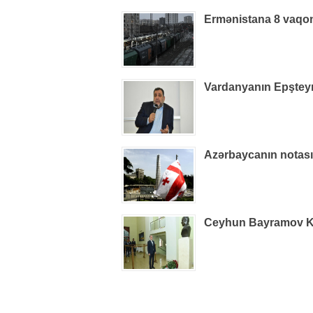
Ermənistana 8 vaqon
Vardanyanın Epşteynlə
Azərbaycanın notas
Ceyhun Bayramov Kiye