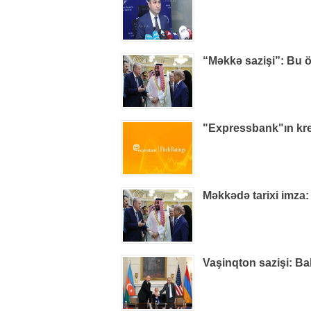
“Məkkə sazişi”: Bu ö
"Expressbank"ın kred
Məkkədə tarixi imza:
Vaşinqton sazişi: Ba