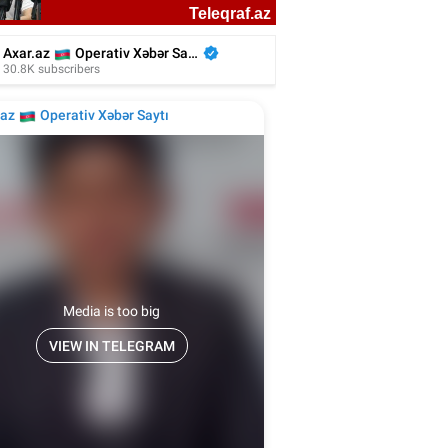
kiyəli aktyor azərbaycanlı rejissorun
filmində - Video