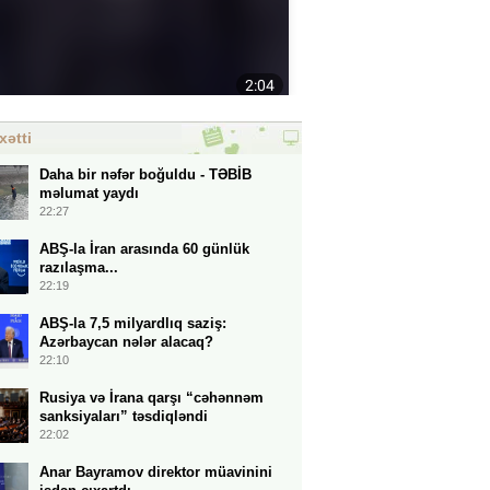
xətti
Daha bir nəfər boğuldu - TƏBİB
məlumat yaydı
22:27
ABŞ-la İran arasında 60 günlük
razılaşma...
22:19
ABŞ-la 7,5 milyardlıq saziş:
Azərbaycan nələr alacaq?
22:10
Rusiya və İrana qarşı “cəhənnəm
sanksiyaları” təsdiqləndi
22:02
Anar Bayramov direktor müavinini