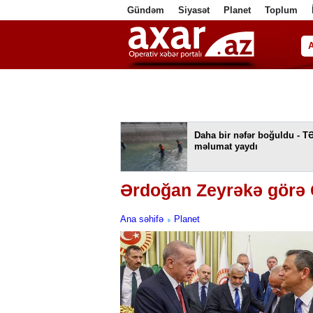
Gündəm
Siyasət
Planet
Toplum
ا
Daha bir nəfər boğuldu - T
məlumat yaydı
Ərdoğan Zeyrəkə görə C
Ana səhifə
Planet