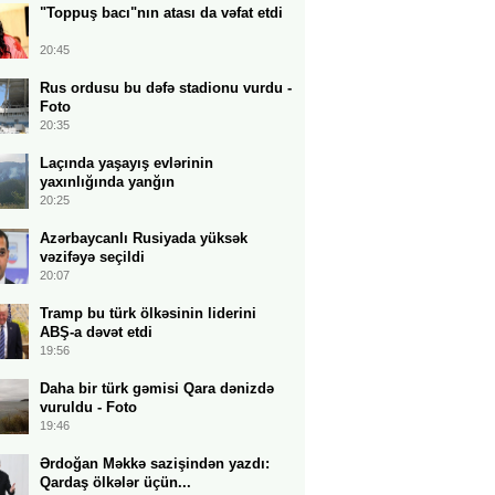
"Toppuş bacı"nın atası da vəfat etdi
20:45
Rus ordusu bu dəfə stadionu vurdu -
Foto
20:35
Laçında yaşayış evlərinin
yaxınlığında yanğın
20:25
Azərbaycanlı Rusiyada yüksək
vəzifəyə seçildi
20:07
Tramp bu türk ölkəsinin liderini
ABŞ-a dəvət etdi
19:56
Daha bir türk gəmisi Qara dənizdə
vuruldu - Foto
19:46
Ərdoğan Məkkə sazişindən yazdı:
Qardaş ölkələr üçün...