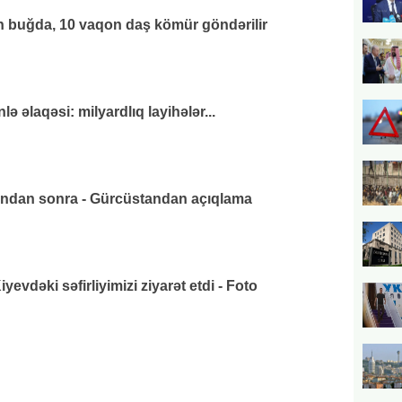
 buğda, 10 vaqon daş kömür göndərilir
 əlaqəsi: milyardlıq layihələr...
ından sonra - Gürcüstandan açıqlama
vdəki səfirliyimizi ziyarət etdi - Foto