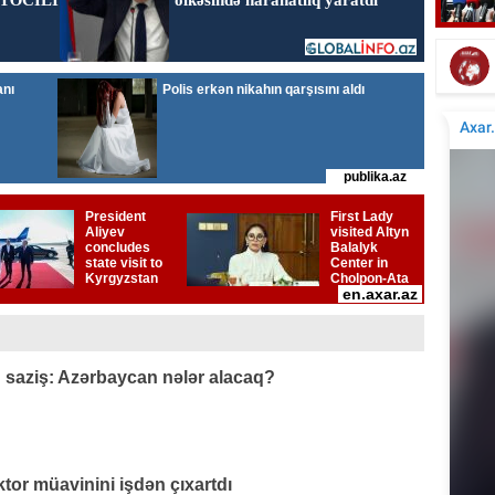
Tür
Tanınmış aşığın nəvəsi faciəvi şəkildə öldü
q saziş: Azərbaycan nələr alacaq?
or müavinini işdən çıxartdı