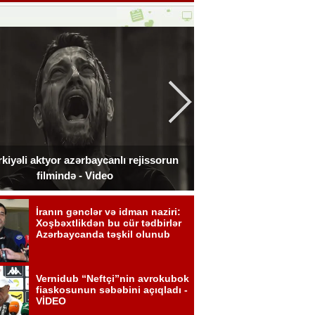
kiyəli aktyor azərbaycanlı rejissorun
Ceki Çan Bakıda çə
filmində - Video
zədələdi 