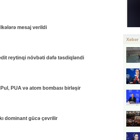
lkələrə mesaj verildi
Xəbər 
it reytinqi növbəti dəfə təsdiqləndi
 Pul, PUA və atom bombası birləşir
kı dominant gücə çevrilir