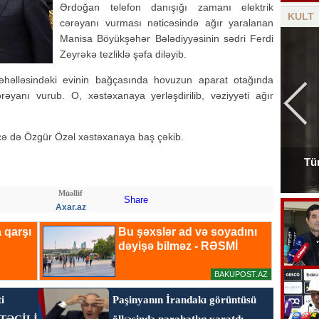
Ərdoğan telefon danışığı zamanı elektrik
KULT
cərəyanı vurması nəticəsində ağır yaralanan
Manisa Böyükşəhər Bələdiyyəsinin sədri Ferdi
Zeyrəkə tezliklə şəfa diləyib.
əhəlləsindəki evinin bağçasında hovuzun aparat otağında
rəyanı vurub. O, xəstəxanaya yerləşdirilib, vəziyyəti ağır
əcə də Özgür Özəl xəstəxanaya baş çəkib.
Tür
Tanınmış aşığın nəvəsi faciəvi şəkildə öldü
Müəllif
Share
Axar.az