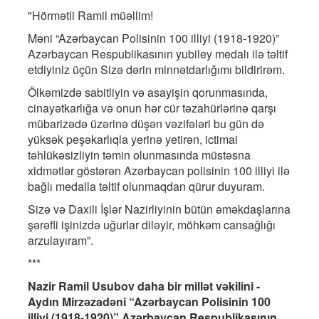
"Hörmətli Ramil müəllim!
Məni “Azərbaycan Polisinin 100 illiyi (1918-1920)”
Azərbaycan Respublikasının yubiley medalı ilə təltif
etdiyiniz üçün Sizə dərin minnətdarlığımı bildirirəm.
Ölkəmizdə sabitliyin və asayişin qorunmasında,
cinayətkarlığa və onun hər cür təzahürlərinə qarşı
mübarizədə üzərinə düşən vəzifələri bu gün də
yüksək peşəkarlıqla yerinə yetirən, ictimai
təhlükəsizliyin təmin olunmasında müstəsna
xidmətlər göstərən Azərbaycan polisinin 100 illiyi ilə
bağlı medalla təltif olunmaqdan qürur duyuram.
Sizə və Daxili İşlər Nazirliyinin bütün əməkdaşlarına
şərəfli işinizdə uğurlar diləyir, möhkəm cansağlığı
arzulayıram”.
***
Nazir Ramil Usubov daha bir millət vəkilini -
Aydın Mirzəzadəni “Azərbaycan Polisinin 100
illiyi (1918-1920)” Azərbaycan Respublikasının