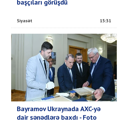
başçıları görüşdü
Siyasət
15:31
Bayramov Ukraynada AXC-yə
dair sənədlərə baxdı - Foto