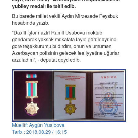
yubiley medalı ilə təltif edib.
Bu barədə millət vəkili Aydın Mirzəzadə Feysbuk
hesabında yazıb.
“Daxili İşlər naziri Ramil Usubova məktub
göndərərək yüksək mükafata layiq görüldüyümə
görə təşəkkürümü bildirdim, onun və ümumən
Azərbaycan polisinin gələcək fəaliyyətinə uğurlar
arzuladım”, - deputat qeyd edib.
Müəllif: Aygün Yusibova
Tarix : 2018.08.29 / 16:15