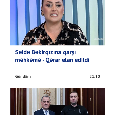
Səidə Bəkirqızına qarşı
məhkəmə - Qərar elan edildi
Gündəm
21:10