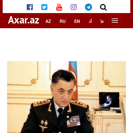
Axar.az
AZ
RU
EN
آذ
فا