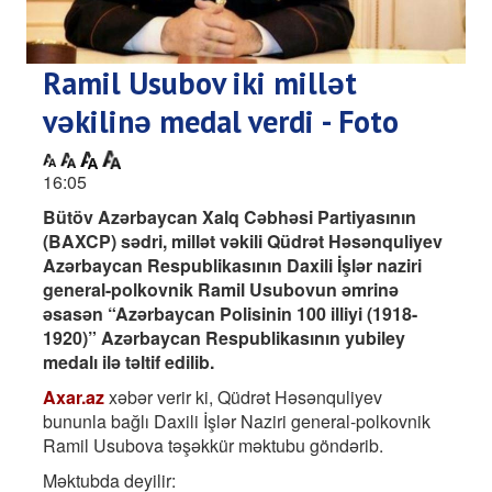
Ramil Usubov iki millət
vəkilinə medal verdi - Foto
16:05
Bütöv Azərbaycan Xalq Cəbhəsi Partiyasının
(BAXCP) sədri, millət vəkili Qüdrət Həsənquliyev
Azərbaycan Respublikasının Daxili İşlər naziri
general-polkovnik Ramil Usubovun əmrinə
əsasən “Azərbaycan Polisinin 100 illiyi (1918-
1920)” Azərbaycan Respublikasının yubiley
medalı ilə təltif edilib.
Axar.az
xəbər verir ki, Qüdrət Həsənquliyev
bununla bağlı Daxili İşlər Naziri general-polkovnik
Ramil Usubova təşəkkür məktubu göndərib.
Məktubda deyilir: