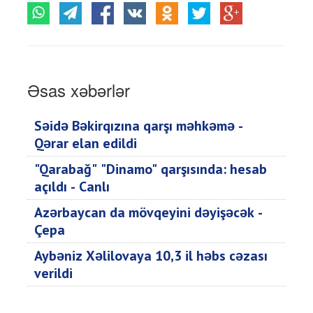
Əsas xəbərlər
Səidə Bəkirqızına qarşı məhkəmə -
Qərar elan edildi
"Qarabağ" "Dinamo" qarşısında: hesab
açıldı - Canlı
Azərbaycan da mövqeyini dəyişəcək -
Çepa
Aybəniz Xəlilovaya 10,3 il həbs cəzası
verildi