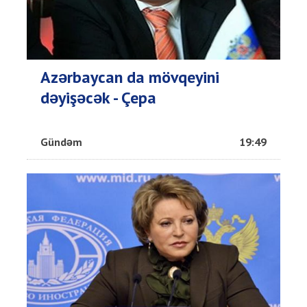
Azərbaycan da mövqeyini
dəyişəcək - Çepa
Gündəm
19:49