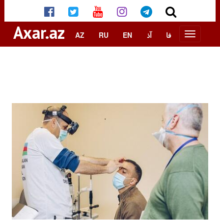
Axar.az
AZ
RU
EN
آذ
فا