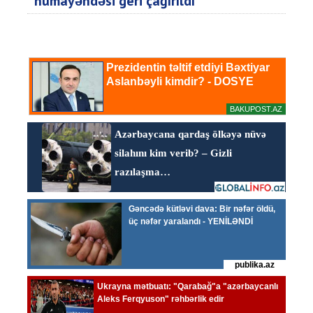
nümayəndəsi geri çağırıldı