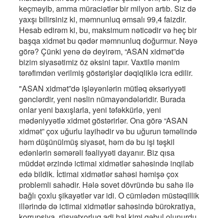
keçməyib, amma müraciətlər bir milyon artıb. Siz də
yaxşı bilirsiniz ki, məmnunluq əmsalı 99,4 faizdir.
Hesab edirəm ki, bu, maksimum nəticədir və heç bir
başqa xidmət bu qədər məmnunluq doğurmur. Nəyə
görə? Çünki yenə də deyirəm, “ASAN xidmət”də
bizim siyasətimiz öz əksini tapır. Vaxtilə mənim
tərəfimdən verilmiş göstərişlər dəqiqliklə icra edilir.
"ASAN xidmət”də işləyənlərin mütləq əksəriyyəti
gənclərdir, yeni nəslin nümayəndələridir. Burada
onlar yeni baxışlarla, yeni təfəkkürlə, yeni
mədəniyyətlə xidmət göstərirlər. Ona görə “ASAN
xidmət” çox uğurlu layihədir və bu uğurun təməlində
həm düşünülmüş siyasət, həm də bu işi təşkil
edənlərin səmərəli fəaliyyəti dayanır. Biz qısa
müddət ərzində ictimai xidmətlər sahəsində inqilab
edə bildik. İctimai xidmətlər sahəsi həmişə çox
problemli sahədir. Hələ sovet dövründə bu sahə ilə
bağlı çoxlu şikayətlər var idi. O cümlədən müstəqillik
illərində də ictimai xidmətlər sahəsində bürokratiya,
korrupsiya, rüşvətxorluq adi hal kimi qəbul olunurdu