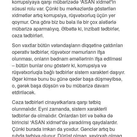
korrupsiyaya qarşı mübarizədə “ASAN xidmət”in
xüsusi rolu var. Çünki bu mərkəzlərdə göstərilən
xidmətlər artıq korrupsiya, rüşvətxorluq üçün yer
qoymur. Ona görə biz bu bəla ilə bir çox alətlərlə
mübarizə aparmalıyıq. Əlbəttə ki, inzibati tədbirlər,
cəza tədbirləri.
Son vaxtlar bütün vətəndaşların diqqətinə çatdırılan
operativ tədbirlər, rüşvətxor məmurların ifşa
olunması, onların bədnam əməllərinin ifşa edilməsi
– bütün bunlar onu göstərir ki, korrupsiya və
rüşvətxorluqla bağlı tədbirlər sistem xarakteri daşıyır.
Əgər kimsə bunu bu günə qədər başa düşməyibsə,
o, gərək başa düşsün və bu mübarizə davam
etdiriləcək.
Cəza tədbirləri cinayətkarlara qarşı tətbiq
olunmalıdır. Eyni zamanda, sistem xarakterli
tədbirlər də olmalıdır. Onlardan biri və bəlkə də
birincisi “ASAN xidmət”də yaradılmış qaydalardır.
Çünki burada imkan da yoxdur. Gənclər artıq bu
ruhda tərbiyə olunur. Dürüst olmaq, xeyirxah olmaq,