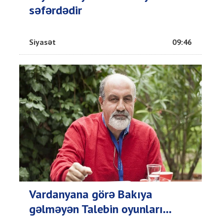
səfərdədir
Siyasət
09:46
Vardanyana görə Bakıya
gəlməyən Talebin oyunları...