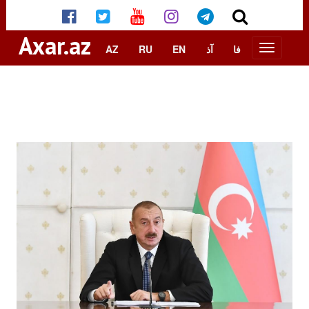
Axar.az
AZ
RU
EN
آذ
فا