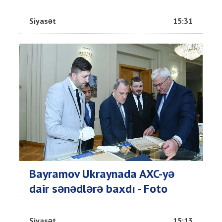
Siyasət
15:31
Bayramov Ukraynada AXC-yə
dair sənədlərə baxdı - Foto
Siyasət
15:13