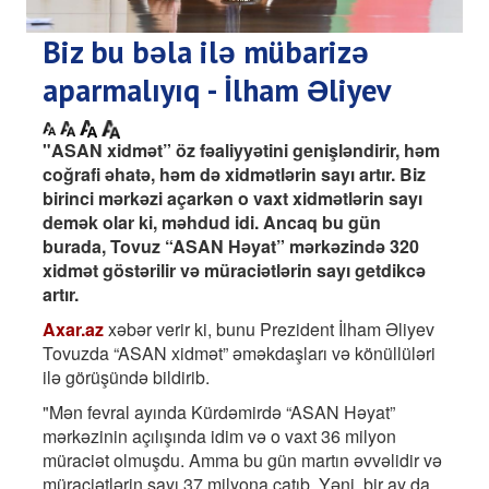
Biz bu bəla ilə mübarizə
aparmalıyıq - İlham Əliyev
"ASAN xidmət” öz fəaliyyətini genişləndirir, həm
coğrafi əhatə, həm də xidmətlərin sayı artır. Biz
birinci mərkəzi açarkən o vaxt xidmətlərin sayı
demək olar ki, məhdud idi. Ancaq bu gün
burada, Tovuz “ASAN Həyat” mərkəzində 320
xidmət göstərilir və müraciətlərin sayı getdikcə
artır.
Axar.az
xəbər verir ki, bunu Prezident İlham Əliyev
Tovuzda “ASAN xidmət” əməkdaşları və könüllüləri
ilə görüşündə bildirib.
"Mən fevral ayında Kürdəmirdə “ASAN Həyat”
mərkəzinin açılışında idim və o vaxt 36 milyon
müraciət olmuşdu. Amma bu gün martın əvvəlidir və
müraciətlərin sayı 37 milyona çatıb. Yəni, bir ay da