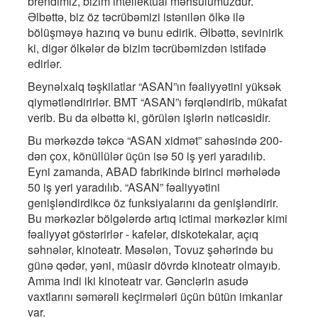
brendimiz, bizim intellektual məhsulumuzdur.
Əlbəttə, biz öz təcrübəmizi istənilən ölkə ilə
bölüşməyə hazırıq və bunu edirik. Əlbəttə, sevinirik
ki, digər ölkələr də bizim təcrübəmizdən istifadə
edirlər.
Beynəlxalq təşkilatlar “ASAN”ın fəaliyyətini yüksək
qiymətləndirirlər. BMT “ASAN”ı fərqləndirib, mükafat
verib. Bu da əlbəttə ki, görülən işlərin nəticəsidir.
Bu mərkəzdə təkcə “ASAN xidmət” sahəsində 200-
dən çox, könüllülər üçün isə 50 iş yeri yaradılıb.
Eyni zamanda, ABAD fabrikində birinci mərhələdə
50 iş yeri yaradılıb. “ASAN” fəaliyyətini
genişləndirdikcə öz funksiyalarını da genişləndirir.
Bu mərkəzlər bölgələrdə artıq ictimai mərkəzlər kimi
fəaliyyət göstərirlər - kafelər, diskotekalar, açıq
səhnələr, kinoteatr. Məsələn, Tovuz şəhərində bu
günə qədər, yəni, müasir dövrdə kinoteatr olmayıb.
Amma indi iki kinoteatr var. Gənclərin asudə
vaxtlarını səmərəli keçirmələri üçün bütün imkanlar
var.