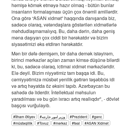
həmişə kömək etməyə hazır olmaq - bütün bunlar
insanların formalaşması üçün çox önəmli amillərdir.
Ona görə “ASAN xidmət” haqqında danışanda biz,
sadəcə olaraq, vətəndaşlara göstərilən xidmətlərlə
məhdudlaşmamalıyıq. Bu, daha dərin, daha geniş
məna daşıyan çox ciddi bir hərəkatdır və bizim
siyasətimizi əks etdirən hərəkatdır.
Mən bir dəfə demişəm, bir daha demək istəyirəm,
birinci mərkəzlər açılan zaman kimsə düşünə bilərdi
ki, bu, sadəcə olaraq, ictimai xidmət mərkəzləridir.
Elə deyil. Bizim niyyətimiz tam başqa idi. Bu,
cəmiyyətimizə müsbət yenilik gətirən təşəbbüs idi
və artıq həyatda öz əksini tapıb. Azərbaycan bu
sahədə də liderdir. İntellektual məhsulun
yaradılması və bu gün ixracı artıq reallıqdır", - dövlət
başçısı vurğulayıb.
#İlham Əliyev
#وزیر امور خارجه
#Prezident
#gənc
#müstəqillik
#Tovuz
#mərkəz
#fəal
#ASAN Xidmət