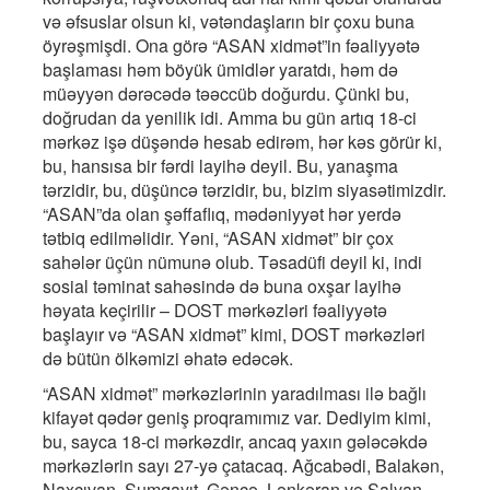
və əfsuslar olsun ki, vətəndaşların bir çoxu buna
öyrəşmişdi. Ona görə “ASAN xidmət”in fəaliyyətə
başlaması həm böyük ümidlər yaratdı, həm də
müəyyən dərəcədə təəccüb doğurdu. Çünki bu,
doğrudan da yenilik idi. Amma bu gün artıq 18-ci
mərkəz işə düşəndə hesab edirəm, hər kəs görür ki,
bu, hansısa bir fərdi layihə deyil. Bu, yanaşma
tərzidir, bu, düşüncə tərzidir, bu, bizim siyasətimizdir.
“ASAN”da olan şəffaflıq, mədəniyyət hər yerdə
tətbiq edilməlidir. Yəni, “ASAN xidmət” bir çox
sahələr üçün nümunə olub. Təsadüfi deyil ki, indi
sosial təminat sahəsində də buna oxşar layihə
həyata keçirilir – DOST mərkəzləri fəaliyyətə
başlayır və “ASAN xidmət” kimi, DOST mərkəzləri
də bütün ölkəmizi əhatə edəcək.
“ASAN xidmət” mərkəzlərinin yaradılması ilə bağlı
kifayət qədər geniş proqramımız var. Dediyim kimi,
bu, sayca 18-ci mərkəzdir, ancaq yaxın gələcəkdə
mərkəzlərin sayı 27-yə çatacaq. Ağcabədi, Balakən,
Naxçıvan, Sumqayıt, Gəncə, Lənkəran və Salyan