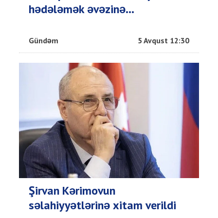
hədələmək əvəzinə...
Gündəm
5 Avqust 12:30
Şirvan Kərimovun
səlahiyyətlərinə xitam verildi