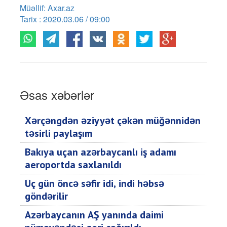
Müəllif: Axar.az
Tarix : 2020.03.06 / 09:00
Əsas xəbərlər
Xərçəngdən əziyyət çəkən müğənnidən
təsirli paylaşım
Bakıya uçan azərbaycanlı iş adamı
aeroportda saxlanıldı
Üç gün öncə səfir idi, indi həbsə
göndərilir
Azərbaycanın AŞ yanında daimi