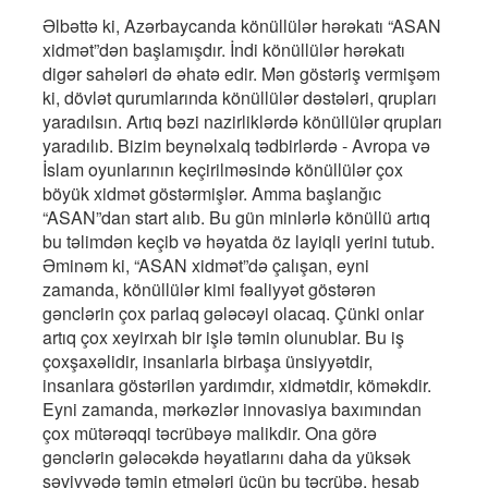
Əlbəttə ki, Azərbaycanda könüllülər hərəkatı “ASAN
xidmət”dən başlamışdır. İndi könüllülər hərəkatı
digər sahələri də əhatə edir. Mən göstəriş vermişəm
ki, dövlət qurumlarında könüllülər dəstələri, qrupları
yaradılsın. Artıq bəzi nazirliklərdə könüllülər qrupları
yaradılıb. Bizim beynəlxalq tədbirlərdə - Avropa və
İslam oyunlarının keçirilməsində könüllülər çox
böyük xidmət göstərmişlər. Amma başlanğıc
“ASAN”dan start alıb. Bu gün minlərlə könüllü artıq
bu təlimdən keçib və həyatda öz layiqli yerini tutub.
Əminəm ki, “ASAN xidmət”də çalışan, eyni
zamanda, könüllülər kimi fəaliyyət göstərən
gənclərin çox parlaq gələcəyi olacaq. Çünki onlar
artıq çox xeyirxah bir işlə təmin olunublar. Bu iş
çoxşaxəlidir, insanlarla birbaşa ünsiyyətdir,
insanlara göstərilən yardımdır, xidmətdir, köməkdir.
Eyni zamanda, mərkəzlər innovasiya baxımından
çox mütərəqqi təcrübəyə malikdir. Ona görə
gənclərin gələcəkdə həyatlarını daha da yüksək
səviyyədə təmin etmələri üçün bu təcrübə, hesab