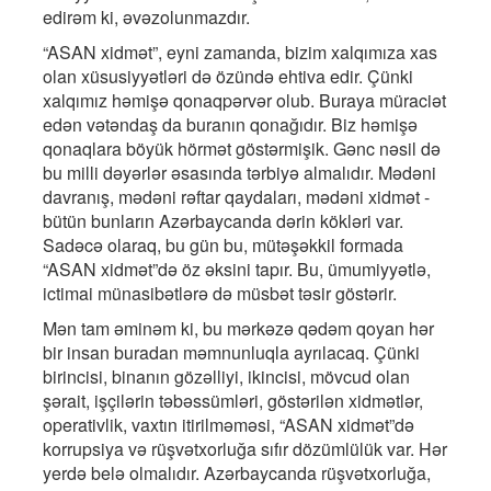
edirəm ki, əvəzolunmazdır.
“ASAN xidmət”, eyni zamanda, bizim xalqımıza xas
olan xüsusiyyətləri də özündə ehtiva edir. Çünki
xalqımız həmişə qonaqpərvər olub. Buraya müraciət
edən vətəndaş da buranın qonağıdır. Biz həmişə
qonaqlara böyük hörmət göstərmişik. Gənc nəsil də
bu milli dəyərlər əsasında tərbiyə almalıdır. Mədəni
davranış, mədəni rəftar qaydaları, mədəni xidmət -
bütün bunların Azərbaycanda dərin kökləri var.
Sadəcə olaraq, bu gün bu, mütəşəkkil formada
“ASAN xidmət”də öz əksini tapır. Bu, ümumiyyətlə,
ictimai münasibətlərə də müsbət təsir göstərir.
Mən tam əminəm ki, bu mərkəzə qədəm qoyan hər
bir insan buradan məmnunluqla ayrılacaq. Çünki
birincisi, binanın gözəlliyi, ikincisi, mövcud olan
şərait, işçilərin təbəssümləri, göstərilən xidmətlər,
operativlik, vaxtın itirilməməsi, “ASAN xidmət”də
korrupsiya və rüşvətxorluğa sıfır dözümlülük var. Hər
yerdə belə olmalıdır. Azərbaycanda rüşvətxorluğa,