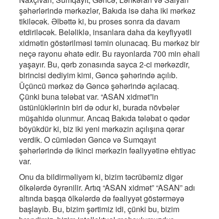
şəhərlərində mərkəzlər, Bakıda isə daha iki mərkəz
tikiləcək. Əlbəttə ki, bu proses sonra da davam
etdiriləcək. Beləliklə, insanlara daha da keyfiyyətli
xidmətin göstərilməsi təmin olunacaq. Bu mərkəz bir
neçə rayonu əhatə edir. Bu rayonlarda 700 min əhali
yaşayır. Bu, qərb zonasında sayca 2-ci mərkəzdir,
birincisi dediyim kimi, Gəncə şəhərində açılıb.
Üçüncü mərkəz də Gəncə şəhərində açılacaq.
Çünki buna tələbat var. “ASAN xidmət”in
üstünlüklərinin biri də odur ki, burada növbələr
müşahidə olunmur. Ancaq Bakıda tələbat o qədər
böyükdür ki, biz iki yeni mərkəzin açılışına qərar
verdik. O cümlədən Gəncə və Sumqayıt
şəhərlərində də ikinci mərkəzin fəaliyyətinə ehtiyac
var.
Onu da bildirməliyəm ki, bizim təcrübəmiz digər
ölkələrdə öyrənilir. Artıq “ASAN xidmət” “ASAN” adı
altında başqa ölkələrdə də fəaliyyət göstərməyə
başlayıb. Bu, bizim şərtimiz idi, çünki bu, bizim