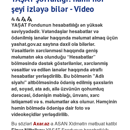
şeyi izləyə bilər - Video
YAŞAT Fondunun hesabatlılığı ən yüksək
səviyyədədir. Vətəndaşlar hesabatlar və
ödənilmiş ianələr haqqında məlumat almaq üçün
yashat.gov.az saytına daxil ola bilərlər.
Vəsaitlərin xərclənməsi haqqında geniş
məlumatın əks olunduğu “Hesabatlar”
bölməsində dəstək göstərilənlər, xərclənmiş
vəsaitlər və edilən ianələr haqqında ətraflı
hesabatlar yerləşdirilib. Bu bölmənin "Adlı
siyahı" altbölməsində ödəniş edilmiş şəxslərin
ad, soyad, ata adı, ailə üzvünün qohumluq
dərəcəsi, ödənişin məbləğı, ünvanı, xərc
istiqaməti və s. məlumatlar əks olunur. Həmçinin
həmin bölmədə ödənişə dair foto və
videokeçidlər yerləşdirilib.
Bu sözləri
Axar.az
-a ASAN Xidmətin mətbuat katibi
Elnur Niftəliyev
YAŞAT Fondunun hesabatlılığı