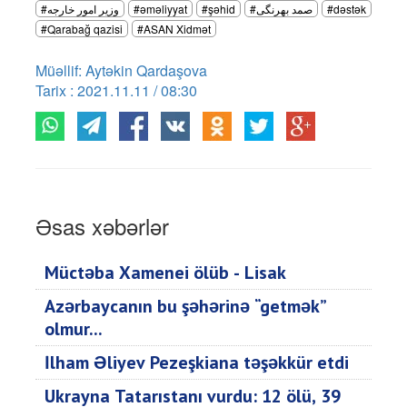
#وزیر امور خارجه
#əməliyyat
#şəhid
#dəstək
#Qarabağ qazisi
#ASAN Xidmət
Müəllif: Aytəkin Qardaşova
Tarix : 2021.11.11 / 08:30
Əsas xəbərlər
Müctəba Xamenei ölüb - Lisak
Azərbaycanın bu şəhərinə “getmək”
olmur...
İlham Əliyev Pezeşkiana təşəkkür etdi
Ukrayna Tatarıstanı vurdu: 12 ölü, 39