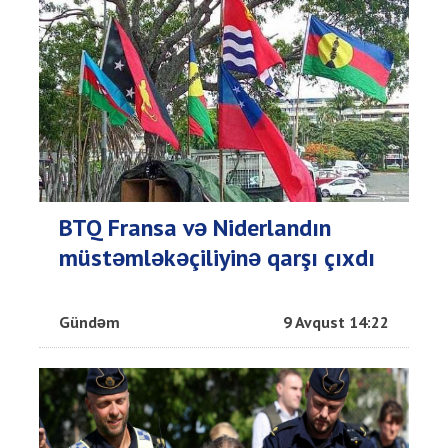
BTQ Fransa və Niderlandın
müstəmləkəçiliyinə qarşı çıxdı
Gündəm
9 Avqust 14:22