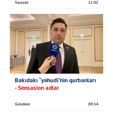
Siyasət
11:02
Bakıdakı “yəhudi”nin qurbanları
-
Sensasion adlar
Gündəm
09:34