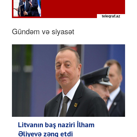
Gündəm və siyasət
Litvanın baş naziri İlham
Əliyevə zəng etdi