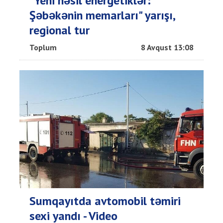
"Yeni nəsil energetiklər:
Şəbəkənin memarları" yarışı,
regional tur
Toplum
8 Avqust 13:08
Sumqayıtda avtomobil təmiri
sexi yandı - Video