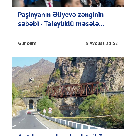
Paşinyanın Əliyevə zənginin
səbəbi - Taleyüklü məsələ...
Gündəm
8 Avqust 21:52