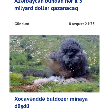
Azərbaycan bundan hər il 3
milyard dollar qazanacaq
Gündəm
8 Avqust 21:35
Xocavənddə buldozer minaya
düşdü