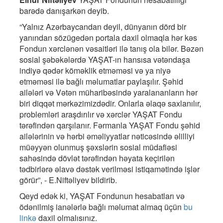
barədə danışarkən deyib.
“Yalnız Azərbaycandan deyil, dünyanın dörd bir
yanından sözügedən portala daxil olmaqla hər kəs
Fondun xərclənən vəsaitləri ilə tanış ola bilər. Bəzən
sosial şəbəkələrdə YAŞAT-ın hansısa vətəndaşa
indiyə qədər köməklik etməməsi və ya niyə
etməməsi ilə bağlı məlumatlar paylaşılır. Şəhid
ailələri və Vətən müharibəsində yaralananların hər
biri diqqət mərkəzimizdədir. Onlarla əlaqə saxlanılır,
problemləri araşdırılır və xərclər YAŞAT Fondu
tərəfindən qarşılanır. Fərmanla YAŞAT Fondu şəhid
ailələrinin və hərbi əməliyyatlar nəticəsində əlilliyi
müəyyən olunmuş şəxslərin sosial müdafiəsi
sahəsində dövlət tərəfindən həyata keçirilən
tədbirlərə əlavə dəstək verilməsi istiqamətində işlər
görür”, - E.Niftəliyev bildirib.
Qeyd edək ki, YAŞAT Fondunun hesabatları və
ödənilmiş ianələrlə bağlı məlumat almaq üçün
bu
linkə
daxil olmalısınız.