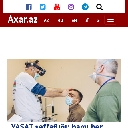
Axar.az
AZ
RU
EN
آذ
فا
YAŞAT şəffaflığı: hamı hər