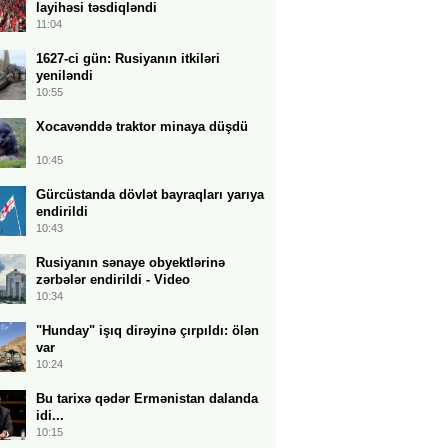
layihəsi təsdiqləndi
11:04
1627-ci gün: Rusiyanın itkiləri
yeniləndi
10:55
Xocavənddə traktor minaya düşdü
10:45
Gürcüstanda dövlət bayraqları yarıya
endirildi
10:43
Rusiyanın sənaye obyektlərinə
zərbələr endirildi - Video
10:34
"Hunday" işıq dirəyinə çırpıldı: ölən
var
10:24
Bu tarixə qədər Ermənistan dalanda
idi...
10:15