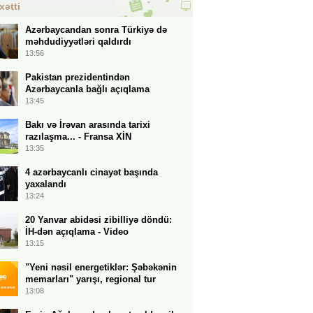
xətti
Azərbaycandan sonra Türkiyə də
məhdudiyyətləri qaldırdı
13:56
Pakistan prezidentindən
Azərbaycanla bağlı açıqlama
13:45
Bakı və İrəvan arasında tarixi
razılaşma... - Fransa XİN
13:35
4 azərbaycanlı cinayət başında
yaxalandı
13:24
20 Yanvar abidəsi zibilliyə döndü:
İH-dən açıqlama - Video
13:15
"Yeni nəsil energetiklər: Şəbəkənin
memarları" yarışı, regional tur
13:08