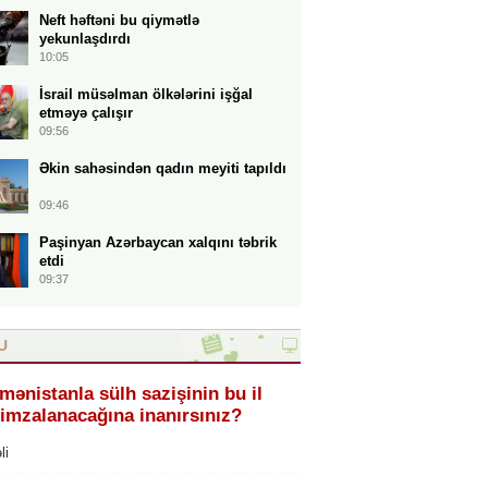
Neft həftəni bu qiymətlə
yekunlaşdırdı
10:05
İsrail müsəlman ölkələrini işğal
etməyə çalışır
09:56
Əkin sahəsindən qadın meyiti tapıldı
09:46
Paşinyan Azərbaycan xalqını təbrik
etdi
09:37
U
mənistanla sülh sazişinin bu il
imzalanacağına inanırsınız?
li