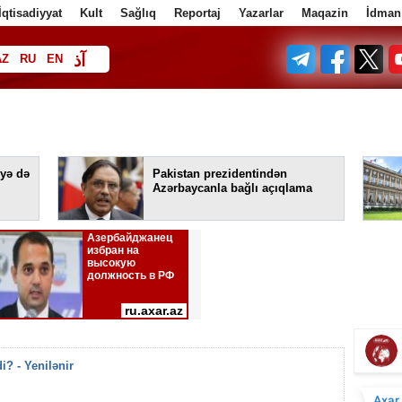
İqtisadiyyat
Kult
Sağlıq
Reportaj
Yazarlar
Maqazin
İdman
آذ
AZ
RU
EN
ف
yə də
Pakistan prezidentindən
Azərbaycanla bağlı açıqlama
i? - Yenilənir