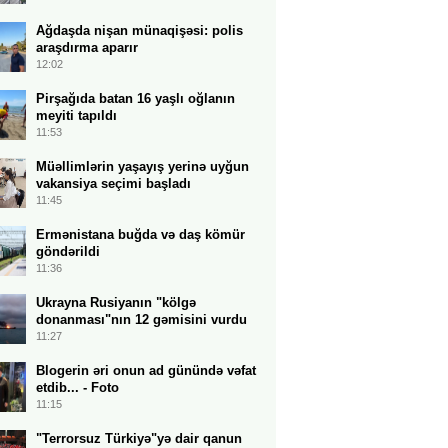
Ağdaşda nişan münaqişəsi: polis
araşdırma aparır
12:02
Pirşağıda batan 16 yaşlı oğlanın
meyiti tapıldı
11:53
Müəllimlərin yaşayış yerinə uyğun
vakansiya seçimi başladı
11:45
Ermənistana buğda və daş kömür
göndərildi
11:36
Ukrayna Rusiyanın "kölgə
donanması"nın 12 gəmisini vurdu
11:27
Blogerin əri onun ad günündə vəfat
etdib... - Foto
11:15
"Terrorsuz Türkiyə"yə dair qanun