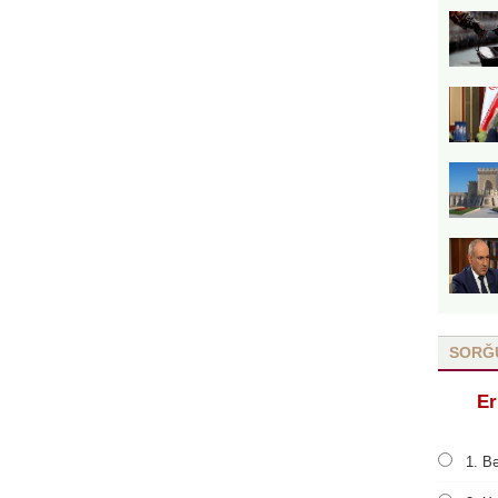
SORĞ
Er
1. Bə