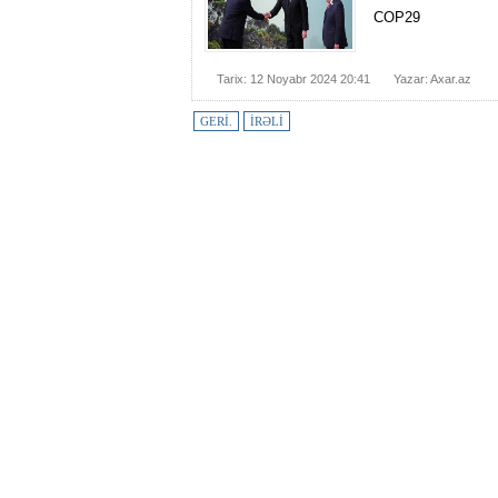
COP29
Tarix: 12 Noyabr 2024 20:41
Yazar: Axar.az
GERİ.
İRƏLİ