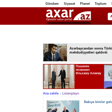
Gündəm
Siyasət
Planet
Toplum
ا
Azərbaycandan sonra Türki
məhdudiyyətləri qaldırdı
Ana səhifə
Lixtenşteyn
Bakıya kimlər gəld