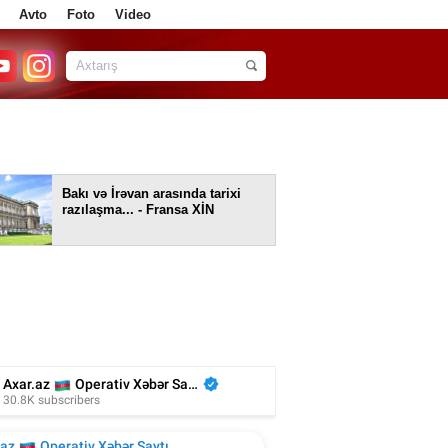
Avto
Foto
Video
Bakı və İrəvan arasında tarixi
razılaşma... - Fransa XİN