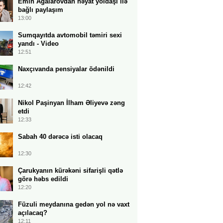
Emin Ağalarovdan həyat yoldaşı ilə
bağlı paylaşım
13:00
Sumqayıtda avtomobil təmiri sexi
yandı - Video
12:51
Naxçıvanda pensiyalar ödənildi
12:42
Nikol Paşinyan İlham Əliyevə zəng
etdi
12:33
Sabah 40 dərəcə isti olacaq
12:30
Çarukyanın kürəkəni sifarişli qətlə
görə həbs edildi
12:20
Füzuli meydanına gedən yol nə vaxt
açılacaq?
12:11