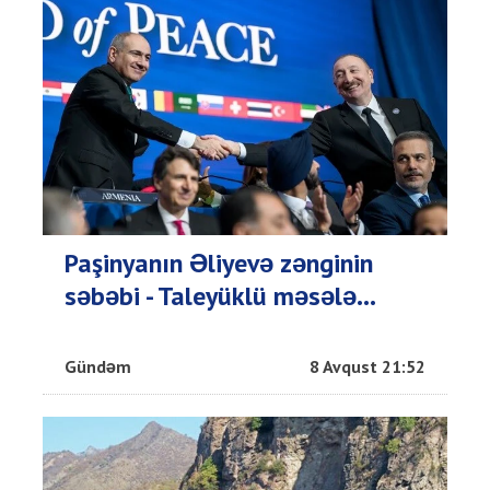
Paşinyanın Əliyevə zənginin
səbəbi - Taleyüklü məsələ...
Gündəm
8 Avqust 21:52