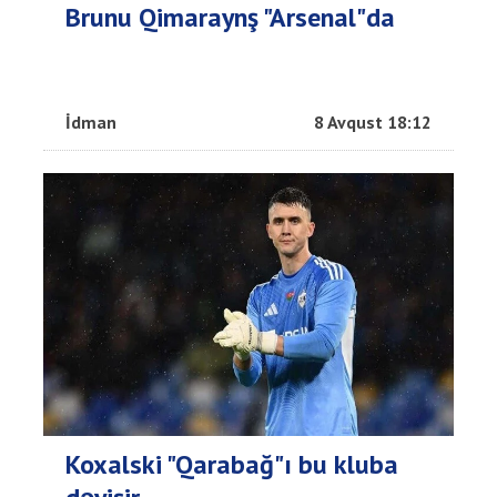
Brunu Qimaraynş "Arsenal"da
İdman
8 Avqust 18:12
Koxalski "Qarabağ"ı bu kluba