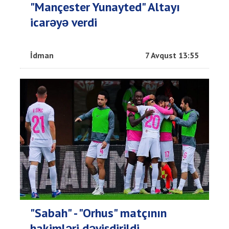
"Mançester Yunayted" Altayı
icarəyə verdi
İdman
7 Avqust 13:55
"Sabah" - "Orhus" matçının
hakimləri dəyişdirildi