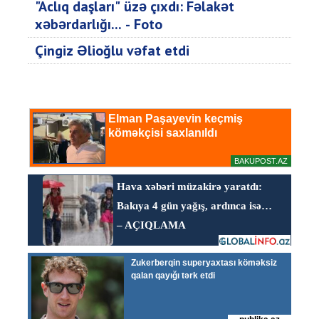
"Aclıq daşları" üzə çıxdı: Fəlakət
xəbərdarlığı... - Foto
Çingiz Əlioğlu vəfat etdi