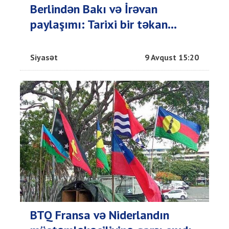
Berlindən Bakı və İrəvan
paylaşımı: Tarixi bir təkan...
Siyasət
9 Avqust 15:20
BTQ Fransa və Niderlandın