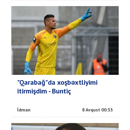
"Qarabağ"da xoşbəxtliyimi
itirmişdim - Buntiç
İdman
8 Avqust 00:33