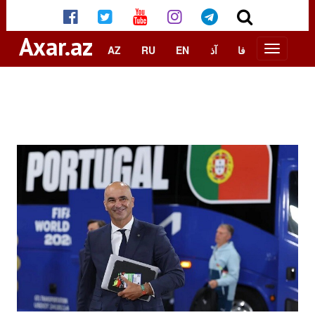
Axar.az
AZ
RU
EN
آذ
فا