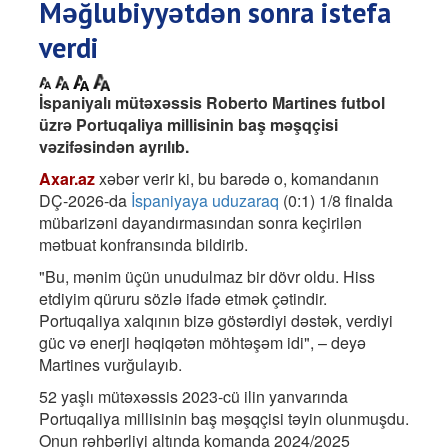
Məğlubiyyətdən sonra istefa
verdi
İspaniyalı mütəxəssis Roberto Martines futbol
üzrə Portuqaliya millisinin baş məşqçisi
vəzifəsindən ayrılıb.
Axar.az
xəbər verir ki, bu barədə o, komandanın
DÇ-2026-da
İspaniyaya uduzaraq
(0:1) 1/8 finalda
mübarizəni dayandırmasından sonra keçirilən
mətbuat konfransında bildirib.
"Bu, mənim üçün unudulmaz bir dövr oldu. Hiss
etdiyim qüruru sözlə ifadə etmək çətindir.
Portuqaliya xalqının bizə göstərdiyi dəstək, verdiyi
güc və enerji həqiqətən möhtəşəm idi", – deyə
Martines vurğulayıb.
52 yaşlı mütəxəssis 2023-cü ilin yanvarında
Portuqaliya millisinin baş məşqçisi təyin olunmuşdu.
Onun rəhbərliyi altında komanda 2024/2025