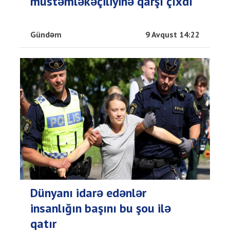
müstəmləkəçiliyinə qarşı çıxdı
Gündəm
9 Avqust 14:22
Dünyanı idarə edənlər
insanlığın başını bu şou ilə
qatır