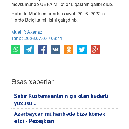
mövsümündə UEFA Millətlər Liqasının qalibi olub.
Roberto Martines bundan əvvəl, 2016–2022-ci
illərdə Belçika millisini çalışdırıb.
Müəllif: Axar.az
Tarix : 2026.07.07 / 09:41
Əsas xəbərlər
Sabir Rüstəmxanlının çin olan kədərli
yuxusu...
Azərbaycan müharibədə bizə kömək
etdi - Pezeşkian