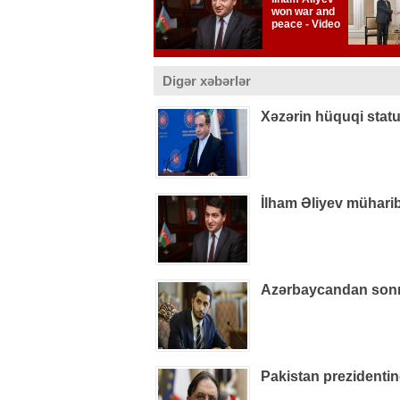
Digər xəbərlər
Xəzərin hüquqi statu
İlham Əliyev müharib
Azərbaycandan sonra
Pakistan prezidenti