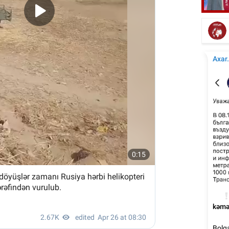
Emi
Elşad Xosenin ölüm xəbəri yayıldı