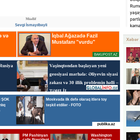
Müəllif
Sevgi İsmayılbəyli
Xəbər 