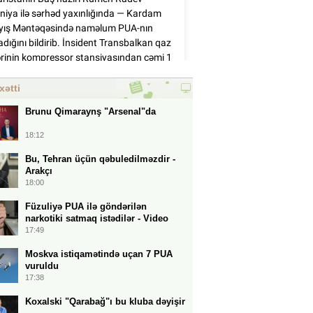
xətti
Brunu Qimaraynş "Arsenal"da
18:12
Bu, Tehran üçün qəbuledilməzdir -
Arakçı
18:00
Füzuliyə PUA ilə göndərilən
narkotiki satmaq istədilər - Video
17:49
Moskva istiqamətində uçan 7 PUA
vuruldu
17:38
Koxalski "Qarabağ"ı bu kluba dəyişir