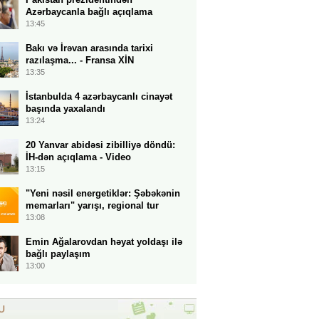
Azərbaycanla bağlı açıqlama
13:45
Bakı və İrəvan arasında tarixi
razılaşma... - Fransa XİN
13:35
İstanbulda 4 azərbaycanlı cinayət
başında yaxalandı
13:24
20 Yanvar abidəsi zibilliyə döndü:
İH-dən açıqlama - Video
13:15
"Yeni nəsil energetiklər: Şəbəkənin
memarları" yarışı, regional tur
13:08
Emin Ağalarovdan həyat yoldaşı ilə
bağlı paylaşım
13:00
U