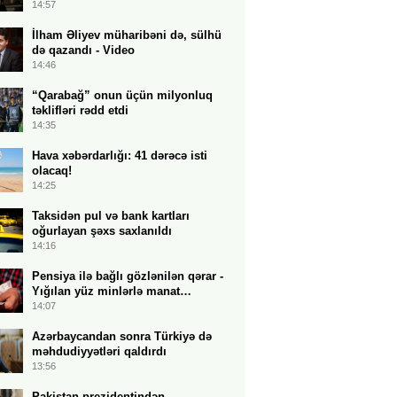
14:57
İlham Əliyev müharibəni də, sülhü
də qazandı - Video
14:46
“Qarabağ” onun üçün milyonluq
təklifləri rədd etdi
14:35
Hava xəbərdarlığı: 41 dərəcə isti
olacaq!
14:25
Taksidən pul və bank kartları
oğurlayan şəxs saxlanıldı
14:16
Pensiya ilə bağlı gözlənilən qərar -
Yığılan yüz minlərlə manat…
14:07
Azərbaycandan sonra Türkiyə də
məhdudiyyətləri qaldırdı
13:56
Pakistan prezidentindən