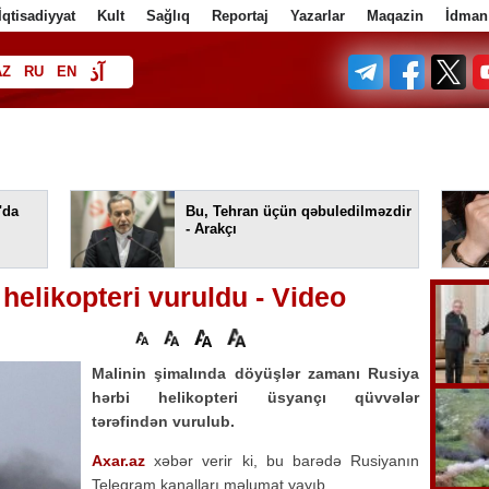
İqtisadiyyat
Kult
Sağlıq
Reportaj
Yazarlar
Maqazin
İdman
آذ
AZ
RU
EN
ف
"da
Bu, Tehran üçün qəbuledilməzdir
- Arakçı
helikopteri vuruldu - Video
Malinin şimalında döyüşlər zamanı Rusiya
hərbi helikopteri üsyançı qüvvələr
tərəfindən vurulub.
Axar.az
xəbər verir ki, bu barədə Rusiyanın
Teleqram kanalları məlumat yayıb.