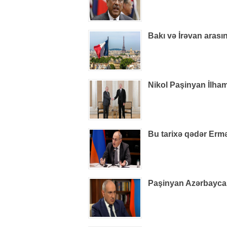
Bakı və İrəvan arasın
Nikol Paşinyan İlham
Bu tarixə qədər Ermə
Paşinyan Azərbaycan 