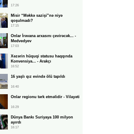
17:26
Misir “Məkkə sazişi”nə niyə
qoşulmadı?
17:15
Onlar İrəvana arxasını çevirəcək... -
Medvedyev
17:03
Xəzərin hüquqi statusu haqqında
Konvensiya... - Arakçı
16:52
16 yaşlı qız evində ölü tapıldı
16:40
Onlar regionu tərk etməlidir - Vilayəti
16:29
Dünya Bankı Suriyaya 100 milyon
ayırdı
16:17