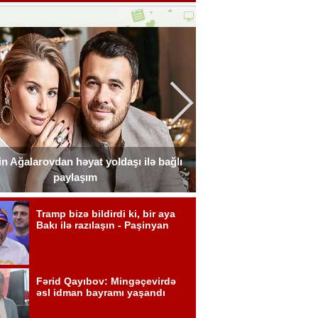
n Ağalarovdan həyat yoldaşı ilə bağlı
Blogerin əri onun ad g
paylaşım
Fot