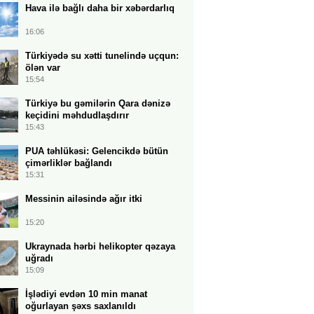
Hava ilə bağlı daha bir xəbərdarlıq
16:06
Türkiyədə su xətti tunelində uçqun:
ölən var
15:54
Türkiyə bu gəmilərin Qara dənizə
keçidini məhdudlaşdırır
15:43
PUA təhlükəsi: Gelencikdə bütün
çimərliklər bağlandı
15:31
Messinin ailəsində ağır itki
15:20
Ukraynada hərbi helikopter qəzaya
uğradı
15:09
İşlədiyi evdən 10 min manat
oğurlayan şəxs saxlanıldı