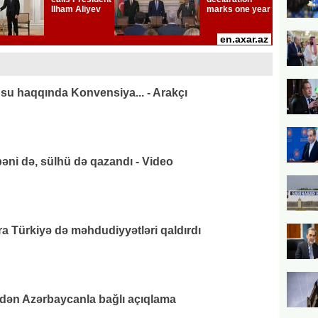
su haqqında Konvensiya... - Arakçı
əni də, sülhü də qazandı - Video
 Türkiyə də məhdudiyyətləri qaldırdı
ndən Azərbaycanla bağlı açıqlama