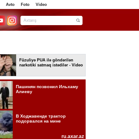
Avto
Foto
Video
Füzuliyə PUA ilə göndərilən
narkotiki satmaq istədilər - Video