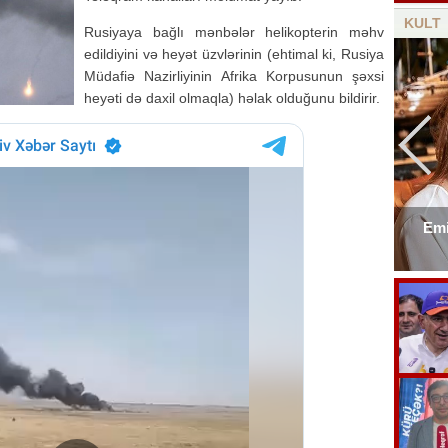
KULT
Rusiyaya bağlı mənbələr helikopterin məhv
edildiyini və heyət üzvlərinin (ehtimal ki, Rusiya
Müdafiə Nazirliyinin Afrika Korpusunun şəxsi
heyəti də daxil olmaqla) həlak olduğunu bildirir.
Emi
Elşad Xosenin ölüm xəbəri yayıldı