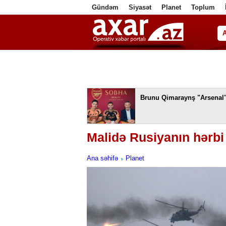
Gündəm
Siyasət
Planet
Toplum
ا
Brunu Qimaraynş "Arsenal
Malidə Rusiyanın hərbi 
Ana səhifə
Planet