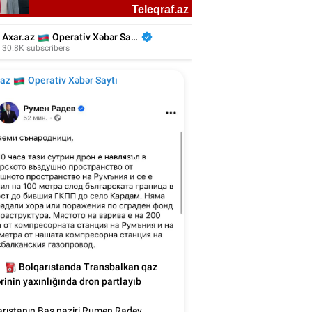
n Ağalarovdan həyat yoldaşı ilə bağlı
paylaşım