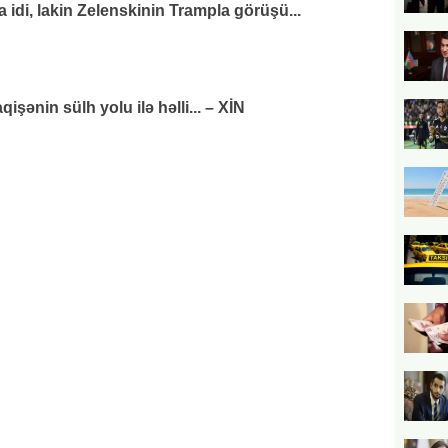
di, lakin Zelenskinin Trampla görüşü...
ənin sülh yolu ilə həlli... – XİN