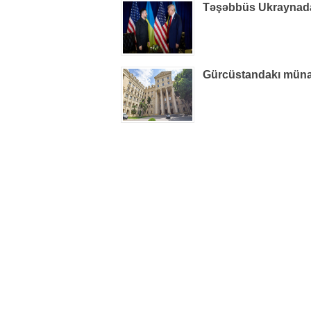
Təşəbbüs Ukraynada i
Gürcüstandakı münaqiş