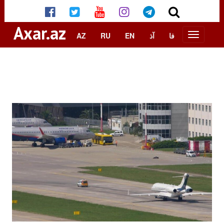
Axar.az
AZ
RU
EN
آذ
فا