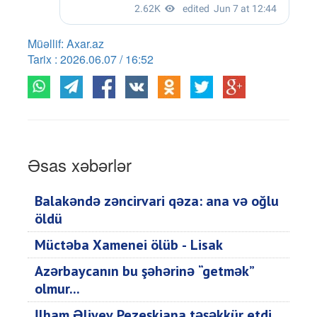
Müəllif: Axar.az
Tarix : 2026.06.07 / 16:52
Əsas xəbərlər
Balakəndə zəncirvari qəza: ana və oğlu
öldü
Müctəba Xamenei ölüb - Lisak
Azərbaycanın bu şəhərinə “getmək”
olmur...
İlham Əliyev Pezeşkiana təşəkkür etdi