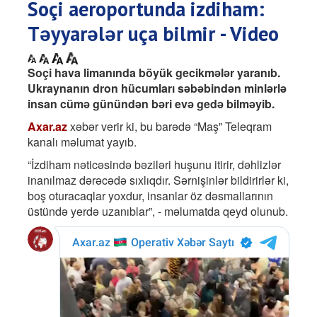
Soçi aeroportunda izdiham:
Təyyarələr uça bilmir - Video
Soçi hava limanında böyük gecikmələr yaranıb.
Ukraynanın dron hücumları səbəbindən minlərlə
insan cümə günündən bəri evə gedə bilməyib.
Axar.az
xəbər verir ki, bu barədə “Maş” Teleqram
kanalı məlumat yayıb.
“İzdiham nəticəsində bəziləri huşunu itirir, dəhlizlər
inanılmaz dərəcədə sıxlıqdır. Sərnişinlər bildirirlər ki,
boş oturacaqlar yoxdur, insanlar öz dəsmallarının
üstündə yerdə uzanıblar”, - məlumatda qeyd olunub.