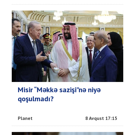
Misir “Məkkə sazişi”nə niyə
qoşulmadı?
Planet
8 Avqust 17:15