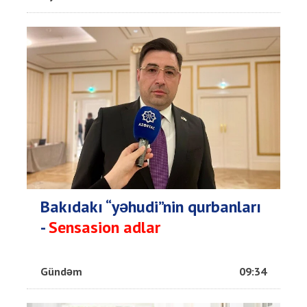
Bakıdakı “yəhudi”nin qurbanları
-
Sensasion adlar
Gündəm
09:34