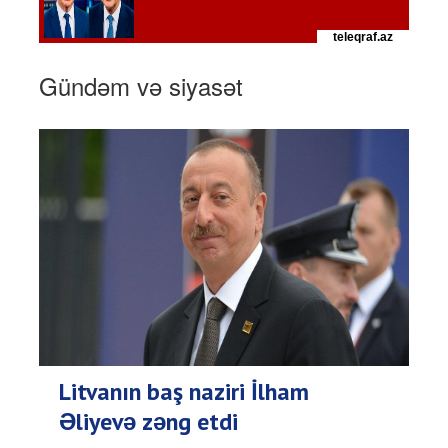
Gündəm və siyasət
Litvanın baş naziri İlham
Əliyevə zəng etdi