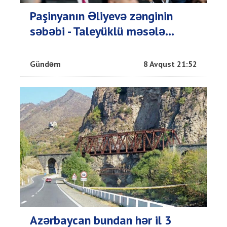
Paşinyanın Əliyevə zənginin
səbəbi - Taleyüklü məsələ...
Gündəm
8 Avqust 21:52
Azərbaycan bundan hər il 3