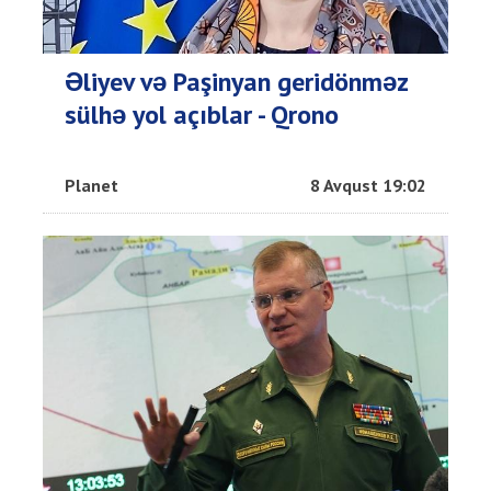
Əliyev və Paşinyan geridönməz
sülhə yol açıblar - Qrono
Planet
8 Avqust 19:02