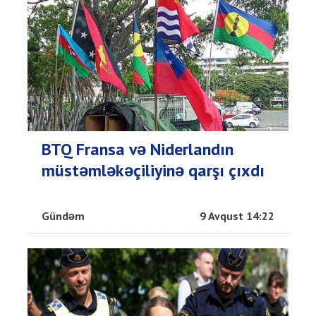
BTQ Fransa və Niderlandın
müstəmləkəçiliyinə qarşı çıxdı
Gündəm
9 Avqust 14:22