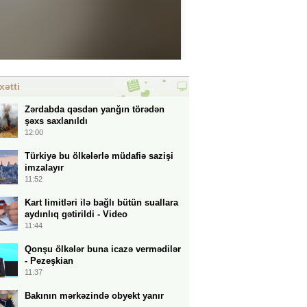
xətti
Zərdabda qəsdən yanğın törədən
şəxs saxlanıldı
12:00
Türkiyə bu ölkələrlə müdafiə sazişi
imzalayır
11:52
Kart limitləri ilə bağlı bütün suallara
aydınlıq gətirildi - Video
11:44
Qonşu ölkələr buna icazə vermədilər
- Pezeşkian
11:37
Bakının mərkəzində obyekt yanır