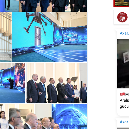
Elçinin Fəxri xiyabandakı qəbirüstü abidəsi -
İta
Foto