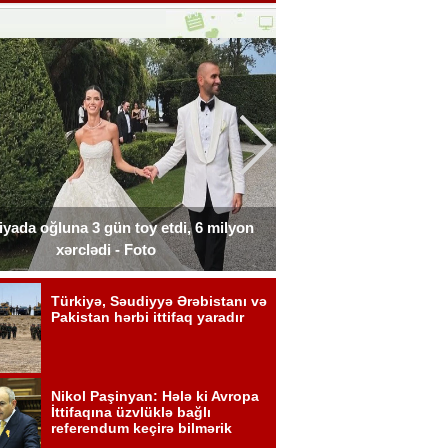
liyada oğluna 3 gün toy etdi, 6 milyon
Xərçəngdən əziyyət çə
xərclədi - Foto
payla