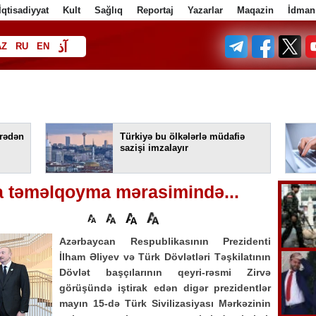
İqtisadiyyat
Kult
Sağlıq
Reportaj
Yazarlar
Maqazin
İdman
آذ
AZ
RU
EN
ف
rədən
Türkiyə bu ölkələrlə müdafiə
sazişi imzalayır
a təməlqoyma mərasimində...
Azərbaycan Respublikasının Prezidenti
İlham Əliyev və Türk Dövlətləri Təşkilatının
Dövlət başçılarının qeyri-rəsmi Zirvə
görüşündə iştirak edən digər prezidentlər
mayın 15-də Türk Sivilizasiyası Mərkəzinin