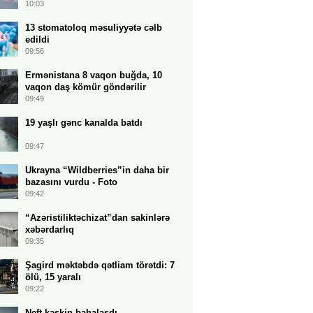
10:03
13 stomatoloq məsuliyyətə cəlb
edildi
09:56
Ermənistana 8 vaqon buğda, 10
vaqon daş kömür göndərilir
09:49
19 yaşlı gənc kanalda batdı
09:47
Ukrayna “Wildberries”in daha bir
bazasını vurdu - Foto
09:42
“Azəristiliktəchizat”dan sakinlərə
xəbərdarlıq
09:35
Şagird məktəbdə qətliam törətdi: 7
ölü, 15 yaralı
09:22
Neft kəskin bahalaşdı