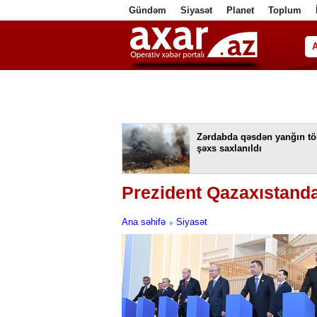
Gündəm
Siyasət
Planet
Toplum
ا
Zərdabda qəsdən yanğın tö
şəxs saxlanıldı
Prezident Qazaxıstand
Ana səhifə
Siyasət