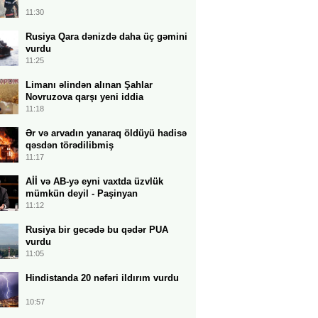
11:30
Rusiya Qara dənizdə daha üç gəmini
vurdu
11:25
Limanı əlindən alınan Şahlar
Novruzova qarşı yeni iddia
11:18
Ər və arvadın yanaraq öldüyü hadisə
qəsdən törədilibmiş
11:17
Aİİ və AB-yə eyni vaxtda üzvlük
mümkün deyil - Paşinyan
11:12
Rusiya bir gecədə bu qədər PUA
vurdu
11:05
Hindistanda 20 nəfəri ildırım vurdu
10:57