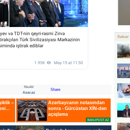
Xəbər 
Müəllif
Share
Axar.az