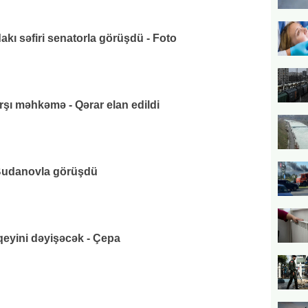
ı səfiri senatorla görüşdü - Foto
rşı məhkəmə - Qərar elan edildi
udanovla görüşdü
eyini dəyişəcək - Çepa