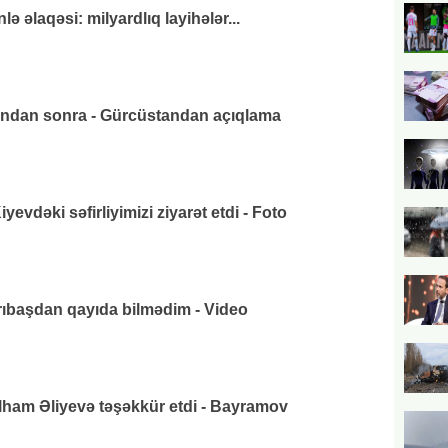
 əlaqəsi: milyardlıq layihələr...
ından sonra - Gürcüstandan açıqlama
vdəki səfirliyimizi ziyarət etdi - Foto
arıbaşdan qayıda bilmədim - Video
lham Əliyevə təşəkkür etdi - Bayramov