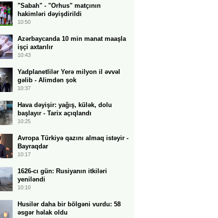
"Sabah" - "Orhus" matçının
hakimləri dəyişdirildi
10:50
Azərbaycanda 10 min manat maaşla
işçi axtarılır
10:43
Yadplanetlilər Yerə milyon il əvvəl
gəlib - Alimdən şok
10:37
Hava dəyişir: yağış, külək, dolu
başlayır - Tarix açıqlandı
10:25
Avropa Türkiyə qazını almaq istəyir -
Bayraqdar
10:17
1626-cı gün: Rusiyanın itkiləri
yeniləndi
10:10
Husilər daha bir bölgəni vurdu: 58
əsgər həlak oldu