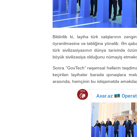
Bildirilib ki, layihə türk xalqlarının zə
öyrənilməsinə və təbliğinə yönəlib. Ən qab
türk sivilizasiyasının dünya tarixində özü
böyük sivilizasiya olduğunu nümayiş etməkd
Sonra “GovTech” rəqəmsal həllərin təqdimatı
keçirilən layihələr barədə qonaqlara məl
arasında, həmçinin bu istiqamətdə əməkdaşl