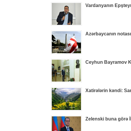
Vardanyanın Epşteynlə
Azərbaycanın notas
Ceyhun Bayramov Kiye
Xatirələrin kəndi: S
Zelenski buna görə İ