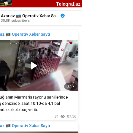
liyada oğluna 3 gün toy etdi, 6 milyon
xərclədi - Foto