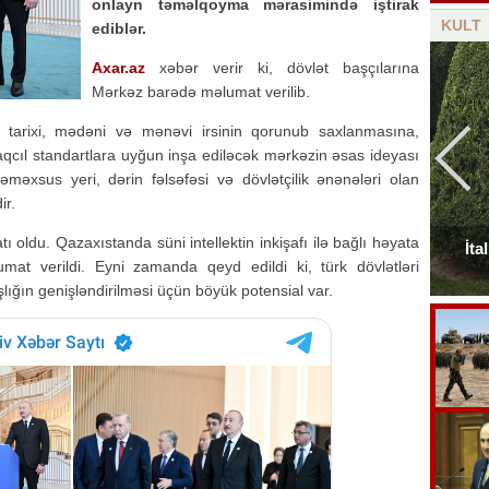
onlayn təməlqoyma mərasimində iştirak
KULT
ediblər.
Axar.az
xəbər verir ki, dövlət başçılarına
Mərkəz barədə məlumat verilib.
ngin tarixi, mədəni və mənəvi irsinin qorunub saxlanmasına,
aqcıl standartlara uyğun inşa ediləcək mərkəzin əsas ideyası
nəməxsus yeri, dərin fəlsəfəsi və dövlətçilik ənənələri olan
ir.
 oldu. Qazaxıstanda süni intellektin inkişafı ilə bağlı həyata
Elçinin Fəxri xiyabandakı qəbirüstü abidəsi -
İta
umat verildi. Eyni zamanda qeyd edildi ki, türk dövlətləri
Foto
ığın genişləndirilməsi üçün böyük potensial var.