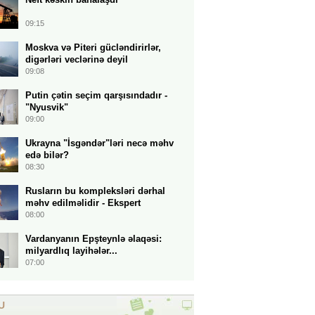
09:15
Moskva və Piteri gücləndirirlər,
digərləri veclərinə deyil
09:08
Putin çətin seçim qarşısındadır -
"Nyusvik"
09:00
Ukrayna "İsgəndər"ləri necə məhv
edə bilər?
08:30
Rusların bu kompleksləri dərhal
məhv edilməlidir - Ekspert
08:00
Vardanyanın Epşteynlə əlaqəsi:
milyardlıq layihələr...
07:00
U