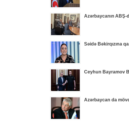
Azərbaycanın ABŞ-dak
Səidə Bəkirqızına qa
Ceyhun Bayramov B
Azərbaycan da mövq