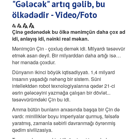
"Gələcək" artıq gəlib, bu
ölkədədir - Video/Foto
Çinə gedənədək bu ölkə mənimçün daha çox ad
idi, anlayış idi, nəinki real məkan.
Mənimçün Çin - çoxluq demək idi. Milyardı təsəvvür
etmək asan deyil. Bir milyarddan daha artığı isə…
hər mənada çoxdur.
Dünyanın ikinci böyük iqtisadiyyatı. 1,4 milyard
insanın yaşadığı nəhəng bir sistem. Süni
intellektdən robot texnologiyalarına qədər 21-ci
əsrin gələcəyini yazmağa çalışan bir dövlət...
təsəvvürümdəki Çin bu idi.
Amma bütün bunların arxasında başqa bir Çin də
vardı: minilliklər boyu imperiyalar qurmuş, fəlsəfə
yaratmış, zamanla səbirli davranmağı öyrənmiş
qədim sivilizasiya.