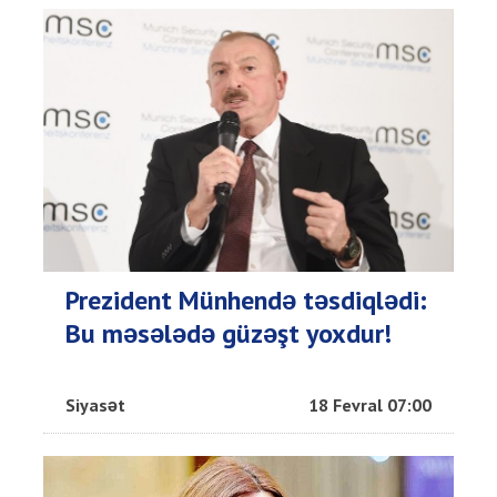
Prezident Münhendə təsdiqlədi:
Bu məsələdə güzəşt yoxdur!
Siyasət
18 Fevral 07:00