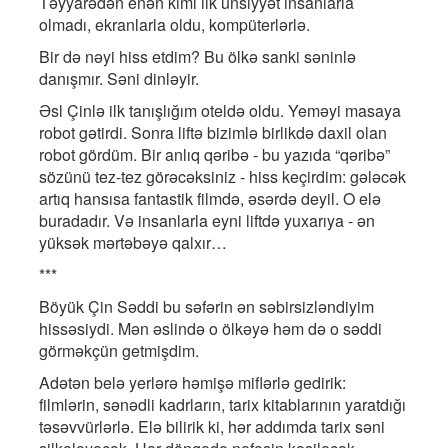
Təyyarədən enən kimi ilk ünsiyyət insanlarla
olmadı, ekranlarla oldu, kompüterlərlə.
Bir də nəyi hiss etdim? Bu ölkə sanki səninlə
danışmır. Səni dinləyir.
Əsl Çinlə ilk tanışlığım oteldə oldu. Yeməyi masaya
robot gətirdi. Sonra liftə bizimlə birlikdə daxil olan
robot gördüm. Bir anlıq qəribə - bu yazıda “qəribə”
sözünü tez-tez görəcəksiniz - hiss keçirdim: gələcək
artıq hansısa fantastik filmdə, əsərdə deyil. O elə
buradadır. Və insanlarla eyni liftdə yuxarıya - ən
yüksək mərtəbəyə qalxır…
***
Böyük Çin Səddi bu səfərin ən səbirsizləndiyim
hissəsiydi. Mən əslində o ölkəyə həm də o səddi
görməkçün getmişdim.
Adətən belə yerlərə həmişə miflərlə gedirik:
filmlərin, sənədli kadrların, tarix kitablarının yaratdığı
təsəvvürlərlə. Elə bilirik ki, hər addımda tarix səni