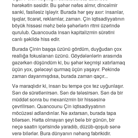
hərəkətin səsidir. Bu şəhər nəfəs almır, dincəlmir
sanki, fasiləsiz işləyir. Burada hər şey axır: insanlar,
işıqlar, ticarət, reklamlar, zaman. Çin iqtisadiyyatının
böyük hissəsi məhz belə şəhərlərin ritmi üzərində
qurulub. Quancouda insan kapitalizmin sürətini
canlı şəkildə hiss edir.
Burada Çinin başqa üzünü gördüm, duyğudan çox
reallığa fokuslanan üzünü. Göydələnlərin arasında
gəzərkən düşündüm ki, bu şəhər keçmişi xatırlamaq
üçün yox, gələcəyi qurmaq üçün yaşayır. Pekində
zaman dayanmışdısa, burada zaman qaçır...
Və maraqlıdır ki, insan bu tempə çox tez uyğunlaşır.
Sən də sürətlənirsən. Sən də tələsirsən. Sən də bir
müddət sonra bu mexanizmin bir hissəsinə
çevrilirsən. Quancounu Çin iqtisadiyyatının
möcüzəsi adlandırılar. Nə axtarsan, burada tapa
bilərsən. Hətta olmayan şeyi belə bir günün, bir
neçə saatin içərisində yaradıb, düzüb-qoşub sənə
verə bilərlər. Bura dünyanın nəhəng fabrikidir.