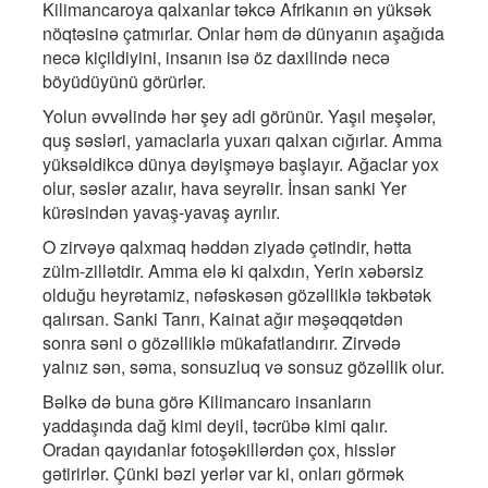
Kilimancaroya qalxanlar təkcə Afrikanın ən yüksək
nöqtəsinə çatmırlar. Onlar həm də dünyanın aşağıda
necə kiçildiyini, insanın isə öz daxilində necə
böyüdüyünü görürlər.
Yolun əvvəlində hər şey adi görünür. Yaşıl meşələr,
quş səsləri, yamaclarla yuxarı qalxan cığırlar. Amma
yüksəldikcə dünya dəyişməyə başlayır. Ağaclar yox
olur, səslər azalır, hava seyrəlir. İnsan sanki Yer
kürəsindən yavaş-yavaş ayrılır.
O zirvəyə qalxmaq həddən ziyadə çətindir, hətta
zülm-zillətdir. Amma elə ki qalxdın, Yerin xəbərsiz
olduğu heyrətamiz, nəfəskəsən gözəlliklə təkbətək
qalırsan. Sanki Tanrı, Kainat ağır məşəqqətdən
sonra səni o gözəlliklə mükafatlandırır. Zirvədə
yalnız sən, səma, sonsuzluq və sonsuz gözəllik olur.
Bəlkə də buna görə Kilimancaro insanların
yaddaşında dağ kimi deyil, təcrübə kimi qalır.
Oradan qayıdanlar fotoşəkillərdən çox, hisslər
gətirirlər. Çünki bəzi yerlər var ki, onları görmək