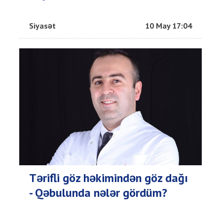
Siyasət
10 May 17:04
Tərifli göz həkimindən göz dağı
- Qəbulunda nələr gördüm?