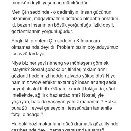
mümkün deyil, yaşamaq mümkündür.
Mən Çin səddində - o qədimliyin, insan gücünün,
nizamının, müqavimətinin üstündə bir daha anladım
ki, bəzən insanın ən böyük yorğunluğu fiziki deyil,
gözləntilərinin yorğunluğudur.
Yəqin ki, problem Çin səddinin Klimancaro
olmamasında deyildi. Problem bizim böyütdüyümüz
təsəvvürlərdəydi.
Niyə biz hər şeyi nəhəng və möhtəşəm görmək
istəyirik? Sosial şəbəkələr, filmlər, reklamlarmı
gözlənti həddimizi həddən ziyadə yüksəldib? Niyə
hamımız “wow effekti” axtarırıq? İnsanlar artıq sadə
heyrət hissini itirib. Günah texnoloji inkişafda, süni
intellektdə, ağıllı cihazlardadırmı? Nostaljiylə
yaşayan, hələ də yaşayan yalnız mənəmmi? Bəlkə
bura 20 il əvvəl gəlsəydim, təəssüratım tamamilə
fərqli olacaqdı?..
Halbuki bəzi məkanların gücü dramatik gözəlliyində,
cazibəsində deyil, zaman qarşısında susmağı