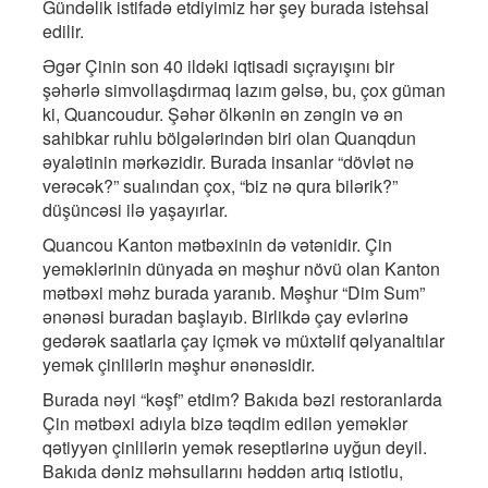
Gündəlik istifadə etdiyimiz hər şey burada istehsal
edilir.
Əgər Çinin son 40 ildəki iqtisadi sıçrayışını bir
şəhərlə simvollaşdırmaq lazım gəlsə, bu, çox güman
ki, Quancoudur. Şəhər ölkənin ən zəngin və ən
sahibkar ruhlu bölgələrindən biri olan Quanqdun
əyalətinin mərkəzidir. Burada insanlar “dövlət nə
verəcək?” sualından çox, “biz nə qura bilərik?”
düşüncəsi ilə yaşayırlar.
Quancou Kanton mətbəxinin də vətənidir. Çin
yeməklərinin dünyada ən məşhur növü olan Kanton
mətbəxi məhz burada yaranıb. Məşhur “Dim Sum”
ənənəsi buradan başlayıb. Birlikdə çay evlərinə
gedərək saatlarla çay içmək və müxtəlif qəlyanaltılar
yemək çinlilərin məşhur ənənəsidir.
Burada nəyi “kəşf” etdim? Bakıda bəzi restoranlarda
Çin mətbəxi adıyla bizə təqdim edilən yeməklər
qətiyyən çinlilərin yemək reseptlərinə uyğun deyil.
Bakıda dəniz məhsullarını həddən artıq istiotlu,