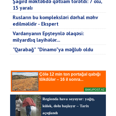
Şagird məktəbdə qətliam törətdi: 7 ölü,
15 yaralı
Rusların bu kompleksləri dərhal məhv
edilməlidir - Ekspert
Vardanyanın Epşteynlə əlaqəsi:
milyardlıq layihələr...
"Qarabağ" "Dinamo"ya məğlub oldu