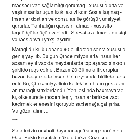
məqsədi var: sağlamlığı qorumaq - xüsusilə orta və
yaşlı insanlar üçün fiziki aktivlikdir. Sosiallaşmaq -
insanlar dostları və qonşuları ilə görüşür, ünsiyyət
qururlar. Tənhalığın qarşısını almaq - xüsusilə
təqaüdçülər üçün vacibdir. Stressi azaltmaq - musiqi
və rəqs əhvalı yaxşılaşdırır.
Maraqlıdır ki, bu ənənə 90-cı illərdən sonra xüsusilə
geniş yayılıb. Bu gün Çində milyonlarla insan hər
axşam eyni vaxtda meydanlarda toplaşaraq sinxron
şəkildə rəqs edirlər. Bəzən 20-30 nəfərlik qruplar,
bəzən isə yüzlərlə insan bir meydanda birlikdə rəqs
edir. Bu, Çin cəmiyyətinin kollektiv ruhunu göstərən
ən maraqlı ştrixlərdəndir. Yəni əslində baxmayaraq
ki, ölkə sürətlə modernləşir, insanlar birlikdə vaxt
keçirmək ənənəsini qoruyub saxlamağa çalışırlar.
Və gözəl alınır…
***
Səfərimizin növbəti dayanacağı “Guangzhou” oldu.
Əgər Pekin keçmişin sükutudursa, Quancou