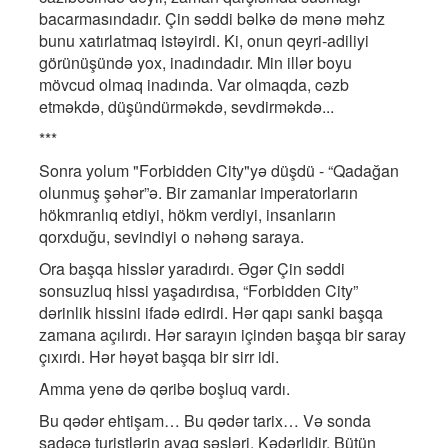
bacarmasındadır. Çin səddi bəlkə də mənə məhz
bunu xatırlatmaq istəyirdi. Ki, onun qeyri-adiliyi
görünüşündə yox, inadındadır. Min illər boyu
mövcud olmaq inadında. Var olmaqda, cəzb
etməkdə, düşündürməkdə, sevdirməkdə...
***
Sonra yolum "Forbidden City"yə düşdü - “Qadağan
olunmuş şəhər”ə. Bir zamanlar imperatorların
hökmranlıq etdiyi, hökm verdiyi, insanların
qorxduğu, sevindiyi o nəhəng saraya.
Ora başqa hisslər yaradırdı. Əgər Çin səddi
sonsuzluq hissi yaşadırdısa, “Forbidden City”
dərinlik hissini ifadə edirdi. Hər qapı sanki başqa
zamana açılırdı. Hər sarayın içindən başqa bir saray
çıxırdı. Hər həyət başqa bir sirr idi.
Amma yenə də qəribə boşluq vardı.
Bu qədər ehtişam… Bu qədər tarix… Və sonda
sadəcə turistlərin ayaq səsləri. Kədərlidir. Bütün