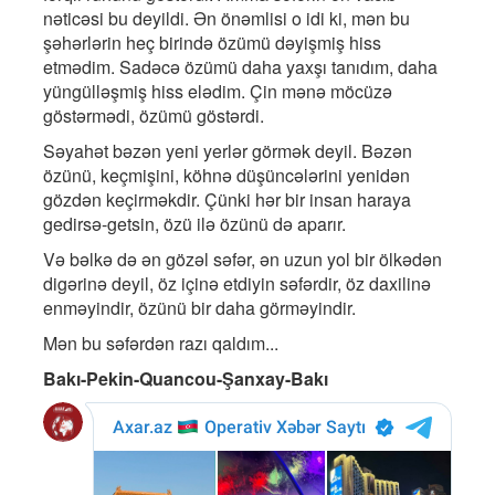
nəticəsi bu deyildi. Ən önəmlisi o idi ki, mən bu
şəhərlərin heç birində özümü dəyişmiş hiss
etmədim. Sadəcə özümü daha yaxşı tanıdım, daha
yüngülləşmiş hiss elədim. Çin mənə möcüzə
göstərmədi, özümü göstərdi.
Səyahət bəzən yeni yerlər görmək deyil. Bəzən
özünü, keçmişini, köhnə düşüncələrini yenidən
gözdən keçirməkdir. Çünki hər bir insan haraya
gedirsə-getsin, özü ilə özünü də aparır.
Və bəlkə də ən gözəl səfər, ən uzun yol bir ölkədən
digərinə deyil, öz içinə etdiyin səfərdir, öz daxilinə
enməyindir, özünü bir daha görməyindir.
Mən bu səfərdən razı qaldım...
Bakı-Pekin-Quancou-Şanxay-Bakı