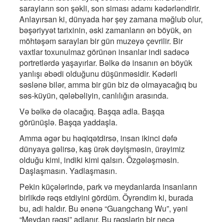
sarayların son şəkli, son siması adamı kədərləndirir.
Anlayırsan ki, dünyada hər şey zamana məğlub olur,
bəşəriyyət tarixinin, əski zamanların ən böyük, ən
möhtəşəm sarayları bir gün muzeyə çevrilir. Bir
vaxtlar toxunulmaz görünən insanlar indi sadəcə
portretlərdə yaşayırlar. Bəlkə də insanın ən böyük
yanlışı əbədi olduğunu düşünməsidir. Kədərli
səslənə bilər, amma bir gün biz də olmayacağıq bu
səs-küyün, qələbəliyin, canlılığın arasında.
Və bəlkə də olacağıq. Başqa adla. Başqa
görünüşlə. Başqa yaddaşla.
Amma əgər bu həqiqətdirsə, insan ikinci dəfə
dünyaya gəlirsə, kaş ürək dəyişməsin, ürəyimiz
olduğu kimi, indiki kimi qalsın. Özgələşməsin.
Daşlaşmasın. Yadlaşmasın.
Pekin küçələrində, park və meydanlarda insanların
birlikdə rəqs etdiyini gördüm. Öyrəndim ki, burada
bu, adi haldır. Bu ənənə “Guangchang Wu”, yəni
“Meydan rəqsi” adlanır. Bu rəqslərin bir neçə