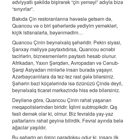
ədviyyatlı şəkildə bişirərək “çin yeməyi” adıyla bizə
“sırıyırlar”.
Bakıda Çin restoranlarına həvəslə getsəm də,
Quancou və o biri şəhərlərdə yediyim yeməkləri,
kiçik istisnalarla, bəyənmədim…
Quancou Çinin beynəlxalq şəhəridir. Pekin siyasi,
Şanxay maliyyə paytaxtıdırsa, Quancou əcnəbi
tacirlərin, biznesmenlərin paytaxtı hesab olunur.
Afrikadan, Yaxın Şərqdən, Avropadan və Cənub-
Şərqi Asiyadan minlərlə insan burada yaşayır.
Azərbaycanlılara da tez-tez rast gələ bilərsiniz.
Şəhərin bəzi küçələrində isə özünüzü Çində deyil,
beynəlxalq ticarət mərkəzində hiss edə bilərsiniz.
Deyilənə görə, Quancou Çinin rahat yaşanan
meqapolislərindən biridir. İqlimi subtropikdir. Qış
fəsli demək olar ki, olmur. Biz fevralda yay-yaz
paltarlarını rahat geyinə bilirdik. Fevral ayında belə
ağaclar yaşıldır.
Bu şəhərin ən ilginc paradoksu odur ki, insanı ilk