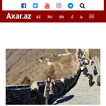
Axar.az
AZ
RU
EN
آذ
فا