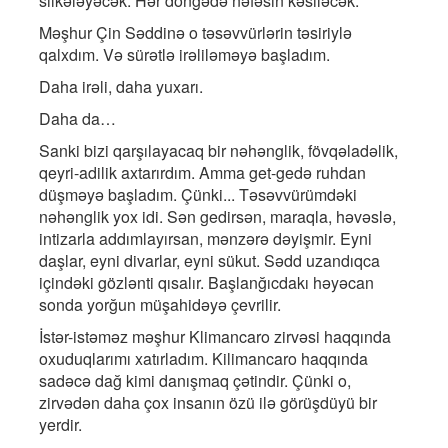
silkələyəcək. Hər döngədə nəfəsin kəsiləcək.
Məşhur Çin Səddinə o təsəvvürlərin təsiriylə
qalxdım. Və sürətlə irəliləməyə başladım.
Daha irəli, daha yuxarı.
Daha da…
Sanki bizi qarşılayacaq bir nəhənglik, fövqəladəlik,
qeyri-adilik axtarırdım. Amma get-gedə ruhdan
düşməyə başladım. Çünki... Təsəvvürümdəki
nəhənglik yox idi. Sən gedirsən, maraqla, həvəslə,
intizarla addımlayırsan, mənzərə dəyişmir. Eyni
daşlar, eyni divarlar, eyni sükut. Sədd uzandıqca
içindəki gözlənti qısalır. Başlanğıcdakı həyəcan
sonda yorğun müşahidəyə çevrilir.
İstər-istəməz məşhur Klimancaro zirvəsi haqqında
oxuduqlarımı xatırladım. Kilimancaro haqqında
sadəcə dağ kimi danışmaq çətindir. Çünki o,
zirvədən daha çox insanın özü ilə görüşdüyü bir
yerdir.