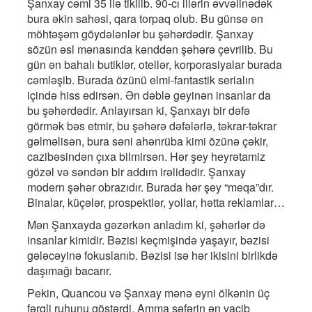
Şanxay cəmi 35 ilə tikilib. 90-cı illərin əvvəlinədək
bura əkin sahəsi, qara torpaq olub. Bu günsə ən
möhtəşəm göydələnlər bu şəhərdədir. Şanxay
sözün əsl mənasında kənddən şəhərə çevrilib. Bu
gün ən bahalı butiklər, otellər, korporasiyalar burada
cəmləşib. Burada özünü elmi-fantastik serialın
içində hiss edirsən. Ən dəblə geyinən insanlar da
bu şəhərdədir. Anlayırsan ki, Şanxayı bir dəfə
görmək bəs etmir, bu şəhərə dəfələrlə, təkrar-təkrar
gəlməlisən, bura səni ahənrüba kimi özünə çəkir,
cazibəsindən çıxa bilmirsən. Hər şey heyrətamiz
gözəl və səndən bir addım irəlidədir. Şanxay
modern şəhər obrazıdır. Burada hər şey “meqa”dır.
Binalar, küçələr, prospektlər, yollar, hətta reklamlar…
Mən Şanxayda gəzərkən anladım ki, şəhərlər də
insanlar kimidir. Bəzisi keçmişində yaşayır, bəzisi
gələcəyinə fokuslanıb. Bəzisi isə hər ikisini birlikdə
daşımağı bacarır.
Pekin, Quancou və Şanxay mənə eyni ölkənin üç
fərqli ruhunu göstərdi. Amma səfərin ən vacib