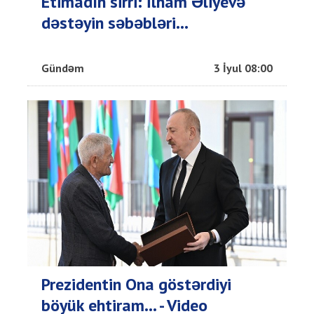
Etimadın sirri: İlham Əliyevə
dəstəyin səbəbləri...
Gündəm
3 İyul 08:00
Prezidentin Ona göstərdiyi
böyük ehtiram... - Video