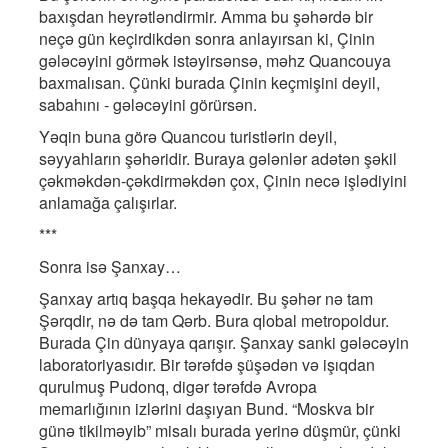
baxışdan heyrətləndirmir. Amma bu şəhərdə bir
neçə gün keçirdikdən sonra anlayırsan ki, Çinin
gələcəyini görmək istəyirsənsə, məhz Quancouya
baxmalısan. Çünki burada Çinin keçmişini deyil,
sabahını - gələcəyini görürsən.
Yəqin buna görə Quancou turistlərin deyil,
səyyahların şəhəridir. Buraya gələnlər adətən şəkil
çəkməkdən-çəkdirməkdən çox, Çinin necə işlədiyini
anlamağa çalışırlar.
***
Sonra isə Şanxay…
Şanxay artıq başqa hekayədir. Bu şəhər nə tam
Şərqdir, nə də tam Qərb. Bura qlobal metropoldur.
Burada Çin dünyaya qarışır. Şanxay sanki gələcəyin
laboratoriyasıdır. Bir tərəfdə şüşədən və işıqdan
qurulmuş Pudonq, digər tərəfdə Avropa
memarlığının izlərini daşıyan Bund. “Moskva bir
günə tikilməyib” misalı burada yerinə düşmür, çünki