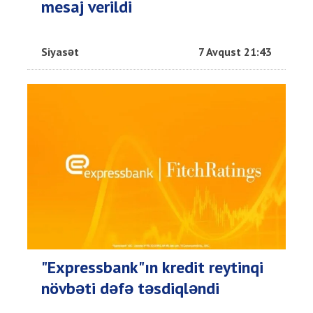
mesaj verildi
Siyasət
7 Avqust 21:43
"Expressbank"ın kredit reytinqi
növbəti dəfə təsdiqləndi