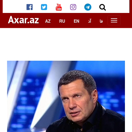
Axar.az
AZ
RU
EN
آذ
فا