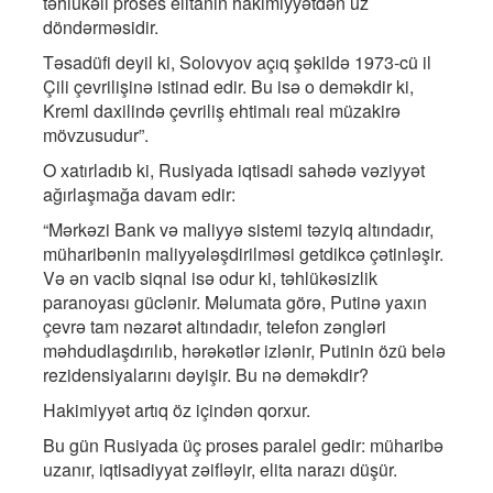
təhlükəli proses elitanın hakimiyyətdən üz
döndərməsidir.
Təsadüfi deyil ki, Solovyov açıq şəkildə 1973-cü il
Çili çevrilişinə istinad edir. Bu isə o deməkdir ki,
Kreml daxilində çevriliş ehtimalı real müzakirə
mövzusudur”.
O xatırladıb ki, Rusiyada iqtisadi sahədə vəziyyət
ağırlaşmağa davam edir:
“Mərkəzi Bank və maliyyə sistemi təzyiq altındadır,
müharibənin maliyyələşdirilməsi getdikcə çətinləşir.
Və ən vacib siqnal isə odur ki, təhlükəsizlik
paranoyası güclənir. Məlumata görə, Putinə yaxın
çevrə tam nəzarət altındadır, telefon zəngləri
məhdudlaşdırılıb, hərəkətlər izlənir, Putinin özü belə
rezidensiyalarını dəyişir. Bu nə deməkdir?
Hakimiyyət artıq öz içindən qorxur.
Bu gün Rusiyada üç proses paralel gedir: müharibə
uzanır, iqtisadiyyat zəifləyir, elita narazı düşür.