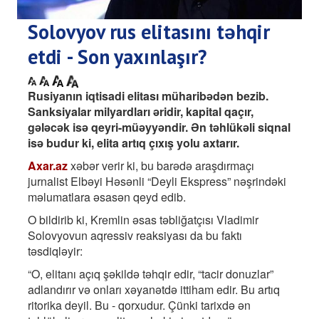
Solovyov rus elitasını təhqir
etdi - Son yaxınlaşır?
Rusiyanın iqtisadi elitası müharibədən bezib.
Sanksiyalar milyardları əridir, kapital qaçır,
gələcək isə qeyri-müəyyəndir. Ən təhlükəli siqnal
isə budur ki, elita artıq çıxış yolu axtarır.
Axar.az
xəbər verir ki, bu barədə araşdırmaçı
jurnalist Elbəyi Həsənli “Deyli Ekspress” nəşrindəki
məlumatlara əsasən qeyd edib.
O bildirib ki, Kremlin əsas təbliğatçısı Vladimir
Solovyovun aqressiv reaksiyası da bu faktı
təsdiqləyir:
“O, elitanı açıq şəkildə təhqir edir, “tacir donuzlar”
adlandırır və onları xəyanətdə ittiham edir. Bu artıq
ritorika deyil. Bu - qorxudur. Çünki tarixdə ən