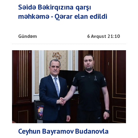
Səidə Bəkirqızına qarşı
məhkəmə - Qərar elan edildi
Gündəm
6 Avqust 21:10
Ceyhun Bayramov Budanovla