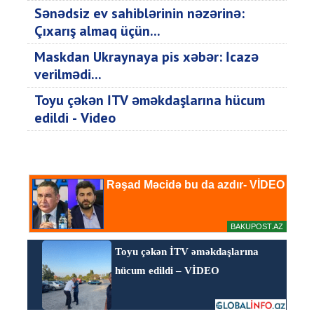
Sənədsiz ev sahiblərinin nəzərinə:
Çıxarış almaq üçün...
Maskdan Ukraynaya pis xəbər: İcazə
verilmədi...
Toyu çəkən İTV əməkdaşlarına hücum
edildi - Video