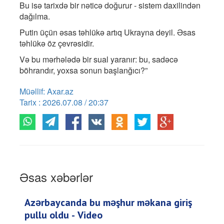
Bu isə tarixdə bir nəticə doğurur - sistem daxilindən
dağılma.
Putin üçün əsas təhlükə artıq Ukrayna deyil. Əsas
təhlükə öz çevrəsidir.
Və bu mərhələdə bir sual yaranır: bu, sadəcə
böhrandır, yoxsa sonun başlanğıcı?”
Müəllif: Axar.az
Tarix : 2026.07.08 / 20:37
Əsas xəbərlər
Azərbaycanda bu məşhur məkana giriş
pullu oldu - Video