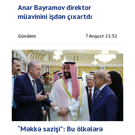
Anar Bayramov direktor
müavinini işdən çıxartdı
Gündəm
7 Avqust 21:52
“Məkkə sazişi”: Bu ölkələrə