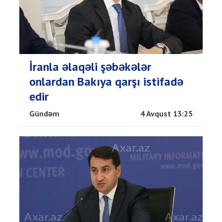
İranla əlaqəli şəbəkələr
onlardan Bakıya qarşı istifadə
edir
Gündəm
4 Avqust 13:25