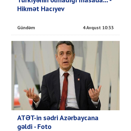
Hikmət Hacıyev
Gündəm
4 Avqust 10:33
ATƏT-in sədri Azərbaycana
gəldi - Foto