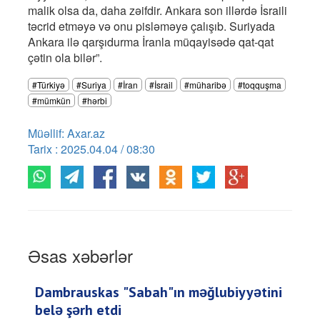
malik olsa da, daha zəifdir. Ankara son illərdə İsraili
təcrid etməyə və onu pisləməyə çalışıb. Suriyada
Ankara ilə qarşıdurma İranla müqayisədə qat-qat
çətin ola bilər”.
#Türkiyə
#Suriya
#İran
#İsrail
#müharibə
#toqquşma
#mümkün
#hərbi
Müəllif: Axar.az
Tarix : 2025.04.04 / 08:30
Əsas xəbərlər
Dambrauskas "Sabah"ın məğlubiyyətini
belə şərh etdi