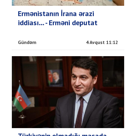
Ermənistanın İrana ərazi
iddiası... - Erməni deputat
Gündəm
4 Avqust 11:12
Türkiyənin olmadığı masada… -