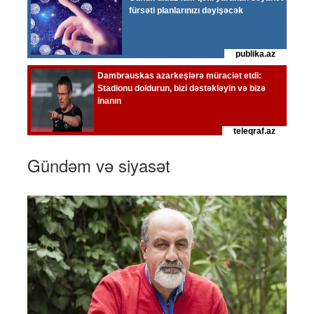
Gündəm və siyasət