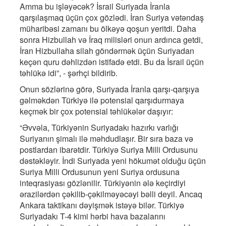
Amma bu işləyəcək? İsrail Suriyada İranla
qarşılaşmaq üçün çox gözlədi. İran Suriya vətəndaş
müharibəsi zamanı bu ölkəyə qoşun yeritdi. Daha
sonra Hizbullah və İraq milisləri onun ardınca getdi,
İran Hizbullaha silah göndərmək üçün Suriyadan
keçən quru dəhlizdən istifadə etdi. Bu da İsrail üçün
təhlükə idi”, - şərhçi bildirib.
Onun sözlərinə görə, Suriyada İranla qarşı-qarşıya
gəlməkdən Türkiyə ilə potensial qarşıdurmaya
keçmək bir çox potensial təhlükələr daşıyır:
“Əvvəla, Türkiyənin Suriyadakı hazırkı varlığı
Suriyanın şimalı ilə məhdudlaşır. Bir sıra baza və
postlardan ibarətdir. Türkiyə Suriya Milli Ordusunu
dəstəkləyir. İndi Suriyada yeni hökumət olduğu üçün
Suriya Milli Ordusunun yeni Suriya ordusuna
inteqrasiyası gözlənilir. Türkiyənin ələ keçirdiyi
ərazilərdən çəkilib-çəkilməyəcəyi bəlli deyil. Ancaq
Ankara taktikanı dəyişmək istəyə bilər. Türkiyə
Suriyadakı T-4 kimi hərbi hava bazalarını