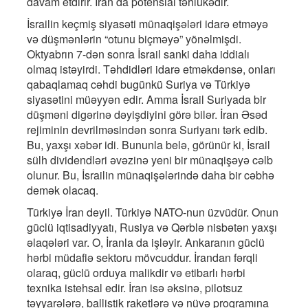
davam etdirir. İran da potensial təhlükədir.
İsrailin keçmiş siyasəti münaqişələri idarə etməyə
və düşmənlərin “otunu biçməyə” yönəlmişdi.
Oktyabrın 7-dən sonra İsrail sanki daha iddialı
olmaq istəyirdi. Təhdidləri idarə etməkdənsə, onları
qabaqlamaq cəhdi bugünkü Suriya və Türkiyə
siyasətini müəyyən edir. Amma İsrail Suriyada bir
düşməni digərinə dəyişdiyini görə bilər. İran Əsəd
rejiminin devrilməsindən sonra Suriyanı tərk edib.
Bu, yaxşı xəbər idi. Bununla belə, görünür ki, İsrail
sülh dividendləri əvəzinə yeni bir münaqişəyə cəlb
olunur. Bu, İsrailin münaqişələrində daha bir cəbhə
demək olacaq.
Türkiyə İran deyil. Türkiyə NATO-nun üzvüdür. Onun
güclü iqtisadiyyatı, Rusiya və Qərblə nisbətən yaxşı
əlaqələri var. O, İranla da işləyir. Ankaranın güclü
hərbi müdafiə sektoru mövcuddur. İrandan fərqli
olaraq, güclü orduya malikdir və etibarlı hərbi
texnika istehsal edir. İran isə əksinə, pilotsuz
təyyarələrə, ballistik raketlərə və nüvə proqramına