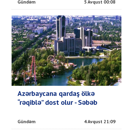
Gündəm
5 Avqust 00:08
Azərbaycana qardaş ölkə
“rəqiblə” dost olur - Səbəb
Gündəm
4 Avqust 21:09