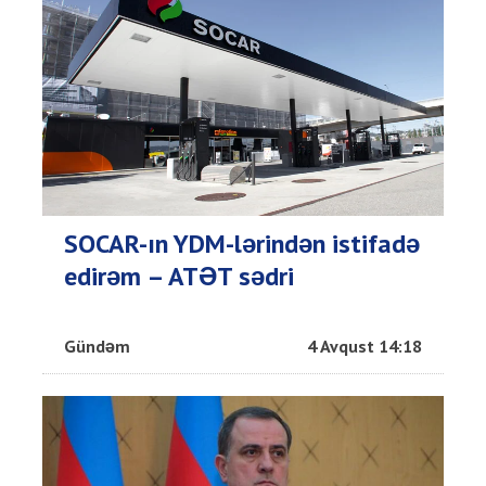
SOCAR-ın YDM-lərindən istifadə
edirəm – ATƏT sədri
Gündəm
4 Avqust 14:18