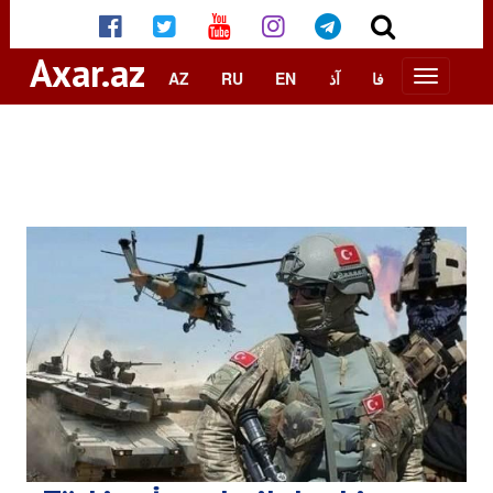
Axar.az
AZ
RU
EN
آذ
فا