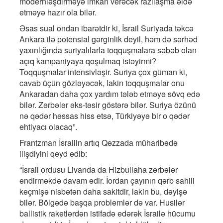
modernləşdirməyə imkan verəcək razılaşma əldə
etməyə hazır ola bilər.
Əsas sual ondan ibarətdir ki, İsrail Suriyada təkcə
Ankara ilə potensial gərginlik deyil, həm də sərhəd
yaxınlığında suriyalılarla toqquşmalara səbəb olan
açıq kampaniyaya qoşulmaq istəyirmi?
Toqquşmalar intensivləşir. Suriya çox güman ki,
cavab üçün gözləyəcək, lakin toqquşmalar onu
Ankaradan daha çox yardım tələb etməyə sövq edə
bilər. Zərbələr əks-təsir göstərə bilər. Suriya özünü
nə qədər həssas hiss etsə, Türkiyəyə bir o qədər
ehtiyacı olacaq”.
Frantzman İsrailin artıq Qəzzada müharibədə
ilişdiyini qeyd edib:
“İsrail ordusu Livanda da Hizbullaha zərbələr
endirməkdə davam edir. İordan çayının qərb sahili
keçmişə nisbətən daha sakitdir, lakin bu, dəyişə
bilər. Bölgədə başqa problemlər də var. Husilər
ballistik raketlərdən istifadə edərək İsrailə hücumu