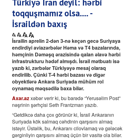
Türkiyə İran deyil: hərbi
toqquşmamız olsa.... -
İsraildən baxış
İsrailin aprelin 2-dən 3-nə keçən gecə Suriyaya
endirdiyi aviazərbələr Həma və T4 bazalarında,
həmçinin Dəməşq ərazisində qalan əlavə hərbi
infrastrukturu hədəf almışdı. İsrail mətbuatı isə
yazıb ki, zərbələr Türkiyəyə mesaj olaraq
endirilib. Çünki T-4 hərbi bazası və digər
obyektlərə Ankara Suriyada mühüm rol
oynamaq məqsədilə baxa bilər.
Axar.az
xəbər verir ki, bu barədə “Yerusəlim Post”
nəşrinin şərhçisi Seth Frantzman yazıb.
“Getdikcə daha çox görünür ki, İsrail Ankaranın
Suriyada kök salmaq cəhdinin qarşısını almaq
istəyir. Üstəlik, bu, Ankaranı cilovlamaq və gələcək
gərginliyin qarşısını almaq üçün bir vasitə ola bilər.