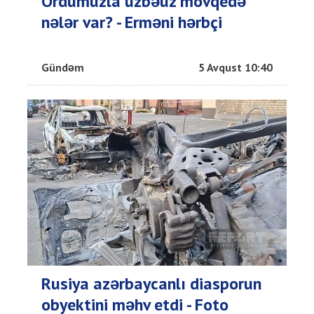
Ordumuzla üzbəüz mövqedə
nələr var? - Erməni hərbçi
Gündəm
5 Avqust 10:40
Rusiya azərbaycanlı diasporun
obyektini məhv etdi - Foto