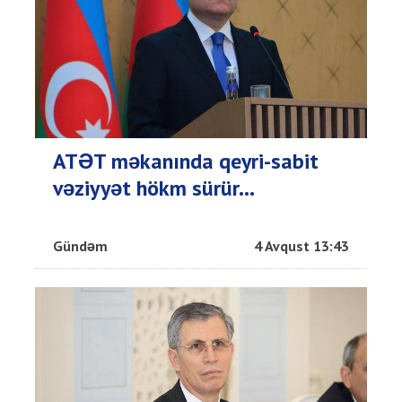
ATƏT məkanında qeyri-sabit
vəziyyət hökm sürür...
Gündəm
4 Avqust 13:43