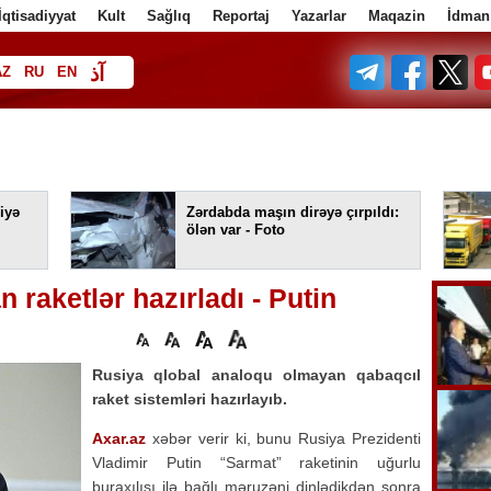
İqtisadiyyat
Kult
Sağlıq
Reportaj
Yazarlar
Maqazin
İdman
آذ
AZ
RU
EN
ف
iyə
Zərdabda maşın dirəyə çırpıldı:
ölən var - Foto
raketlər hazırladı - Putin
Rusiya qlobal analoqu olmayan qabaqcıl
raket sistemləri hazırlayıb.
Axar.az
xəbər verir ki, bunu Rusiya Prezidenti
Vladimir Putin “Sarmat” raketinin uğurlu
buraxılışı ilə bağlı məruzəni dinlədikdən sonra