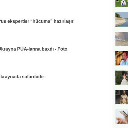
us ekspertlər “hücuma” hazırlaşır
rayna PUA-larına baxdı - Foto
raynada səfərdədir