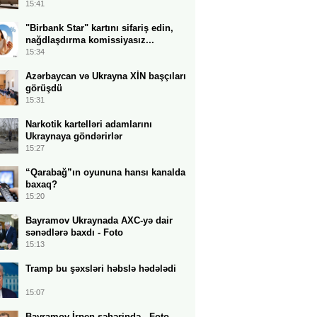
15:41
"Birbank Star" kartını sifariş edin,
nağdlaşdırma komissiyasız...
15:34
Azərbaycan və Ukrayna XİN başçıları
görüşdü
15:31
Narkotik kartelləri adamlarını
Ukraynaya göndərirlər
15:27
“Qarabağ”ın oyununa hansı kanalda
baxaq?
15:20
Bayramov Ukraynada AXC-yə dair
sənədlərə baxdı - Foto
15:13
Tramp bu şəxsləri həbslə hədələdi
15:07
Bayramov İrpen şəhərində - Foto