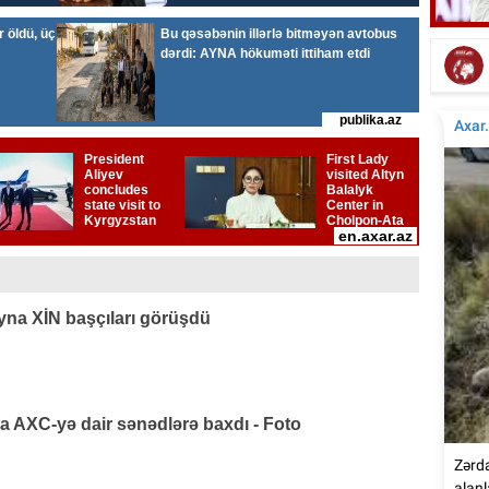
Elçinin Fəxri xiyabandakı qəbirüstü abidəsi -
İta
Foto
na XİN başçıları görüşdü
AXC-yə dair sənədlərə baxdı - Foto