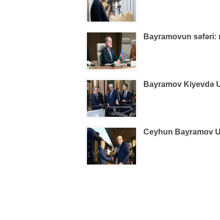
Bayramovun səfəri: r
Bayramov Kiyevdə Uk
Ceyhun Bayramov Uk