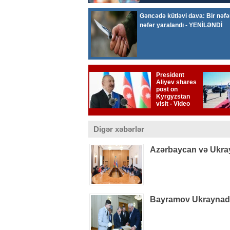
Digər xəbərlər
Azərbaycan və Ukray
Bayramov Ukraynada 