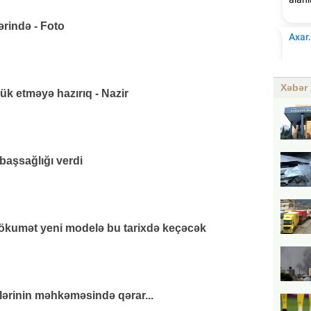
rində - Foto
Xəbər 
k etməyə hazırıq - Nazir
başsağlığı verdi
hökumət yeni modelə bu tarixdə keçəcək
lərinin məhkəməsində qərar...