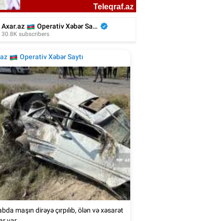
liyada oğluna 3 gün toy etdi, 6 milyon
xərclədi - Foto