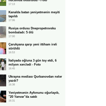
hücumda öldürüldü - Foto
17:13
Kanalda batan yeniyetmənin meyiti
tapıldı
17:06
Rusiya ordusu Dnepropetrovsku
bombaladı: 5 ölü
17:00
Çarukyana qarşı yeni ittiham irəli
sürüldü
16:53
İtaliyada oğluna 3 gün toy etdi, 6
milyon xərclədi - Foto
16:45
Ukrayna mediası Qurbanovdan nələr
yazdı?
16:38
Yeniyetmənin Ayfonunu oğurlayıb,
"20 Yanvar"da satdı
16:31