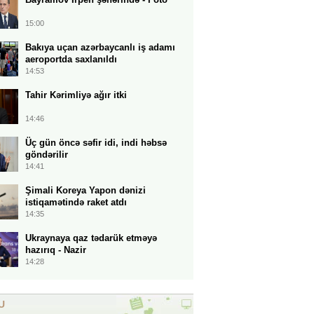
15:00
Bakıya uçan azərbaycanlı iş adamı
aeroportda saxlanıldı
14:53
Tahir Kərimliyə ağır itki
14:46
Üç gün öncə səfir idi, indi həbsə
göndərilir
14:41
Şimali Koreya Yapon dənizi
istiqamətində raket atdı
14:35
Ukraynaya qaz tədarük etməyə
hazırıq - Nazir
14:28
U