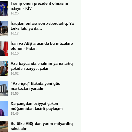
Tramp onun prezident olmasını
istəyir - KİV
16:25
İraqdan onlara son xəbərdarlıq: Ya
tərksilah. ya da…
16:17
İran və ABŞ arasında bu müzakirə
olunur - Fidan
16:10
Azərbaycanda əhalinin yarısı artıq
çəkidən əziyyət çəkir
16:02
“Azərişıq” Bakıda yeni güc
mərkəzləri yaradır
15:55
Xərçəngdən əziyyət çəkən
müğənnidən təsirli paylaşım
15:48
Bu ölkə ABŞ-dan yarım milyardlıq
raket alır