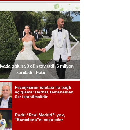
liyada oğluna 3 gün toy etdi, 6 milyon
Xərçəngdən əziyyət çə
xərclədi - Foto
payla