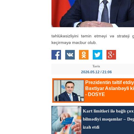
təhlükəsizliyini təmin etməyi və stratej
keçirməyə məcbur olub.
Tarix
2026.05.12 / 21:06