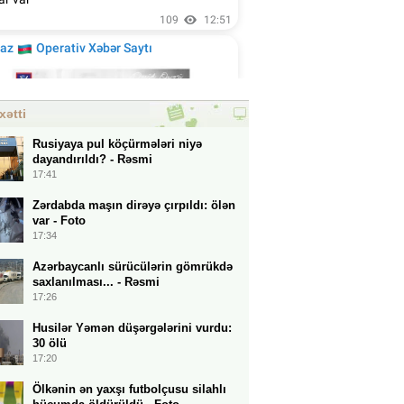
xətti
Rusiyaya pul köçürmələri niyə
dayandırıldı? - Rəsmi
17:41
Zərdabda maşın dirəyə çırpıldı: ölən
var - Foto
17:34
Azərbaycanlı sürücülərin gömrükdə
saxlanılması... - Rəsmi
17:26
Husilər Yəmən düşərgələrini vurdu:
30 ölü
17:20
Ölkənin ən yaxşı futbolçusu silahlı