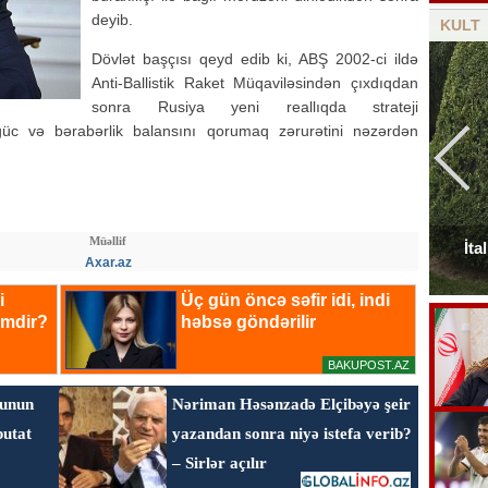
deyib.
KULT
Dövlət başçısı qeyd edib ki, ABŞ 2002-ci ildə
Anti-Ballistik Raket Müqaviləsindən çıxdıqdan
sonra Rusiya yeni reallıqda strateji
i güc və bərabərlik balansını qorumaq zərurətini nəzərdən
Müəllif
Elçinin Fəxri xiyabandakı qəbirüstü abidəsi -
İta
Axar.az
Foto