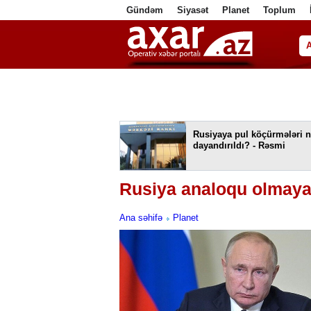
Gündəm
Siyasət
Planet
Toplum
ا
Rusiyaya pul köçürmələri n
dayandırıldı? - Rəsmi
Rusiya analoqu olmayan 
Ana səhifə
Planet