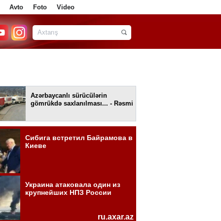
Avto
Foto
Video
Azərbaycanlı sürücülərin
gömrükdə saxlanılması... - Rəsmi