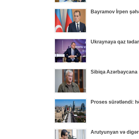
Bayramov İrpen şəhə
Ukraynaya qaz tədarü
Sibiqa Azərbaycana 
Proses sürətləndi: 
Arutyunyan və digər