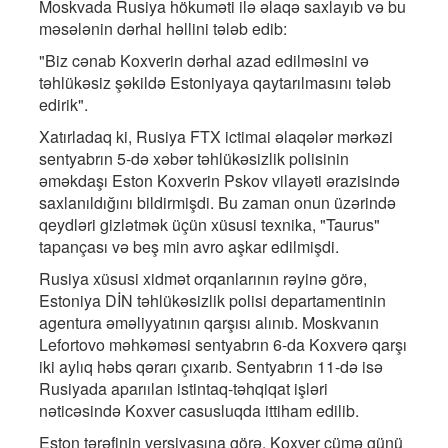
Moskvada Rusiya hökuməti ilə əlaqə saxlayıb və bu
məsələnin dərhal həllini tələb edib:
"Biz cənab Koxverin dərhal azad edilməsini və
təhlükəsiz şəkildə Estoniyaya qaytarılmasını tələb
edirik".
Xatırladaq ki, Rusiya FTX ictimai əlaqələr mərkəzi
sentyabrın 5-də xəbər təhlükəsizlik polisinin
əməkdaşı Eston Koxverin Pskov vilayəti ərazisində
saxlanıldığını bildirmişdi. Bu zaman onun üzərində
qeydləri gizlətmək üçün xüsusi texnika, "Taurus"
tapançası və beş min avro aşkar edilmişdi.
Rusiya xüsusi xidmət orqanlarının rəyinə görə,
Estoniya DİN təhlükəsizlik polisi departamentinin
agentura əməliyyatının qarşısı alınıb. Moskvanın
Lefortovo məhkəməsi sentyabrın 6-da Koxverə qarşı
iki aylıq həbs qərarı çıxarıb. Sentyabrın 11-də isə
Rusiyada aparıılan istintaq-təhqiqat işləri
nəticəsində Koxver casusluqda ittiham edilib.
Eston tərəfinin versiyasına görə, Koxver cümə günü