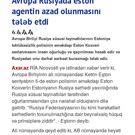
Avropa Rusiyada eston
agentin azad olunmasını
tələb etdi
Avropa Birliyi Rusiya xüsusi təyinatlılarının Estoniya
təhlükəsizlik polisinin əməkdaşı Eston Koxveri
saxlanmasını insan oğurluğu və qaçırılması hesab edir və
Rusiyadan onu dərhal sərbəst buraxmağı tələb edir.
Axar.az
RİA Noovosti-yə istinadən xəbər verir ki,
Avropa Birliyinin ali nümayəndəsi Ketrin Eşton
sentyabrın 5-də eston polisinin əməkdaşı Eston
Koxverin Estoniyanın Rusiya sərhədi yaxınlığında
Rusiya xüsusi təyinatlıları tərəfindən
oğurlanmasından çox narahat olduqlarını dilə
gətirib. "Rusiya Federasiyasının bu kimi hərəkətləri
sərhədlərin toxunulmazlığına dair beynəlxalq hüquq
və prinsiplərə ziddir", - Eştonn deyib.
Ali nümayəndə qeyd edib ki, AB nümayəndə heyəti