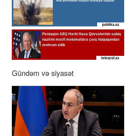
Gündəm və siyasət