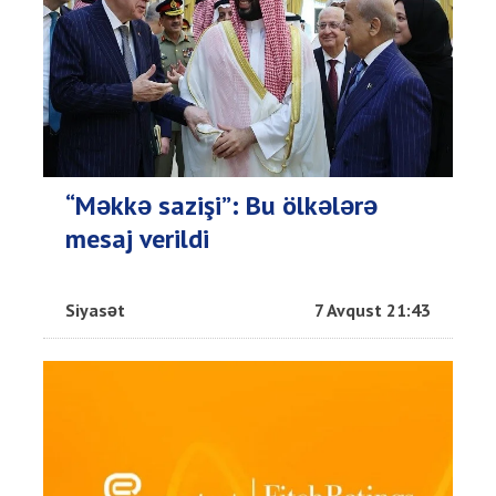
“Məkkə sazişi”: Bu ölkələrə
mesaj verildi
Siyasət
7 Avqust 21:43