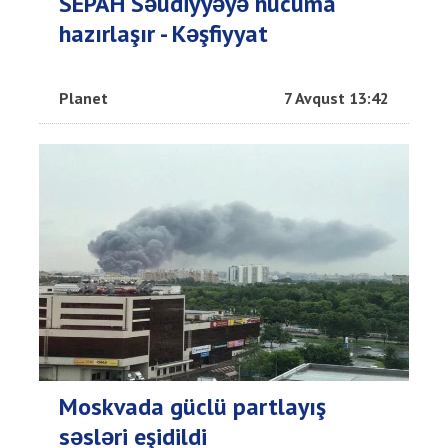
SEPAH Səudiyyəyə hücuma
hazırlaşır - Kəşfiyyat
Planet
7 Avqust 13:42
Moskvada güclü partlayış
səsləri eşidildi