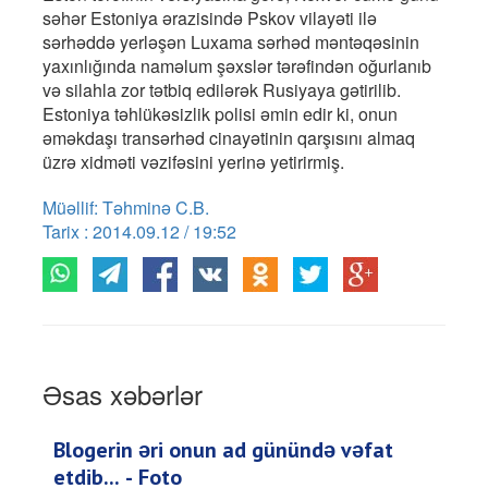
səhər Estoniya ərazisində Pskov vilayəti ilə
sərhəddə yerləşən Luxama sərhəd məntəqəsinin
yaxınlığında naməlum şəxslər tərəfindən oğurlanıb
və silahla zor tətbiq edilərək Rusiyaya gətirilib.
Estoniya təhlükəsizlik polisi əmin edir ki, onun
əməkdaşı transərhəd cinayətinin qarşısını almaq
üzrə xidməti vəzifəsini yerinə yetirirmiş.
Müəllif: Təhminə C.B.
Tarix : 2014.09.12 / 19:52
Əsas xəbərlər
Blogerin əri onun ad günündə vəfat
etdib... - Foto