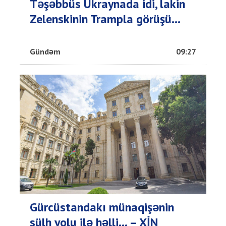
Təşəbbüs Ukraynada idi, lakin
Zelenskinin Trampla görüşü...
Gündəm
09:27
Gürcüstandakı münaqişənin
sülh yolu ilə həlli... – XİN