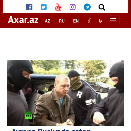
Axar.az
AZ
RU
EN
آذ
فا