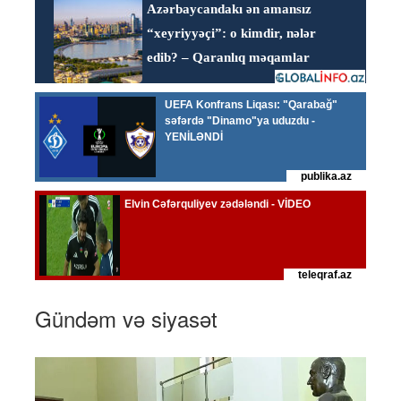
Gündəm və siyasət