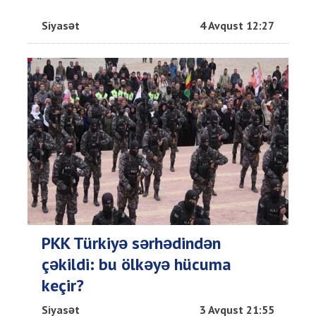
Siyasət
4 Avqust 12:27
PKK Türkiyə sərhədindən
çəkildi: bu ölkəyə hücuma
keçir?
Siyasət
3 Avqust 21:55