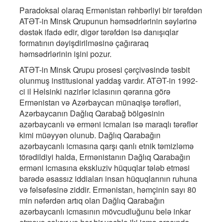
Paradoksal olaraq Ermənistan rəhbərliyi bir tərəfdən
ATƏT-in Minsk Qrupunun həmsədrlərinin səylərinə
dəstək ifadə edir, digər tərəfdən isə danışıqlar
formatının dəyişdirilməsinə çağıraraq
həmsədrlərinin işini pozur.
ATƏT-in Minsk Qrupu prosesi çərçivəsində təsbit
olunmuş institusional yaddaş vardır. ATƏT-in 1992-
ci il Helsinki nazirlər iclasının qərarına görə
Ermənistan və Azərbaycan münaqişə tərəfləri,
Azərbaycanın Dağlıq Qarabağ bölgəsinin
azərbaycanlı və erməni icmaları isə maraqlı tərəflər
kimi müəyyən olunub. Dağlıq Qarabağın
azərbaycanlı icmasına qarşı qanlı etnik təmizləmə
törədildiyi halda, Ermənistanın Dağlıq Qarabağın
erməni icmasına ekskluziv hüquqlar tələb etməsi
barədə əsassız iddiaları insan hüquqlarının ruhuna
və fəlsəfəsinə ziddir. Ermənistan, həmçinin sayı 80
min nəfərdən artıq olan Dağlıq Qarabağın
azərbaycanlı icmasının mövcudluğunu belə inkar