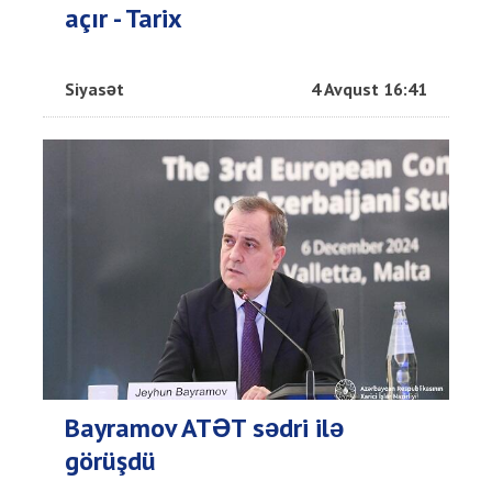
açır - Tarix
Siyasət
4 Avqust 16:41
Bayramov ATƏT sədri ilə
görüşdü