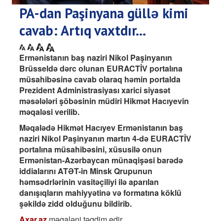
PA-dan Paşinyana güllə kimi
cavab: Artıq vaxtdır...
Ermənistanın baş naziri Nikol Paşinyanın
Brüsseldə dərc olunan EURACTİV portalına
müsahibəsinə cavab olaraq həmin portalda
Prezident Administrasiyası xarici siyasət
məsələləri şöbəsinin müdiri Hikmət Hacıyevin
məqaləsi verilib.
Məqalədə Hikmət Hacıyev Ermənistanın baş
naziri Nikol Paşinyanın martın 4-də EURACTİV
portalına müsahibəsini, xüsusilə onun
Ermənistan-Azərbaycan münaqişəsi barədə
iddialarını ATƏT-in Minsk Qrupunun
həmsədrlərinin vasitəçiliyi ilə aparılan
danışıqların mahiyyətinə və formatına köklü
şəkildə zidd olduğunu bildirib.
Axar.az
məqaləni təqdim edir.