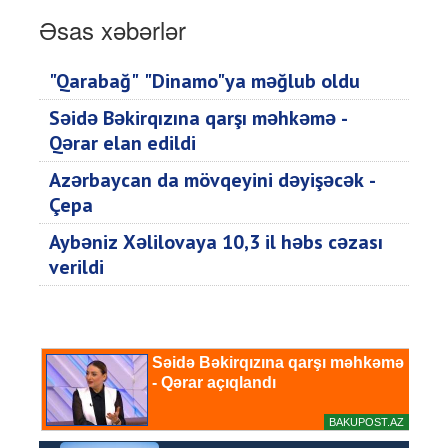
Əsas xəbərlər
"Qarabağ" "Dinamo"ya məğlub oldu
Səidə Bəkirqızına qarşı məhkəmə -
Qərar elan edildi
Azərbaycan da mövqeyini dəyişəcək -
Çepa
Aybəniz Xəlilovaya 10,3 il həbs cəzası
verildi