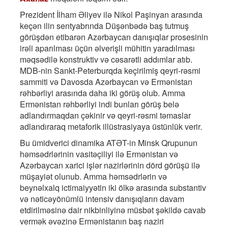
Prezident İlham Əliyev ilə Nikol Paşinyan arasında
keçən ilin sentyabrında Düşənbədə baş tutmuş
görüşdən etibarən Azərbaycan danışıqlar prosesinin
irəli aparılması üçün əlverişli mühitin yaradılması
məqsədilə konstruktiv və cəsarətli addımlar atıb.
MDB-nin Sankt-Peterburqda keçirilmiş qeyri-rəsmi
sammiti və Davosda Azərbaycan və Ermənistan
rəhbərliyi arasında daha iki görüş olub. Amma
Ermənistan rəhbərliyi indi bunları görüş belə
adlandırmaqdan çəkinir və qeyri-rəsmi təmaslar
adlandıraraq metaforik illüstrasiyaya üstünlük verir.
Bu ümidverici dinamika ATƏT-in Minsk Qrupunun
həmsədrlərinin vasitəçiliyi ilə Ermənistan və
Azərbaycan xarici işlər nazirlərinin dörd görüşü ilə
müşayiət olunub. Amma həmsədrlərin və
beynəlxalq ictimaiyyətin iki ölkə arasında substantiv
və nəticəyönümlü intensiv danışıqların davam
etdirilməsinə dair nikbinliyinə müsbət şəkildə cavab
vermək əvəzinə Ermənistanın baş naziri