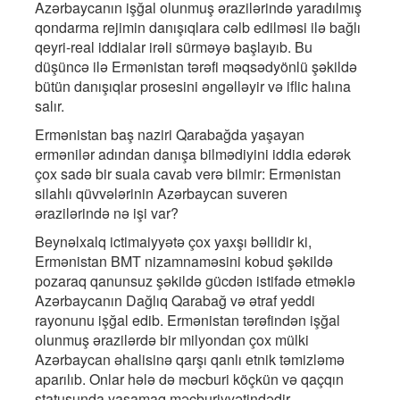
Azərbaycanın işğal olunmuş ərazilərində yaradılmış
qondarma rejimin danışıqlara cəlb edilməsi ilə bağlı
qeyri-real iddialar irəli sürməyə başlayıb. Bu
düşüncə ilə Ermənistan tərəfi məqsədyönlü şəkildə
bütün danışıqlar prosesini əngəlləyir və iflic halına
salır.
Ermənistan baş naziri Qarabağda yaşayan
ermənilər adından danışa bilmədiyini iddia edərək
çox sadə bir suala cavab verə bilmir: Ermənistan
silahlı qüvvələrinin Azərbaycan suveren
ərazilərində nə işi var?
Beynəlxalq ictimaiyyətə çox yaxşı bəllidir ki,
Ermənistan BMT nizamnaməsini kobud şəkildə
pozaraq qanunsuz şəkildə gücdən istifadə etməklə
Azərbaycanın Dağlıq Qarabağ və ətraf yeddi
rayonunu işğal edib. Ermənistan tərəfindən işğal
olunmuş ərazilərdə bir milyondan çox mülki
Azərbaycan əhalisinə qarşı qanlı etnik təmizləmə
aparılıb. Onlar hələ də məcburi köçkün və qaçqın
statusunda yaşamaq məcburiyyətindədir.