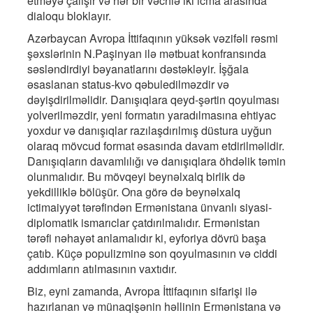
etməyə çalışır və hər bir vəchlə iki icma arasında
dialoqu bloklayır.
Azərbaycan Avropa İttifaqının yüksək vəzifəli rəsmi
şəxslərinin N.Paşinyan ilə mətbuat konfransında
səsləndirdiyi bəyanatlarını dəstəkləyir. İşğala
əsaslanan status-kvo qəbuledilməzdir və
dəyişdirilməlidir. Danışıqlara qeyd-şərtin qoyulması
yolverilməzdir, yeni formatın yaradılmasına ehtiyac
yoxdur və danışıqlar razılaşdırılmış düstura uyğun
olaraq mövcud format əsasında davam etdirilməlidir.
Danışıqların davamlılığı və danışıqlara öhdəlik təmin
olunmalıdır. Bu mövqeyi beynəlxalq birlik də
yekdilliklə bölüşür. Ona görə də beynəlxalq
ictimaiyyət tərəfindən Ermənistana ünvanlı siyasi-
diplomatik ismarıclar çatdırılmalıdır. Ermənistan
tərəfi nəhayət anlamalıdır ki, eyforiya dövrü başa
çatıb. Küçə populizminə son qoyulmasının və ciddi
addımların atılmasının vaxtıdır.
Biz, eyni zamanda, Avropa İttifaqının sifarişi ilə
hazırlanan və münaqişənin həllinin Ermənistana və