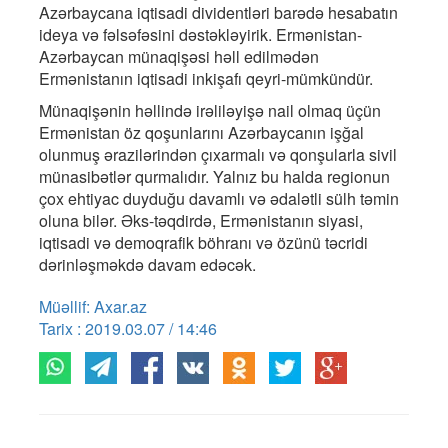
Azərbaycana iqtisadi dividentləri barədə hesabatın
ideya və fəlsəfəsini dəstəkləyirik. Ermənistan-
Azərbaycan münaqişəsi həll edilmədən
Ermənistanın iqtisadi inkişafı qeyri-mümkündür.
Münaqişənin həllində irəliləyişə nail olmaq üçün
Ermənistan öz qoşunlarını Azərbaycanın işğal
olunmuş ərazilərindən çıxarmalı və qonşularla sivil
münasibətlər qurmalıdır. Yalnız bu halda regionun
çox ehtiyac duyduğu davamlı və ədalətli sülh təmin
oluna bilər. Əks-təqdirdə, Ermənistanın siyasi,
iqtisadi və demoqrafik böhranı və özünü təcridi
dərinləşməkdə davam edəcək.
Müəllif: Axar.az
Tarix : 2019.03.07 / 14:46