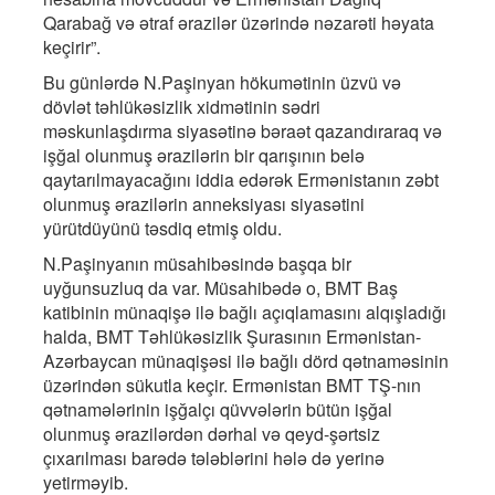
Qarabağ və ətraf ərazilər üzərində nəzarəti həyata
keçirir”.
Bu günlərdə N.Paşinyan hökumətinin üzvü və
dövlət təhlükəsizlik xidmətinin sədri
məskunlaşdırma siyasətinə bəraət qazandıraraq və
işğal olunmuş ərazilərin bir qarışının belə
qaytarılmayacağını iddia edərək Ermənistanın zəbt
olunmuş ərazilərin anneksiyası siyasətini
yürütdüyünü təsdiq etmiş oldu.
N.Paşinyanın müsahibəsində başqa bir
uyğunsuzluq da var. Müsahibədə o, BMT Baş
katibinin münaqişə ilə bağlı açıqlamasını alqışladığı
halda, BMT Təhlükəsizlik Şurasının Ermənistan-
Azərbaycan münaqişəsi ilə bağlı dörd qətnaməsinin
üzərindən sükutla keçir. Ermənistan BMT TŞ-nın
qətnamələrinin işğalçı qüvvələrin bütün işğal
olunmuş ərazilərdən dərhal və qeyd-şərtsiz
çıxarılması barədə tələblərini hələ də yerinə
yetirməyib.