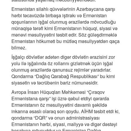
Ermənistan silahlı qüvvələrinin Azərbaycana qarşı
hərbi təcavüzdə birbaşa iştirakı və Ermənistan
qoşunlarının işğal olunmuş ərazilərdə mövcudluğu
münaqişə tərəfi kimi Ermənistanın hüquqi, siyasi və
mənəvi məsuliyyətini təsbit edir. Söz güləşdirməklə
Ermənistan hökuməti bu mütləq məsuliyyətdən qaça
bilməz.
İşğalçı dövlətlər adətən digər dövlətin ərazisini zor
yolu ilə işğalında öz rollarını gizlətmək üçün işğal
olunmuş ərazilərdə qanunsuz rejimlər yaradırlar.
Qondarma “Dağlıq Qarabağ Respublikası” bu kimi
siyasətin və təcrübənin bariz nümunəsidir.
Avropa İnsan Hüquqları Məhkəməsi “Çıraqov
Ermənistana qarşı” işi üzrə qəbul etdiyi qərarda
Ermənistanın öz məsuliyyətini davamlı şəkildə
inkarına əsaslı olaraq son qoydu. AİHM təsbit etdi ki,
qondarma “DQR” və onun administrasiyası
Ermənistanın hərbi, siyasi, maliyyə və digər dəstəyi
hesabına mövcuddur və Ermənistan Dağlıq