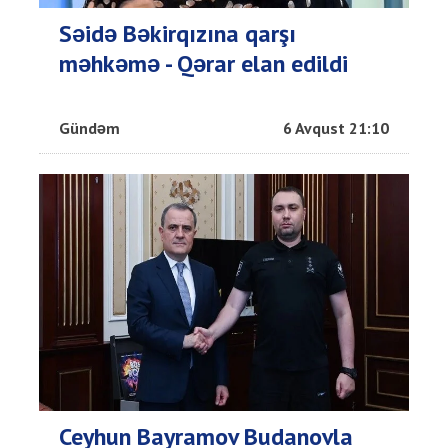
Səidə Bəkirqızına qarşı
məhkəmə - Qərar elan edildi
Gündəm
6 Avqust 21:10
Ceyhun Bayramov Budanovla