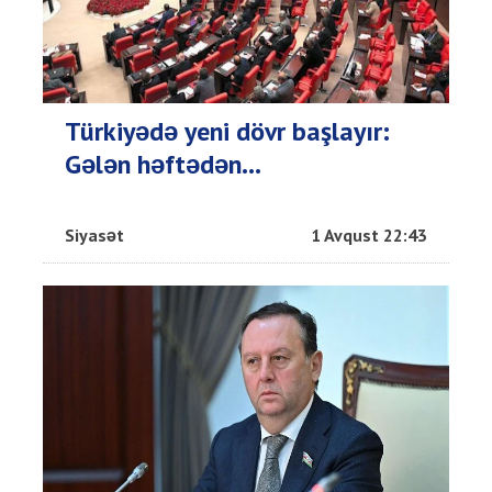
Türkiyədə yeni dövr başlayır:
Gələn həftədən...
Siyasət
1 Avqust 22:43