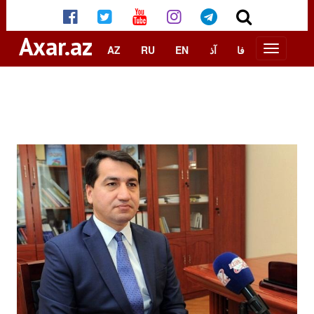
Axar.az
AZ
RU
EN
آذ
فا