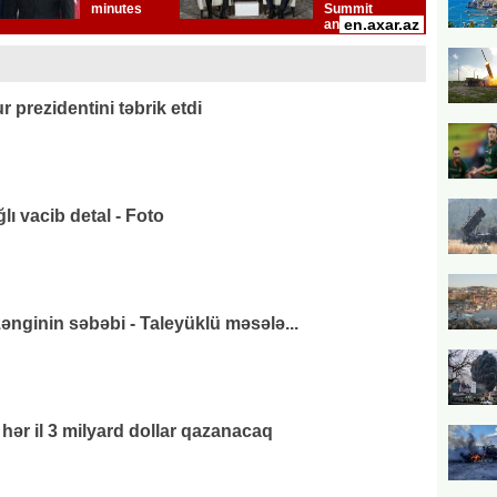
 prezidentini təbrik etdi
ı vacib detal - Foto
ənginin səbəbi - Taleyüklü məsələ...
ər il 3 milyard dollar qazanacaq