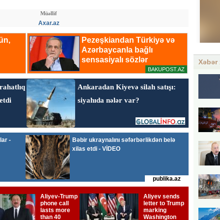
Müəllif
Axar.az
Xəbər 