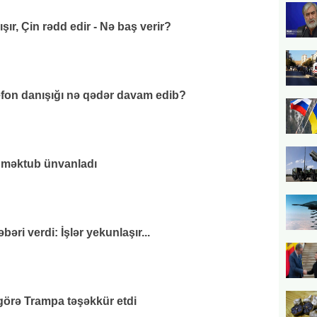
ır, Çin rədd edir - Nə baş verir?
efon danışığı nə qədər davam edib?
 məktub ünvanladı
əri verdi: İşlər yekunlaşır...
görə Trampa təşəkkür etdi