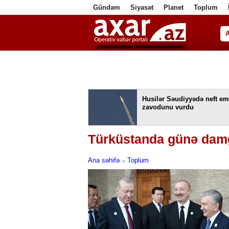
Gündəm
Siyasət
Planet
Toplum
ا
Husilər Səudiyyədə neft em
zavodunu vurdu
Türküstanda günə damğ
Ana səhifə
Toplum