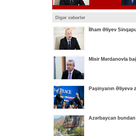
Digər xəbərlər
İlham Əliyev Sinqapur
Misir Mərdanovla bağl
Paşinyanın Əliyevə z
Azərbaycan bundan h