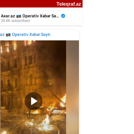
Cansevər vəfat etdi