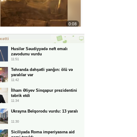
xətti
Husilər Səudiyyədə neft emalı
zavodunu vurdu
11:51
Tehranda dəhşətli yanğın: ölü və
yaralılar var
11:42
İlham Əliyev Sinqapur prezidentini
təbrik etdi
11:34
Ukrayna Belqorodu vurdu: 13 yaralı
11:30
Siciliyada Roma imperiyasına aid