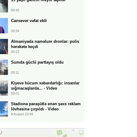
00:42
Cansevər vəfat etdi
00:34
Almaniyada naməlum dronlar: polis
hərəkətə keçdi
00:22
Sumda güclü partlayış oldu
00:11
Kiyevə hücum xəbərdarlığı: insanlar
sığınacaqlarda... - Video
00:01
Stadiona paraşütlə enən şəxs reklam
lövhəsinə çırpıldı - Video
8 Avqust 23:49
U