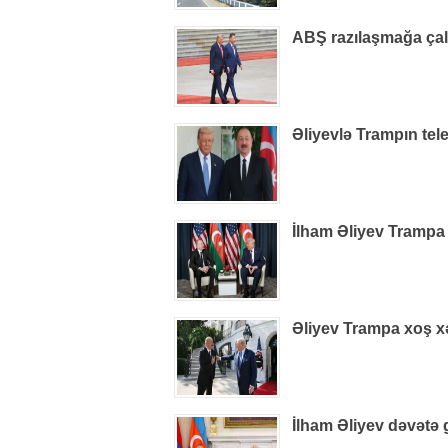
ABŞ razılaşmağa çalış
Əliyevlə Trampın tel
İlham Əliyev Trampa
Əliyev Trampa xoş xəb
İlham Əliyev dəvətə 