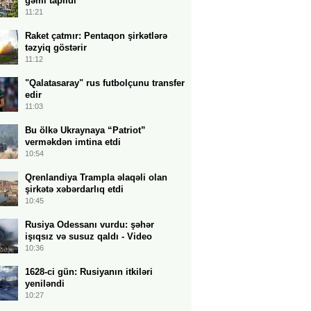
gəmi tapıldı
11:21
Raket çatmır: Pentaqon şirkətlərə
təzyiq göstərir
11:12
"Qalatasaray" rus futbolçunu transfer
edir
11:03
Bu ölkə Ukraynaya “Patriot”
verməkdən imtina etdi
10:54
Qrenlandiya Trampla əlaqəli olan
şirkətə xəbərdarlıq etdi
10:45
Rusiya Odessanı vurdu: şəhər
işıqsız və susuz qaldı - Video
10:36
1628-ci gün: Rusiyanın itkiləri
yeniləndi
10:27