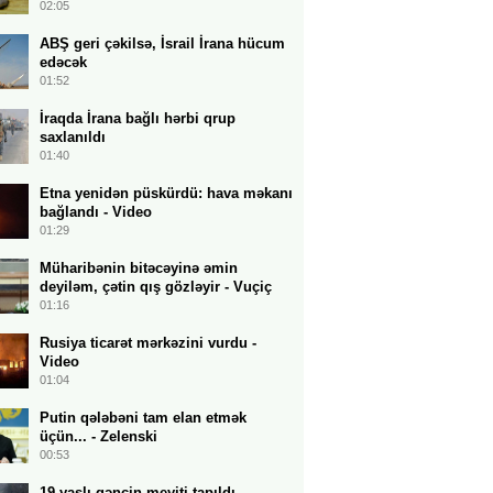
02:05
ABŞ geri çəkilsə, İsrail İrana hücum
edəcək
01:52
İraqda İrana bağlı hərbi qrup
saxlanıldı
01:40
Etna yenidən püskürdü: hava məkanı
bağlandı - Video
01:29
Müharibənin bitəcəyinə əmin
deyiləm, çətin qış gözləyir - Vuçiç
01:16
Rusiya ticarət mərkəzini vurdu -
Video
01:04
Putin qələbəni tam elan etmək
üçün... - Zelenski
00:53
19 yaşlı gəncin meyiti tapıldı