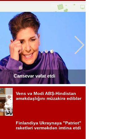
Cansevər vəfat etdi
Türkan Şoray Az