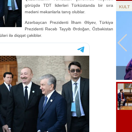
görüşdə TDT liderləri Türküstanda bir sıra
KULT
mədəni məkanlarla tanış olublar.
Azərbaycan Prezidenti İlham Əliyev, Türkiyə
Prezidenti Rəcəb Tayyib Ərdoğan, Özbəkistan
əri ilə diqqət çəkiblər.
Amerikalı məşhur aktyor vəfat etdi