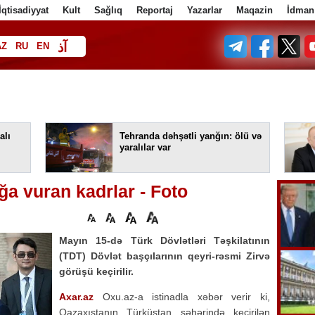
İqtisadiyyat
Kult
Sağlıq
Reportaj
Yazarlar
Maqazin
İdman
آذ
AZ
RU
EN
ف
alı
Tehranda dəhşətli yanğın: ölü və
yaralılar var
a vuran kadrlar - Foto
Mayın 15-də Türk Dövlətləri Təşkilatının
(TDT) Dövlət başçılarının qeyri-rəsmi Zirvə
görüşü keçirilir.
Axar.az
Oxu.az-a istinadla xəbər verir ki,
Qazaxıstanın Türküstan şəhərində keçirilən