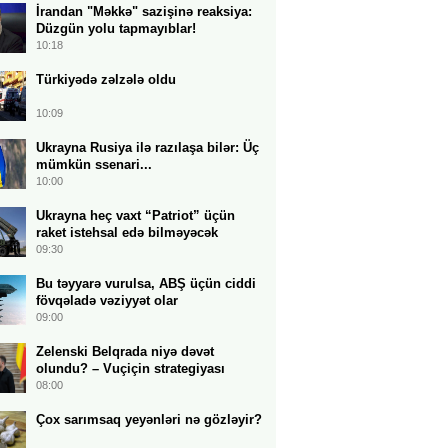
İrandan "Məkkə" sazişinə reaksiya:
Düzgün yolu tapmayıblar!
10:18
Türkiyədə zəlzələ oldu
10:09
Ukrayna Rusiya ilə razılaşa bilər: Üç
mümkün ssenari...
10:00
Ukrayna heç vaxt “Patriot” üçün
raket istehsal edə bilməyəcək
09:30
Bu təyyarə vurulsa, ABŞ üçün ciddi
fövqəladə vəziyyət olar
09:00
Zelenski Belqrada niyə dəvət
olundu? – Vuçiçin strategiyası
08:00
Çox sarımsaq yeyənləri nə gözləyir?