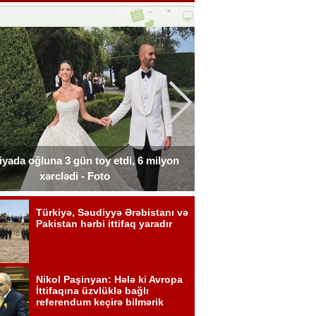
liyada oğluna 3 gün toy etdi, 6 milyon
Xərçəngdən əziyyət çə
xərclədi - Foto
payla