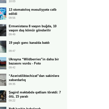
10:03
13 stomatoloq məsuliyyətə cəlb
edildi
09:56
Ermənistana 8 vaqon buğda, 10
vaqon daş kömür göndərilir
09:49
19 yaşlı gənc kanalda batdı
09:47
Ukrayna “Wildberries”in daha bir
bazasını vurdu - Foto
09:42
“Azəristiliktəchizat”dan sakinlərə
xəbərdarlıq
09:35
Şagird məktəbdə qətliam törətdi: 7
ölü, 15 yaralı
09:22
Neft kəskin bahalaşdı