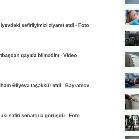
vdəki səfirliyimizi ziyarət etdi - Foto
arıbaşdan qayıda bilmədim - Video
lham Əliyevə təşəkkür etdi - Bayramov
ı səfiri senatorla görüşdü - Foto