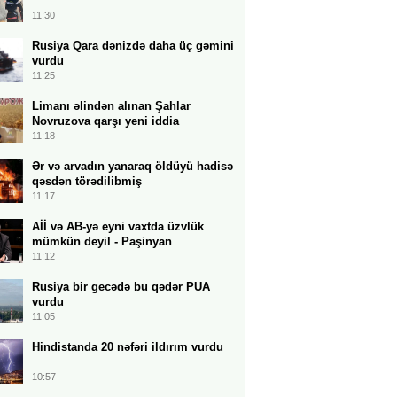
11:30
Rusiya Qara dənizdə daha üç gəmini
vurdu
11:25
Limanı əlindən alınan Şahlar
Novruzova qarşı yeni iddia
11:18
Ər və arvadın yanaraq öldüyü hadisə
qəsdən törədilibmiş
11:17
Aİİ və AB-yə eyni vaxtda üzvlük
mümkün deyil - Paşinyan
11:12
Rusiya bir gecədə bu qədər PUA
vurdu
11:05
Hindistanda 20 nəfəri ildırım vurdu
10:57