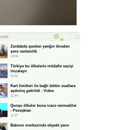
xətti
Zərdabda qəsdən yanğın törədən
şəxs saxlanıldı
12:00
Türkiyə bu ölkələrlə müdafiə sazişi
imzalayır
11:52
Kart limitləri ilə bağlı bütün suallara
aydınlıq gətirildi - Video
11:44
Qonşu ölkələr buna icazə vermədilər
- Pezeşkian
11:37
Bakının mərkəzində obyekt yanır