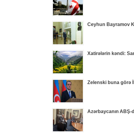
Ceyhun Bayramov Kiye
Xatirələrin kəndi: S
Zelenski buna görə İ
Azərbaycanın ABŞ-dak