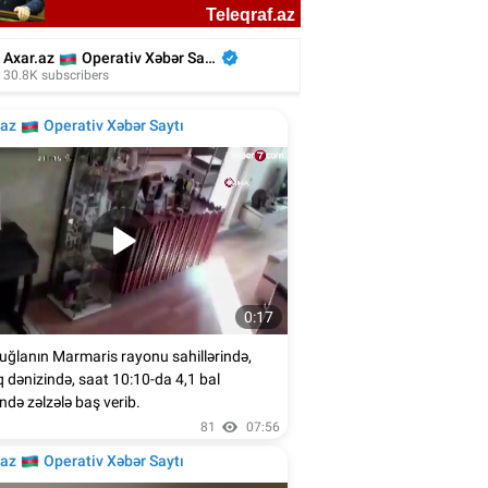
liyada oğluna 3 gün toy etdi, 6 milyon
xərclədi - Foto