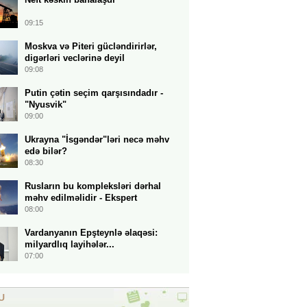
09:15
Moskva və Piteri gücləndirirlər,
digərləri veclərinə deyil
09:08
Putin çətin seçim qarşısındadır -
"Nyusvik"
09:00
Ukrayna "İsgəndər"ləri necə məhv
edə bilər?
08:30
Rusların bu kompleksləri dərhal
məhv edilməlidir - Ekspert
08:00
Vardanyanın Epşteynlə əlaqəsi:
milyardlıq layihələr...
07:00
U