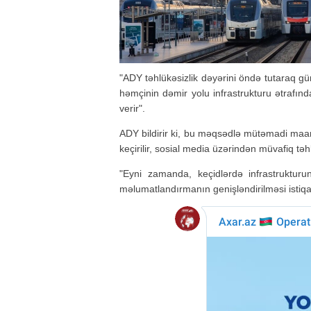
"ADY təhlükəsizlik dəyərini öndə tutaraq gü
həmçinin dəmir yolu infrastrukturu ətrafın
verir".
ADY bildirir ki, bu məqsədlə mütəmadi maari
keçirilir, sosial media üzərindən müvafiq təh
"Eyni zamanda, keçidlərdə infrastrukturun
məlumatlandırmanın genişləndirilməsi istiqam