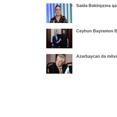
Səidə Bəkirqızına qa
Ceyhun Bayramov B
Azərbaycan da mövq