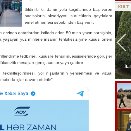
KULT
Bildirilib ki, dəmir yolu keçidlərində baş verən
hadisələrin əksəriyyəti sürücülərin qaydalara
əməl etməməsi səbəbindən baş verir:
n ərzində qatarlardan istifadə edən 50 minə yaxın sərnişinin,
da yaşayan yüz minlərlə insanın təhlükəsizliyinə xüsusi önəm
fləndirmə tədbirləri, xüsusilə təhsil müəssisələrində görüşlər
lükəsizlik mesajları geniş auditoriyaya çatdırır:
Elçinin Fəxri xiyabandakı qəbirüstü abidəsi -
İta
Foto
 təkmilləşdirilməsi, yol nişanlarının yenilənməsi və vizual
ətində işlər davam etdirilir".