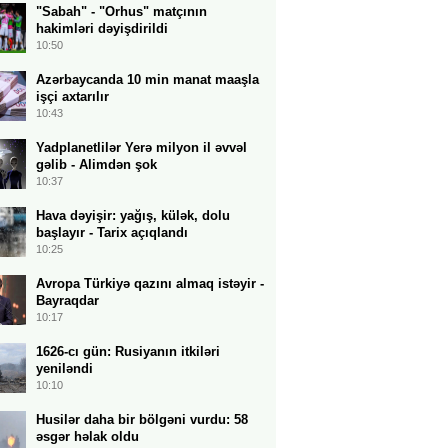
"Sabah" - "Orhus" matçının
hakimləri dəyişdirildi
10:50
Azərbaycanda 10 min manat maaşla
işçi axtarılır
10:43
Yadplanetlilər Yerə milyon il əvvəl
gəlib - Alimdən şok
10:37
Hava dəyişir: yağış, külək, dolu
başlayır - Tarix açıqlandı
10:25
Avropa Türkiyə qazını almaq istəyir -
Bayraqdar
10:17
1626-cı gün: Rusiyanın itkiləri
yeniləndi
10:10
Husilər daha bir bölgəni vurdu: 58
əsgər həlak oldu