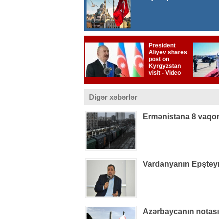
Digər xəbərlər
Ermənistana 8 vaqon
Vardanyanın Epşteynlə
Azərbaycanın notas