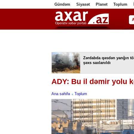
Gündəm
Siyasət
Planet
Toplum
ا
Zərdabda qəsdən yanğın tö
şəxs saxlanıldı
ADY: Bu il dəmir yolu k
Ana səhifə
Toplum