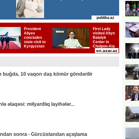
 buğda, 10 vaqon daş kömür göndərilir
 əlaqəsi: milyardlıq layihələr...
ından sonra - Gürcüstandan açıqlama