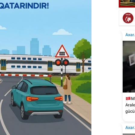
Elçinin Fəxri xiyabandakı qəbirüstü abidəsi -
İta
Foto