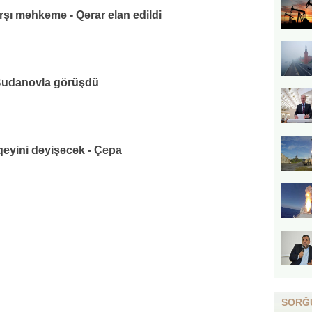
rşı məhkəmə - Qərar elan edildi
udanovla görüşdü
eyini dəyişəcək - Çepa
SORĞ