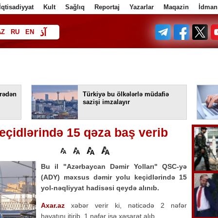
İqtisadiyyat
Kult
Sağlıq
Reportaj
Yazarlar
Maqazin
İdman
آذ
AZ
RU
EN
ف
rədən
Türkiyə bu ölkələrlə müdafiə
sazişi imzalayır
eçidlərində 15 qəza baş verib
Bu il "Azərbaycan Dəmir Yolları" QSC-yə
(ADY) məxsus dəmir yolu keçidlərində 15
yol-nəqliyyat hadisəsi qeydə alınıb.
Axar.az
xəbər verir ki, nəticədə 2 nəfər
həyatını itirib, 1 nəfər isə xəsarət alıb.