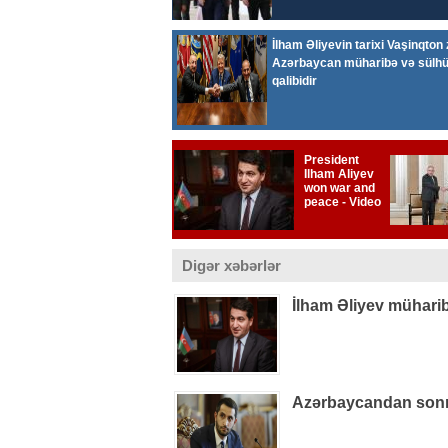
Digər xəbərlər
İlham Əliyev müharib
Azərbaycandan sonra