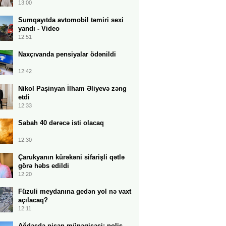
13:00
Sumqayıtda avtomobil təmiri sexi
yandı - Video
12:51
Naxçıvanda pensiyalar ödənildi
12:42
Nikol Paşinyan İlham Əliyevə zəng
etdi
12:33
Sabah 40 dərəcə isti olacaq
12:30
Çarukyanın kürəkəni sifarişli qətlə
görə həbs edildi
12:20
Füzuli meydanına gedən yol nə vaxt
açılacaq?
12:11
Ağdaşda nişan münaqişəsi: polis