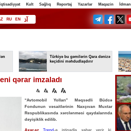
İqtisadiyyat
Kult
Sağlıq
Reportaj
Yazarlar
Maqazin
İdman
آذ
AZ
RU
EN
ف
lən
Türkiyə bu gəmilərin Qara dənizə
keçidini məhdudlaşdırır
eni qərar imzaladı
“Avtomobil Yolları” Məqsədli Büdcə
Fondunun vəsaitlərinin Naxçıvan Muxtar
Respublikasında xərclənməsi qaydalarında
dəyişiklik edilib.
Axar.az
Trend
-ə istinadla xəbər verir ki,