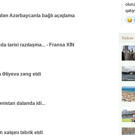
ndən Azərbaycanla bağlı açıqlama
Xəbər 
da tarixi razılaşma... - Fransa XİN
 Əliyevə zəng etdi
nistan dalanda idi...
xalqını təbrik etdi