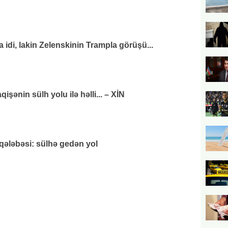
di, lakin Zelenskinin Trampla görüşü...
ənin sülh yolu ilə həlli... – XİN
 qələbəsi: sülhə gedən yol