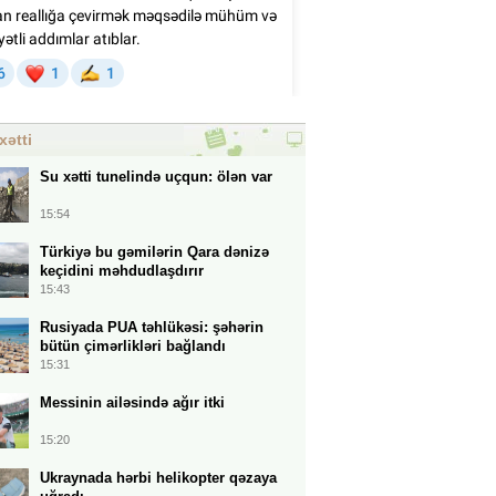
xətti
Su xətti tunelində uçqun: ölən var
15:54
Türkiyə bu gəmilərin Qara dənizə
keçidini məhdudlaşdırır
15:43
Rusiyada PUA təhlükəsi: şəhərin
bütün çimərlikləri bağlandı
15:31
Messinin ailəsində ağır itki
15:20
Ukraynada hərbi helikopter qəzaya