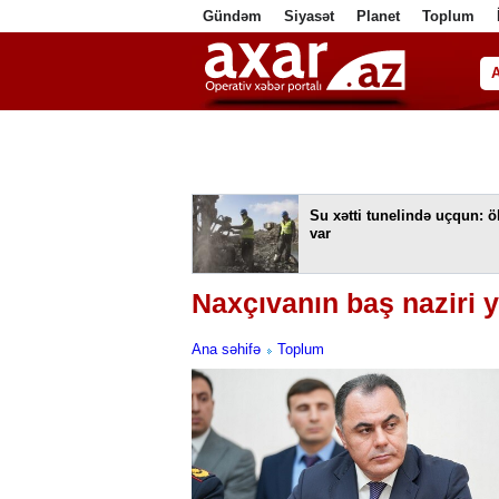
Gündəm
Siyasət
Planet
Toplum
ا
Su xətti tunelində uçqun: ö
var
Naxçıvanın baş naziri y
Ana səhifə
Toplum