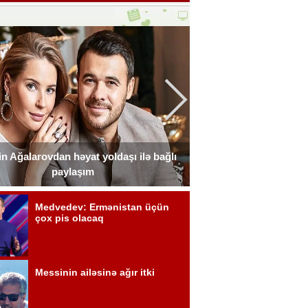
n Ağalarovdan həyat yoldaşı ilə bağlı
Blogerin əri onun ad g
paylaşım
Fot