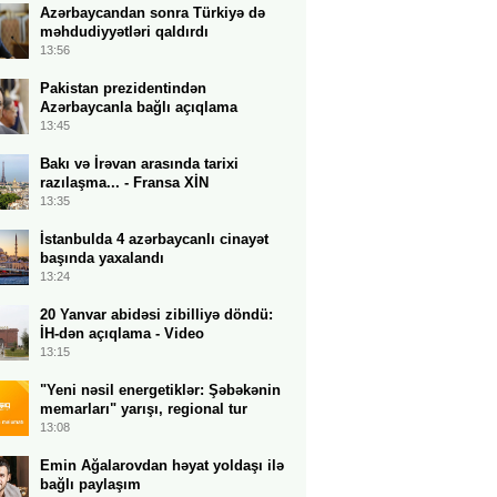
Azərbaycandan sonra Türkiyə də
məhdudiyyətləri qaldırdı
13:56
Pakistan prezidentindən
Azərbaycanla bağlı açıqlama
13:45
Bakı və İrəvan arasında tarixi
razılaşma... - Fransa XİN
13:35
İstanbulda 4 azərbaycanlı cinayət
başında yaxalandı
13:24
20 Yanvar abidəsi zibilliyə döndü:
İH-dən açıqlama - Video
13:15
"Yeni nəsil energetiklər: Şəbəkənin
memarları" yarışı, regional tur
13:08
Emin Ağalarovdan həyat yoldaşı ilə
bağlı paylaşım