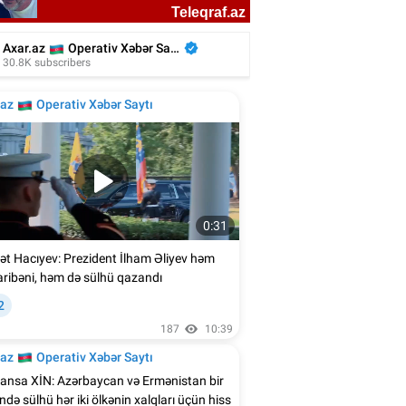
n Ağalarovdan həyat yoldaşı ilə bağlı
paylaşım