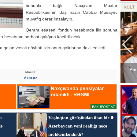
bununla bağlı Naxçıvan Muxtar
KULT
Respublikasının Baş naziri Cabbar Musayev
müvafiq qərar imzalayıb.
Qərara əsasən, fondun hesabında ilin sonuna
nə hesabının sərbəst qalığına köçürüləcək.
alan vəsait növbəti ildə onun gəlirlərinə daxil edilirdi.
Emi
Müəllif
Elşad Xosenin ölüm xəbəri yayıldı
Axar.az