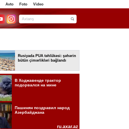
Avto
Foto
Video
Rusiyada PUA təhlükəsi: şəhərin
bütün çimərlikləri bağlandı