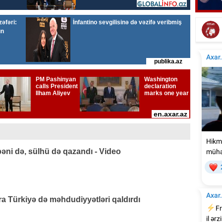
Emi
Elşad Xosenin ölüm xəbəri yayıldı
əni də, sülhü də qazandı - Video
 Türkiyə də məhdudiyyətləri qaldırdı