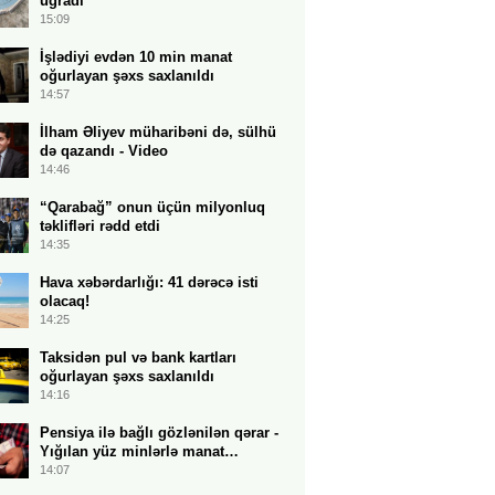
uğradı
15:09
İşlədiyi evdən 10 min manat
oğurlayan şəxs saxlanıldı
14:57
İlham Əliyev müharibəni də, sülhü
də qazandı - Video
14:46
“Qarabağ” onun üçün milyonluq
təklifləri rədd etdi
14:35
Hava xəbərdarlığı: 41 dərəcə isti
olacaq!
14:25
Taksidən pul və bank kartları
oğurlayan şəxs saxlanıldı
14:16
Pensiya ilə bağlı gözlənilən qərar -
Yığılan yüz minlərlə manat…
14:07