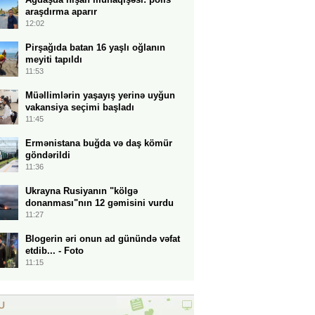
araşdırma aparır
12:02
Pirşağıda batan 16 yaşlı oğlanın
meyiti tapıldı
11:53
Müəllimlərin yaşayış yerinə uyğun
vakansiya seçimi başladı
11:45
Ermənistana buğda və daş kömür
göndərildi
11:36
Ukrayna Rusiyanın "kölgə
donanması"nın 12 gəmisini vurdu
11:27
Blogerin əri onun ad günündə vəfat
etdib... - Foto
11:15
U