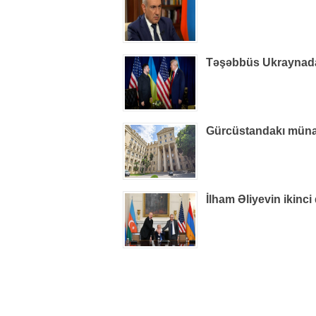
Təşəbbüs Ukraynada i
Gürcüstandakı münaqiş
İlham Əliyevin ikinci