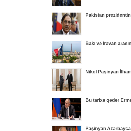
Pakistan prezidenti
Bakı və İrəvan arasın
Nikol Paşinyan İlham
Bu tarixə qədər Ermə
Paşinyan Azərbaycan 